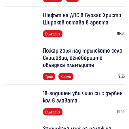
Шефът на ДПС в Бургас Христо
Широков остава в ареста
19:39
България
Пожар горя над трънското село
Слишовци, огнеборците
овладяха пламъците
19:33
Трън
Крими
18-годишен уби чичо си с дървен
кол в главата
19:09
България
Задържаха мъж за палеж на