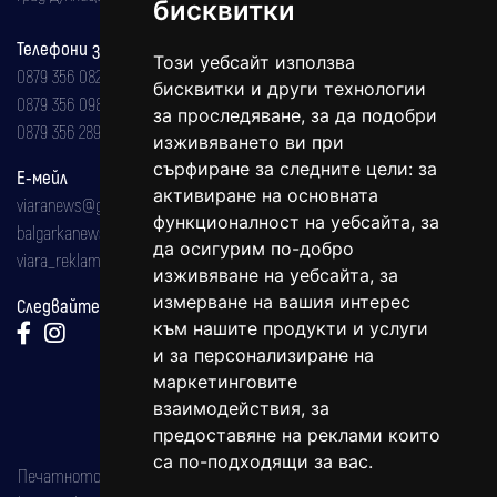
бисквитки
Телефони за реклама и абонаменти
Този уебсайт използва
0879 356 082
бисквитки и други технологии
0879 356 098
за проследяване, за да подобри
0879 356 289
изживяването ви при
сърфиране за следните цели:
за
Е-мейл
активиране на основната
viaranews@gmail.com
функционалност на уебсайта
,
за
balgarkanews@gmail.com
да осигурим по-добро
viara_reklama@mail.bg
изживяване на уебсайта
,
за
измерване на вашия интерес
Следвайте ни:
към нашите продукти и услуги
и за персонализиране на
маркетинговите
взаимодействия
,
за
предоставяне на реклами които
са по-подходящи за вас
.
Печатното издание на вестника е регистрирано в националния