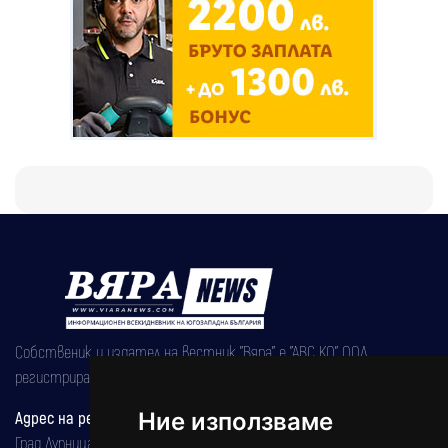
Собственик и издател на вестник "Вяра" е "АВС КО" ООД,
регистрирана на 08.05.2002 година.
Ние използваме
Адрес на редакцията
Град Дупница, ул.''Христо Ботев" 43