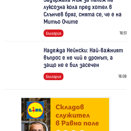
луксозна кола пред хотел в
Слънчев бряг, смята се, че е на
Митьо Очите
18:51
България
Надежда Нейнски: Най-важният
въпрос е не чий е дронът, а
защо не е бил засечен
18:08
България