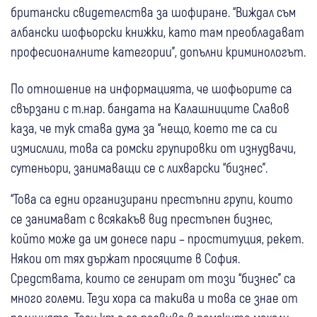
британски свидетелства за шофиране. “Виждал съм
албански шофьорски книжки, като там преобладават
професионалните категории”, допълни криминологът.
По отношение на информацията, че шофьорите са
свързани с т.нар. бандата на Калашниците Славов
каза, че тук става дума за “нещо, което те са си
измислили, това са ромски групировки от изнудвачи,
сутеньори, занимаващи се с лихварски “бизнес”.
“Това са едни организирани престъпни групи, които
се занимават с всякакъв вид престъпен бизнес,
който може да им донесе пари – проституция, рекет.
Някои от тях държат просяците в София.
Средствата, които се генират от този “бизнес” са
много големи. Тези хора са такива и това се знае от