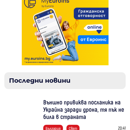
Последни новини
Външно привиква посланика на
Украйна заради дрона, тя пък не
била в страната
20:41
България
Свят