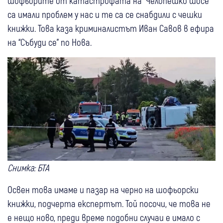
шофьорите от катастрофата на “Челопешко шосе”
са имали проблем у нас и те са се снабдили с чешки
книжки. Това каза криминалистът Иван Савов в ефира
на “Събуди се” по Нова.
Снимка: БТА
Освен това имаме и пазар на черно на шофьорски
книжки, подчерта експертът. Той посочи, че това не
е нещо ново, преди време подобни случаи е имало с