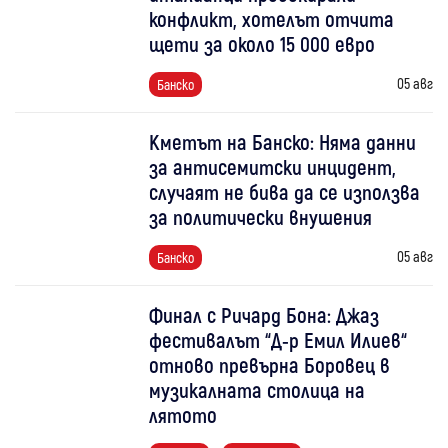
конфликт, хотелът отчита
щети за около 15 000 евро
05 авг
Банско
Кметът на Банско: Няма данни
за антисемитски инцидент,
случаят не бива да се използва
за политически внушения
05 авг
Банско
Финал с Ричард Бона: Джаз
фестивалът “Д-р Емил Илиев“
отново превърна Боровец в
музикалната столица на
лятото