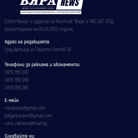
Собственик и издател на вестник "Вяра" е "АВС КО" ООД,
регистрирана на 08.05.2002 година.
Адрес на редакцията
Град Дупница, ул.''Христо Ботев" 43
Телефони за реклама и абонаменти
0879 356 082
0879 356 098
0879 356 289
Е-мейл
viaranews@gmail.com
balgarkanews@gmail.com
viara_reklama@mail.bg
Следвайте ни: