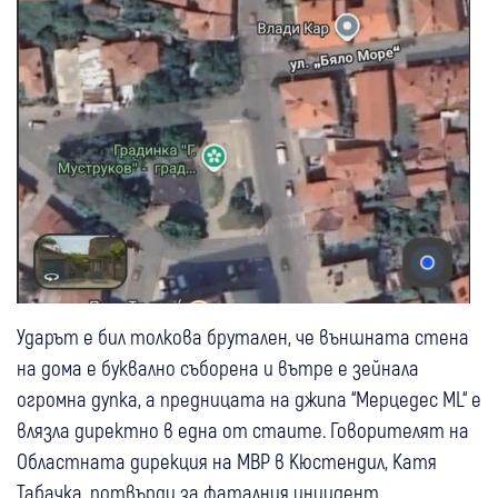
Ударът е бил толкова брутален, че външната стена
на дома е буквално съборена и вътре е зейнала
огромна дупка, а предницата на джипа “Мерцедес ML“ е
влязла директно в една от стаите. Говорителят на
Областната дирекция на МВР в Кюстендил, Катя
Табачка, потвърди за фаталния инцидент.