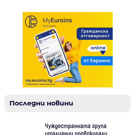
Последни новини
Чуждестранната група
италианци провокирали