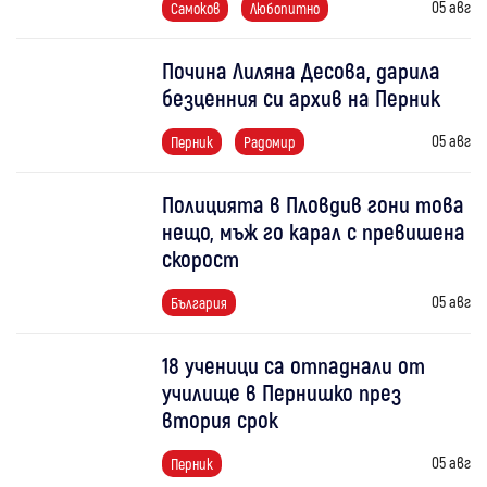
05 авг
Самоков
Любопитно
Почина Лиляна Десова, дарила
безценния си архив на Перник
05 авг
Перник
Радомир
Полицията в Пловдив гони това
нещо, мъж го карал с превишена
скорост
05 авг
България
18 ученици са отпаднали от
училище в Пернишко през
втория срок
05 авг
Перник