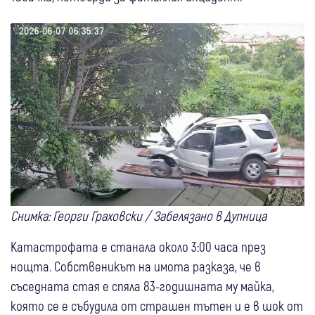
Снимка: Георги Граховски / Забелязано в Дупница
Катастрофата е станала около 3:00 часа през
нощта. Собственикът на имота разказа, че в
съседната стая е спяла 83-годишната му майка,
която се е събудила от страшен тътен и е в шок от