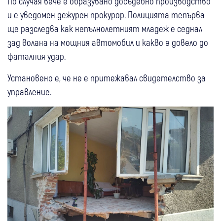
По случая вече е образувано досъдебно производство
и е уведомен дежурен прокурор. Полицията тепърва
ще разследва как непълнолетният младеж е седнал
зад волана на мощния автомобил и какво е довело до
фаталния удар.
Установено е, че не е притежавал свидетелство за
управление.