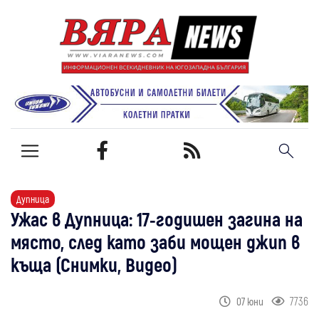
Дупница
Ужас в Дупница: 17-годишен загина на
място, след като заби мощен джип в
къща (Снимки, Видео)
7736
07 юни