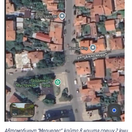
Автомобилът “Мерцедес“, който в нощта срещу 2 юни