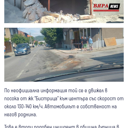
По неофициална информация той се е движел в
посока от жк "Бистрица" към центъра със скорост от
около 130-140 км/ч. Автомобилът е собственост на
негов роднина.
Това е втори подобен инцидент в община Дупница в