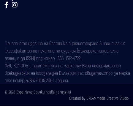
Печатното издание на вестника е регистрирано в националния
класификатор на печатните издания (Българска национална
агенция за ISSN) под номер: ISSN 1312-4722.
"АВС КО" ООД е притежател на марката: Вяра информационен
всекидневник на югозападна България, със свидетелство за марка
рег. номер: 47857/11.05.2004 година.
© 2026 Вяра News Всички права запазени!
Created by
DREAMmedia Creative Studio