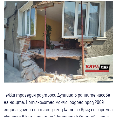
Тежка трагедия разтърси Дупница в ранните часове
на нощта. Непълнолетно момче, родено през 2009
година, загина на място, след като се вряза с огромна
скорост в къща на улица “Патриарх Евтимий“ – една