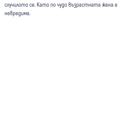
случилото се. Като по чудо възрастната жена е
невредима.