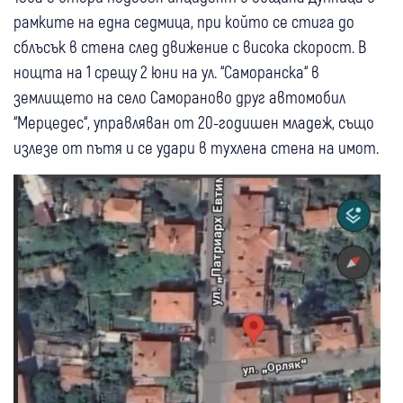
рамките на една седмица, при който се стига до
сблъсък в стена след движение с висока скорост. В
нощта на 1 срещу 2 юни на ул. “Саморанска“ в
землището на село Самораново друг автомобил
“Мерцедес“, управляван от 20-годишен младеж, също
излезе от пътя и се удари в тухлена стена на имот.