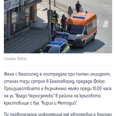
Снимка: Фокус
Жена с велосипед е пострадала при пътен инцидент,
станал тази сутрин в Благоевград, предаде Фокус.
Произшествието е възникнало малко преди 10:00 часа
на ул. "Владо Черноземски“ в района на кръговото
кръстовище с бул. "Кирил и Методий“.
По първоначална информация лек автомобил е блъснал