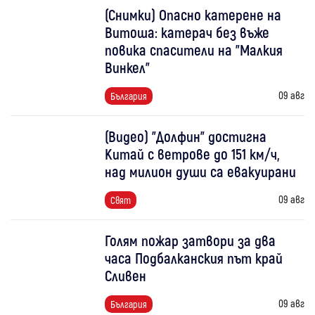
(Снимки) Опасно катерене на
Витоша: катерач без въже
повика спасители на "Малкия
Винкел"
09 авг
България
(Видео) "Долфин" достигна
Китай с ветрове до 151 км/ч,
над милион души са евакуирани
09 авг
Свят
Голям пожар затвори за два
часа Подбалканския път край
Сливен
09 авг
България