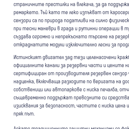
страничните престилки на влекача, за да поддърж
ремаркето. Тъй като те леко изпъкват от каросе
сензори са по природа податливи на силно физичес
при тесни маневри в града и рутинни операции в т
създава огромно и непрекъснато търсене на резер
откраднатите модули изключително лесни за прод
Истинският двигател зад тези целенасочени краж
официалните канали за резервни части и цените на
сертифициран от производителя резервен сензор 
надценка, включваща разходите по веригата на дос
собственици или автопаркове с ниска печалба, от
същевременно поддържат превозните си средства
изисквания за безопасност, частите с ниска цена
пряк път.
Докато традиционните защитни механизми се фоку