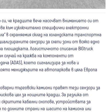
 си, че крадците вече насочват вниманието си от
ове към изключително специфични електронни
яла“ в охраняемия склад на холандската транспортна
иализираните сензори за слепи зони от всяко едно
на площадката. Логистичното списание BIGtruck
н случай на кражба на компоненти от
ча (ADAS), което сигнализира за нова и
която мениджърите на автопаркове в цяла Европа
варни търговски камиони правят тези сензори за
искова цел за нощните крадци. За разлика от
 скритите кабелни снопове, устройствата за
 по долните страни на шасито на камиона или