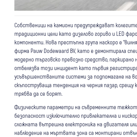
Собственици на камиони предупреждават колегите
традиционни цели като дизелово гориво и LED фар
компоненти. Нова престъпна група наскоро е “вилн
фирма Pauw Dodewaard BV, като е демонтирала спец
модерно търговско превозно средство, паркирано 
отбелязва този инцидент като първия регистрира
усъвършенстваните системи за подпомагане на вода
скъпоструваща тенденция на черния пазар, срещу 
трябва да се борят.
Физическите параметри на съвременните тежкото
безопасност изключително привлекателна и нискор
сложната вътрешна електроника на двигателя или
наблюдение на мъртвата зона са монтирани отвън