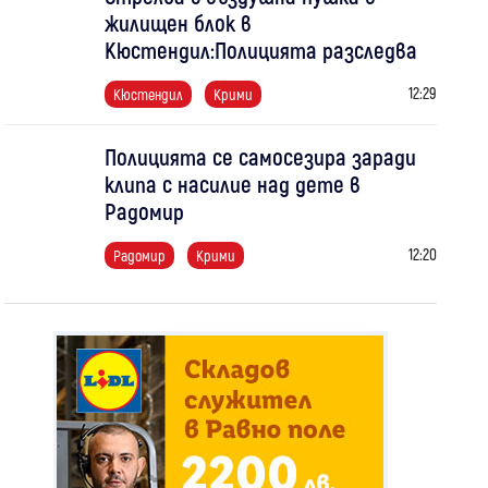
жилищен блок в
Кюстендил:Полицията разследва
12:29
Кюстендил
Крими
Полицията се самосезира заради
клипа с насилие над дете в
Радомир
12:20
Радомир
Крими