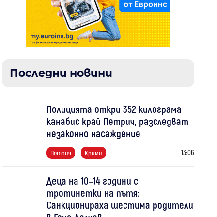
Последни новини
Полицията откри 352 килограма
канабис край Петрич, разследват
незаконно насаждение
13:06
Петрич
Крими
Деца на 10–14 години с
тротинетки на пътя:
Санкционираха шестима родители
в Гоце Делчев