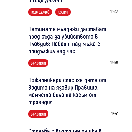
13:03
Гоце Делчев
Крими
Петимата младежи застават
пред съда за убийството в
Пловдив: Побоят над мъжа е
продължил над час
12:59
България
Пожарникари спасиха дете от
водите на язовир Правище,
момчето било на косъм от
трагедия
12:41
България
Стрелба с въздушна пушка в