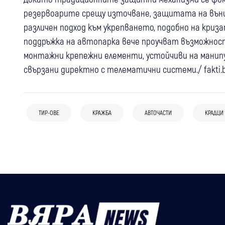
резервоарите срещу източване, защитата на външ
различен подход към укрепването, подобно на кри
поддръжка на автопарка вече проучват възможно
монтажни крепежни елементи, устойчиви на манипул
свързани директно с телематични системи./ fakti.
11:51
Кюстендил
Крими
03 авг
Самоков
Крими
Монети за 100 евро изчезнаха от
31 юли
Благоевград
Перник
Крими
Криминално проявена самоковка
закусвалня в Кюстендил – полицията
ТИР-ОВЕ
КРАЖБА
АВТОЧАСТИ
КРАДЦИ
Оставиха в ареста тримата
открадна 170 евро от дом, върна
бързо откри извършителя
обвиняеми за кражбата за 45 000 евро
парите и получи 72 часа арест
от апартамент в Благоевград