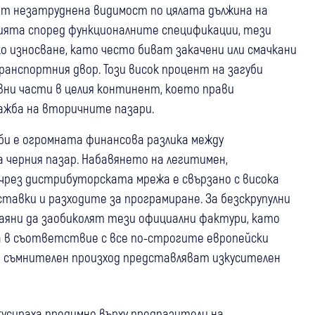
ат незатруднена видимост по цялата дължина на
рията според функционалните спецификации, тези
ко износване, като често биват закачени или смачкани
ранспортния двор. Този висок процент на загуби
вни части в целия континент, което прави
ажба на вторичните пазари.
би е огромната финансова разлика между
 черния пазар. Набавянето на легитимен,
чрез дистрибуторската мрежа е свързано с висока
тавки и разходите за програмиране. За безскрупулни
чаяни да заобиколят тези официални фактури, като
 в съответствие с все по-строгите европейски
 и съмнителен произход представляват изкусителен
сираха предимно върху предпазители на