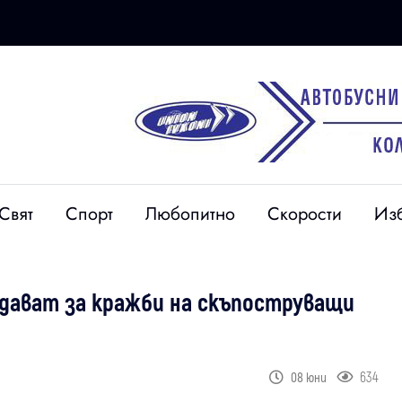
Свят
Спорт
Любопитно
Скорости
Из
дават за кражби на скъпоструващи
634
08 юни