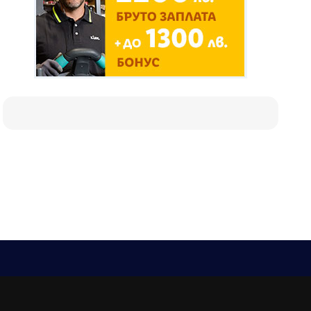
Е-мейл
Следвайте ни:
viaranews@gmail.com