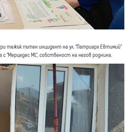
при тежък пътен инцидент на ул. “Патриарх Евтимий“
с “Мерцедес ML“, собственост на негов роднина.