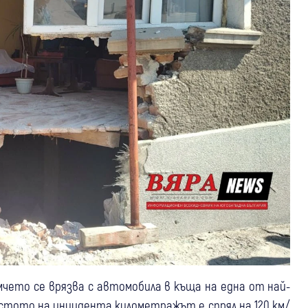
мчето се врязва с автомобила в къща на една от най-
стото на инцидента километражът е спрял на 120 км/