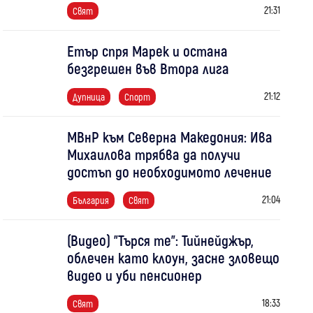
21:31
Свят
Етър спря Марек и остана
безгрешен във Втора лига
21:12
Дупница
Спорт
МВнР към Северна Македония: Ива
Михаилова трябва да получи
достъп до необходимото лечение
21:04
България
Свят
(Видео) "Търся те": Тийнейджър,
облечен като клоун, засне зловещо
видео и уби пенсионер
18:33
Свят