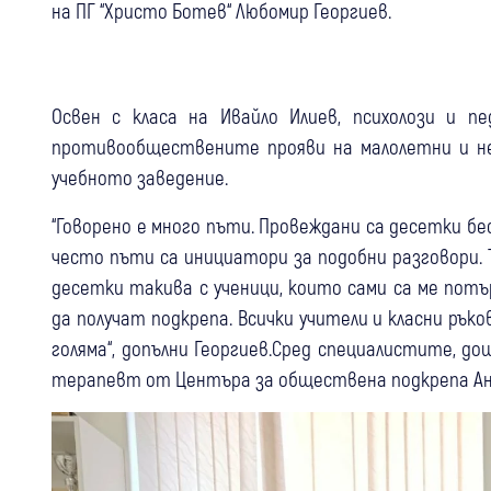
на ПГ “Христо Ботев“ Любомир Георгиев.
Освен с класа на Ивайло Илиев, психолози и п
противообществените прояви на малолетни и н
учебното заведение.
“Говорено е много пъти. Провеждани са десетки б
често пъти са инициатори за подобни разговори. 
десетки такива с ученици, които сами са ме пот
да получат подкрепа. Всички учители и класни рък
голяма“, допълни Георгиев.Сред специалистите, д
терапевт от Центъра за обществена подкрепа Ан