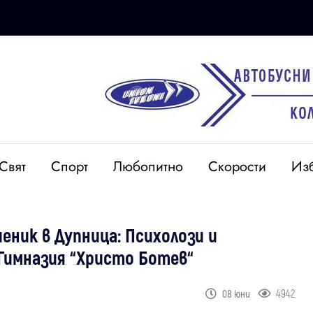
Свят
Спорт
Любопитно
Скорости
Из
еник в Дупница: Психолози и
Гимназия “Христо Ботев“
4942
08 юни