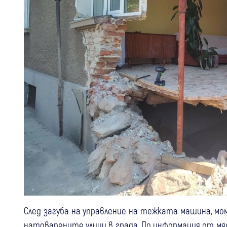
След загуба на управление на тежката машина, мо
натоварените улици в града. По информация от мя