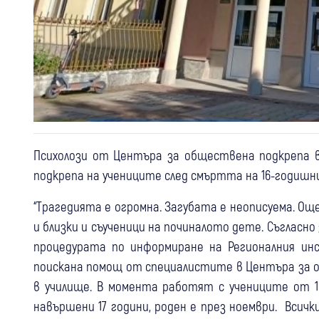
Психолози от Центъра за обществена подкрепа в 
подкрепа на учениците след смъртта на 16-годишн
“Трагедията е огромна. Загубата е неописуема. Още
и близки и съученици на починалото дете. Съгласн
процедурата по информиране на Регионалния ин
поискана помощ от специалистите в Центъра за 
в училище. В момента работят с учениците от 10 
навършени 17 години, роден е през ноември. Всичк