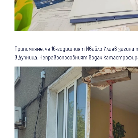
.
Припомняме, че 16-годишният Ивайло Илиев загина 
в Дупница. Неправоспособният водач катастрофира 