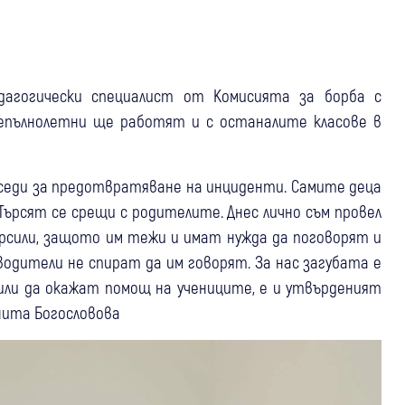
едагогически специалист от Комисията за борба с
епълнолетни ще работят и с останалите класове в
еседи за предотвратяване на инциденти. Самите деца
Търсят се срещи с родителите. Днес лично съм провел
ърсили, защото им тежи и имат нужда да поговорят и
оводители не спират да им говорят. За нас загубата е
ошли да окажат помощ на учениците, е и утвърденият
ита Богословова