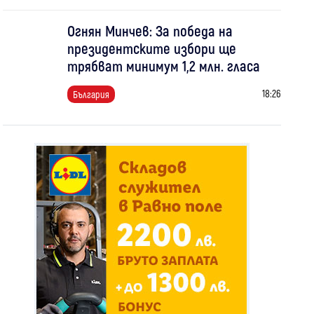
Огнян Минчев: За победа на
президентските избори ще
трябват минимум 1,2 млн. гласа
18:26
България