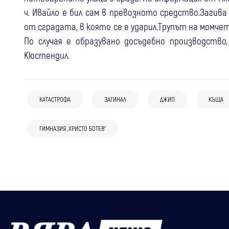
ч. Ивайло е бил сам в превозното средство.Загива
от сградата, в която се е ударил.Трупът на момче
По случая е образувано досъдебно производство
Кюстендил.
17:17
Кюстендил
Крими
КАТАСТРОФА
ЗАГИНАЛ
ДЖИП
КЪЩА
Момче от Кюстендил с мозъчен
05 авг
България
14:52
Банско
Крими
хематом в "Пирогов" след падане от
ГИМНАЗИЯ „ХРИСТО БОТЕВ“
19-годишна шофьорка катастрофира,
Мъж и две жени пострадаха при
тротинетка
докато ползвала телефон, брат ѝ е с
катастрофа на входа на Банско
опасност за живота