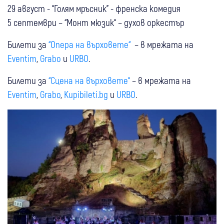
29 август - “Голям мръсник” - френска комедия
5 септември – “Монт мюзик“ – духов оркестър
Билети за
“Опера на върховете“
– в мрежата на
Eventim
,
Grabo
и
URBО
.
Билети за
“Сцена на върховете“
– в мрежата на
Eventim
,
Grabo
,
Kupibileti.bg
и
URBО
.