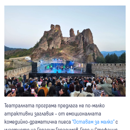
Театралната програма предлага не по-малко
атрактивни заглавия – от емоционалната
комедийно-драматична пиеса
“Оставам за малко“
с
участието на Герасим Герасимов-Геро и Стефания