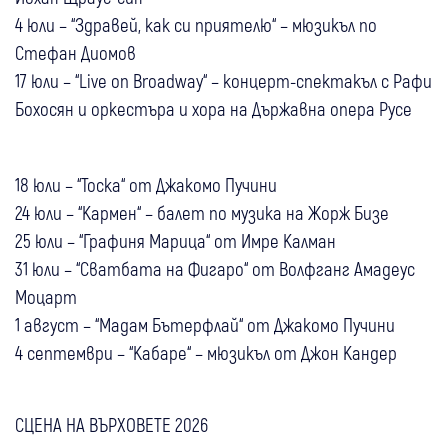
4 юли – “Здравей, как си приятелю“ – мюзикъл по
Стефан Диомов
17 юли – “Live on Broadway“ – концерт-спектакъл с Рафи
Бохосян и оркестъра и хора на Държавна опера Русе
18 юли – “Тоска“ от Джакомо Пучини
24 юли – “Кармен“ – балет по музика на Жорж Бизе
25 юли – “Графиня Марица“ от Имре Калман
31 юли – “Сватбата на Фигаро“ от Волфганг Амадеус
Моцарт
1 август – “Мадам Бътерфлай“ от Джакомо Пучини
4 септември – “Кабаре“ – мюзикъл от Джон Кандер
СЦЕНА НА ВЪРХОВЕТЕ 2026