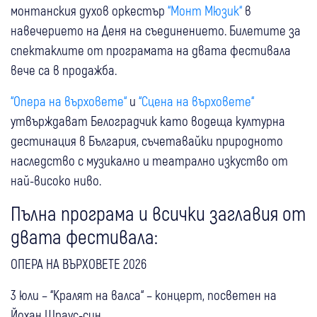
монтанския духов оркестър
“Монт Мюзик“
в
навечерието на Деня на съединението. Билетите за
спектаклите от програмата на двата фестивала
вече са в продажба.
“Опера на върховете“
и
“Сцена на върховете“
утвърждават Белоградчик като водеща културна
дестинация в България, съчетавайки природното
наследство с музикално и театрално изкуство от
най-високо ниво.
Пълна програма и всички заглавия от
двата фестивала:
ОПЕРА НА ВЪРХОВЕТЕ 2026
3 юли – “Кралят на валса“ – концерт, посветен на
Йохан Щраус-син