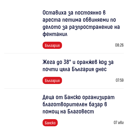
Оставиха за постоянно в
ареста петима обвиняеми по
делото за разпространение на
фентанил
08:26
България
Жега до 38° и оранжев код за
почти цяла България днес
07:59
България
Деца от Банско организират
благотворителен базар в
помощ на Благовест
07 авг
Банско