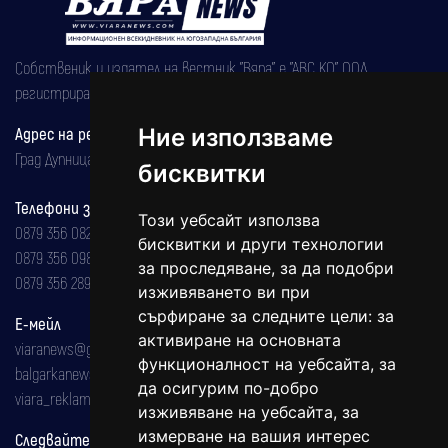
Собственик и издател на вестник "Вяра" е "АВС КО" ООД,
регистрирана на 08.05.2002 година.
Ние използваме
Адрес на редакцията
Град Дупница, ул.''Христо Ботев" 43
бисквитки
Телефони за реклама и абонаменти
Този уебсайт използва
0879 356 082
бисквитки и други технологии
0879 356 098
за проследяване, за да подобри
0879 356 289
изживяването ви при
сърфиране за следните цели:
за
Е-мейл
активиране на основната
viaranews@gmail.com
функционалност на уебсайта
,
за
balgarkanews@gmail.com
да осигурим по-добро
viara_reklama@mail.bg
изживяване на уебсайта
,
за
измерване на вашия интерес
Следвайте ни: