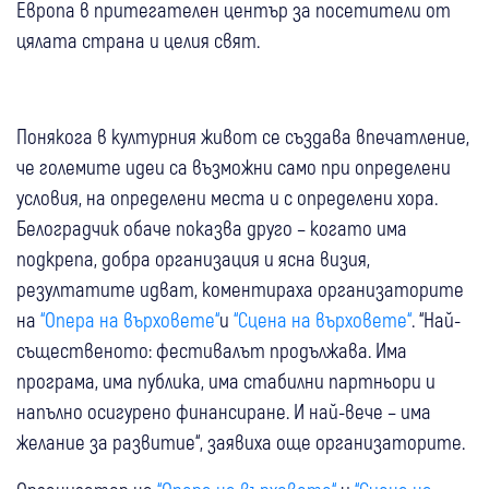
Европа в притегателен център за посетители от
цялата страна и целия свят.
Понякога в културния живот се създава впечатление,
че големите идеи са възможни само при определени
условия, на определени места и с определени хора.
Белоградчик обаче показва друго – когато има
подкрепа, добра организация и ясна визия,
резултатите идват, коментираха организаторите
на
“Опера на върховете“
и
“Сцена на върховете“
. “Най-
същественото: фестивалът продължава. Има
програма, има публика, има стабилни партньори и
напълно осигурено финансиране. И най-вече – има
желание за развитие“, заявиха още организаторите.