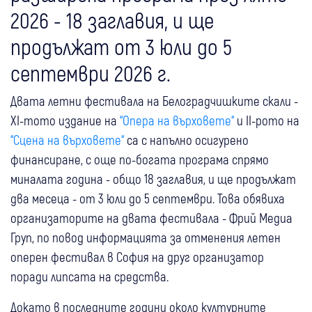
2026 - 18 заглавия, и ще
продължат от 3 юли до 5
септември 2026 г.
Двата летни фестивала на Белоградчишките скали -
XI-тото издание на
“Опера на върховете“
и II-рото на
“Сцена на върховете“
са с напълно осигурено
финансиране, с още по-богата програма спрямо
миналата година - общо 18 заглавия, и ще продължат
два месеца - от 3 юли до 5 септември. Това обявиха
организаторите на двата фестивала - Фрий Медиа
Груп, по повод информацията за отменения летен
оперен фестивал в София на друг организатор
поради липсата на средства.
Докато в последните години около културните