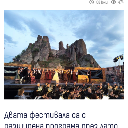
474
08 юни
Двата фестивала са с
разширена програма през лято