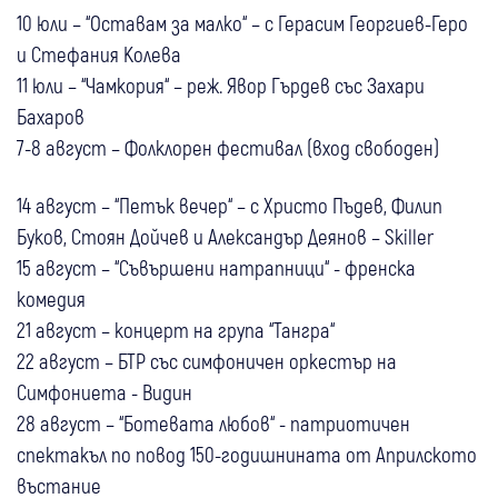
10 юли – “Оставам за малко“ – с Герасим Георгиев-Геро
и Стефания Колева
11 юли – “Чамкория“ – реж. Явор Гърдев със Захари
Бахаров
7-8 август – Фолклорен фестивал (вход свободен)
14 август – “Петък вечер“ – с Христо Пъдев, Филип
Буков, Стоян Дойчев и Александър Деянов – Skiller
15 август – “Съвършени натрапници“ - френска
комедия
21 август – концерт на група “Тангра“
22 август – БТР със симфоничен оркестър на
Симфониета - Видин
28 август – “Ботевата любов“ - патриотичен
спектакъл по повод 150-годишнината от Априлското
въстание