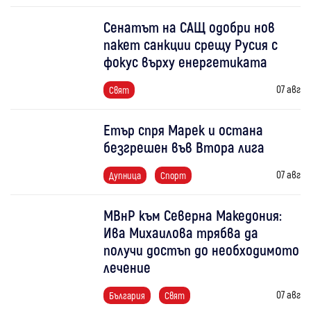
Сенатът на САЩ одобри нов
пакет санкции срещу Русия с
фокус върху енергетиката
07 авг
Свят
Етър спря Марек и остана
безгрешен във Втора лига
07 авг
Дупница
Спорт
МВнР към Северна Македония:
Ива Михаилова трябва да
получи достъп до необходимото
лечение
07 авг
България
Свят