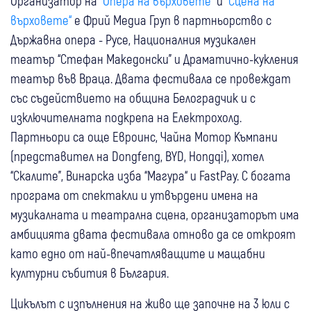
Организатор на
“Опера на върховете“
и
“Сцена на
върховете“
е Фрий Медиа Груп в партньорство с
Държавна опера - Русе, Националния музикален
театър “Стефан Македонски” и Драматично-кукления
театър във Враца. Двата фестивала се провеждат
със съдействието на община Белоградчик и с
изключителната подкрепа на Електрохолд.
Партньори са още Евроинс, Чайна Мотор Къмпани
(представител на Dongfeng, BYD, Hongqi), хотел
“Скалите”, Винарска изба “Магура“ и FastPay. С богата
програма от спектакли и утвърдени имена на
музикалната и театрална сцена, организаторът има
амбицията двата фестивала отново да се откроят
като едно от най-впечатляващите и мащабни
културни събития в България.
Цикълът с изпълнения на живо ще започне на 3 юли с