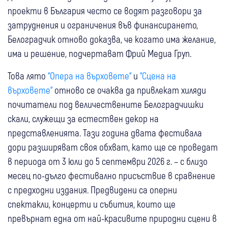
проекти в България често се водят разговори за
затруднения и ограничения във финансирането,
Белоградчик отново доказва, че когато има желание,
има и решение, подчертават Фрий Медиа Груп.
Това лято
“Опера на върховете“
и
“Сцена на
върховете“
отново се очаква да привлекат хиляди
почитатели под величествените Белоградчишки
скали, служещи за естествен декор на
представленията. Тази година двата фестивала
дори разширяват своя обхват, като ще се проведат
в периода от 3 юли до 5 септември 2026 г. – с близо
месец по-дълго фестивално присъствие в сравнение
с предходни издания. Предвидени са оперни
спектакли, концерти и събития, които ще
превърнат една от най-красивите природни сцени в