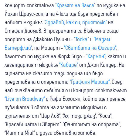
концерт-спектакъла
“Кралят на валса“
по музика на
Йохан Щраус-син, а на 4 юли ще бъде представен
новият мюзикъл
“Здравей, как си, приятелю”
на
Стефан Диомов. В програмата са включени също
оперите на Джакомо Пучини -
“Тоска“
и
“Мадам
Бътерфлай“
, на Моцарт -
“Сватбата на Фигаро“
,
балетът по музика на Жорж Бизе -
“Кармен“
, както и
легендарният мюзикъл
“Кабаре”
от Джон Кандер. На
сцената на скалите тази година ще бъде
представена и оперетата
“Графиня Марица“
. Сред
най-очакваните събития е и концерт-спектакълът
“Live on Broadway“
с Рафи Бохосян, който ще пренесе
публиката в света на големите мюзикъли с
изпълнения от “Цар Лъв“, “Ах, този джаз“, “Коса“,
“Красавицата и Звярът“, “Фантомът на операта“,
“Mamma Mia!“ и други световни хитове.