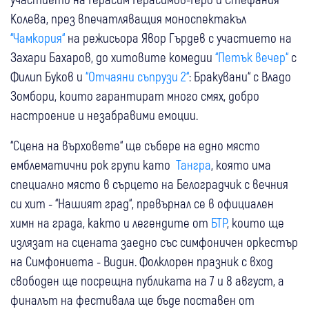
Колева, през впечатляващия моноспектакъл
“Чамкория“
на режисьора Явор Гърдев с участието на
Захари Бахаров, до хитовите комедии
“Петък вечер“
с
Филип Буков и
“Отчаяни съпрузи 2“
: Бракувани“ с Владо
Зомбори, които гарантират много смях, добро
настроение и незабравими емоции.
“Сцена на върховете“ ще събере на едно място
емблематични рок групи като
Тангра
, която има
специално място в сърцето на Белоградчик с вечния
си хит - “Нашият град“, превърнал се в официален
химн на града, както и легендите от
БТР
, които ще
излязат на сцената заедно със симфоничен оркестър
на Симфониета - Видин. Фолклорен празник с вход
свободен ще посрещна публиката на 7 и 8 август, а
финалът на фестивала ще бъде поставен от