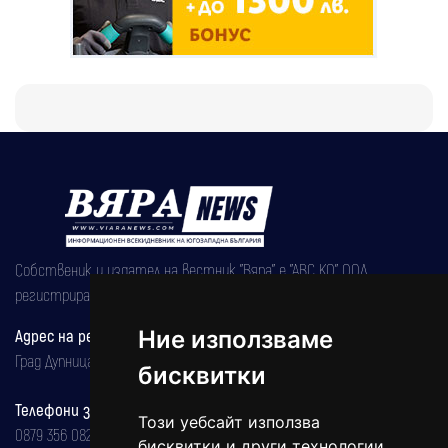
Собственик и издател на вестник "Вяра" е "АВС КО" ООД,
регистрирана на 08.05.2002 година.
Ние използваме
Адрес на редакцията
Град Дупница, ул.''Христо Ботев" 43
бисквитки
Телефони за реклама и абонаменти
Този уебсайт използва
0879 356 082
бисквитки и други технологии