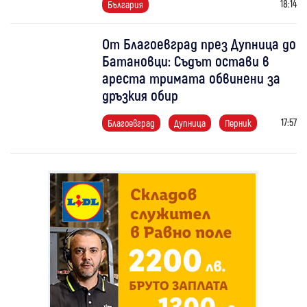
18:14
България
От Благоевград през Дупница до
Батановци: Съдът остави в
ареста тримата обвинени за
дръзкия обир
17:57
Благоевград
Дупница
Перник