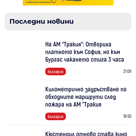
Последни новини
На АМ “Тракия“: Отвориха
платното към София, но към
Бургас чакането стига 3 часа
21:09
България
Километрично задръстване по
обходните маршрути след
пожара на АМ "Тракия
19:50
България
Кюстендил отново става кино