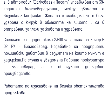
г. в автомобил “Фолксваген Пасат“, управляван от 39-
годишен благоевградчанин, между двамата е
възникнал конфликт. Жената е съобщила, че е била
ударена с юмрук в областта на лицето и са й
отправени заплахи за живота и здравето.
Сигналът е подаден около 23:00 часа същата вечер в
02 РУ – Благоевград. Незабавно са предприети
полицейски действия, в резултат на които мъжът е
задържан.По случая е уведомена Районна прокуратура
– Благоевград, а е образувано досъдебно
производство.
Работата по изясняване на всички обстоятелства
продължава.
12:15
Ботевград
Крими
11:04