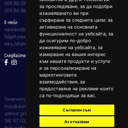
0879 356 098
за проследяване, за да подобри
0879 356 289
изживяването ви при
сърфиране за следните цели:
за
Е-мейл
активиране на основната
viaranews@gmail.com
функционалност на уебсайта
,
за
balgarkanews@gmail.com
да осигурим по-добро
viara_reklama@mail.bg
изживяване на уебсайта
,
за
измерване на вашия интерес
Следвайте ни:
към нашите продукти и услуги
и за персонализиране на
маркетинговите
взаимодействия
,
за
предоставяне на реклами които
са по-подходящи за вас
.
Печатното издание на вестника е регистрирано в националния
класификатор на печатните издания (Българска национална
Съгласен съм
агенция за ISSN) под номер: ISSN 1312-4722.
"АВС КО" ООД е притежател на марката: Вяра информационен
Аз отказвам
всекидневник на югозападна България, със свидетелство за марка