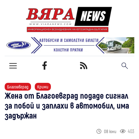
Благоевград
Крими
Жена от Благоевград подаде сигнал
за побой и заплахи в автомобил, има
задържан
403
08 юни