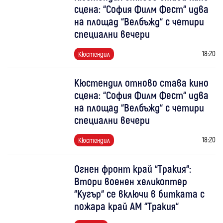
сцена: “София Филм Фест“ идва
на площад “Велбъжд“ с четири
специални вечери
18:20
Кюстендил
Кюстендил отново става кино
сцена: “София Филм Фест“ идва
на площад “Велбъжд“ с четири
специални вечери
18:20
Кюстендил
Огнен фронт край “Тракия“:
Втори военен хеликоптер
“Кугър“ се включи в битката с
пожара край АМ “Тракия“