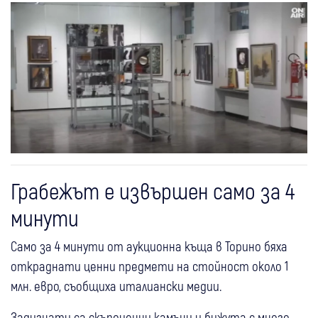
Грабежът е извършен само за 4
минути
Само за 4 минути от аукционна къща в Торино бяха
откраднати ценни предмети на стойност около 1
млн. евро, съобщиха италиански медии.
Задигнати са скъпоценни камъни и бижута с много