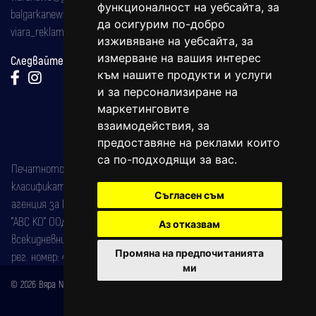
функционалност на уебсайта
,
за
balgarkanews@gmail.com
да осигурим по-добро
viara_reklama@mail.bg
изживяване на уебсайта
,
за
измерване на вашия интерес
Следвайте ни:
към нашите продукти и услуги
и за персонализиране на
маркетинговите
взаимодействия
,
за
предоставяне на реклами които
са по-подходящи за вас
.
Печатното издание на вестника е регистрирано в националния
класификатор на печатните издания (Българска национална
Съгласен съм
агенция за ISSN) под номер: ISSN 1312-4722.
"АВС КО" ООД е притежател на марката: Вяра информационен
Аз отказвам
всекидневник на югозападна България, със свидетелство за марка
Промяна на предпочитанията
рег. номер: 47857/11.05.2004 година.
ми
© 2026 Вяра News Всички права запазени!
Created by
DREAMmedia Creative Studio