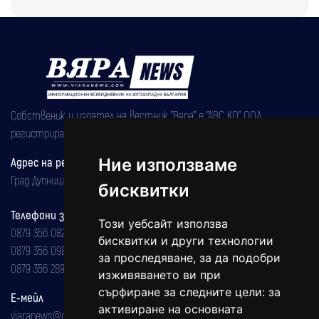
Собственик и издател на вестник "Вяра" е "АВС КО" ООД,
регистрирана на 08.05.2002 година.
Ние използваме
Адрес на редакцията
Град Дупница, ул.''Христо Ботев" 43
бисквитки
Телефони за реклама и абонаменти
Този уебсайт използва
0879 356 082
бисквитки и други технологии
0879 356 098
за проследяване, за да подобри
0879 356 289
изживяването ви при
сърфиране за следните цели:
за
Е-мейл
активиране на основната
viaranews@gmail.com