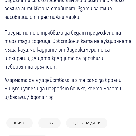
голяма антикварна стойност. Взети са също
часовници от престижни марки.
Предметите е трябвало да бъдат предложени на
търг тази седмица. Собственичката на аукционната
къща каза, че кадрите от видеокамерите са
шокиращи, защото крадците са проявили
невероятна сръчност.
Алармата се е задействала, но те само за броени
минути успели да награбят всичко, което могат и
избягали. / bgonair.bg
06 авг
Благоевград
Дупница
Перник
ТОРИНО
ОБИР
ЦЕННИ ПРЕДМЕТИ
От Благоевград през Дупница до
29 юни
Благоевград
Сандански
Крими
16 юли
Сандански
Крими