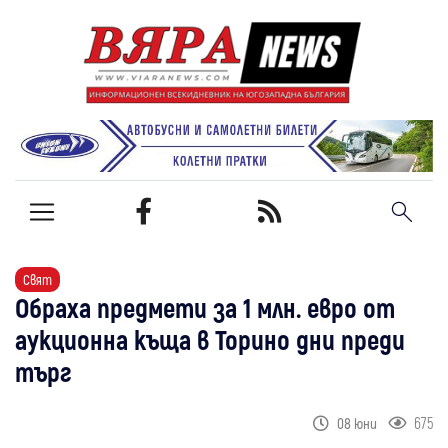
Свят
Обраха предмети за 1 млн. евро от
аукционна къща в Торино дни преди
търг
675
08 юни