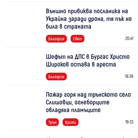
Външно привиква посланика на
Украйна заради дрона, тя пък не
била в страната
20:41
България
Свят
Шефът на ДПС в Бургас Христо
Широков остава в ареста
19:39
България
Пожар горя над трънското село
Слишовци, огнеборците
овладяха пламъците
19:33
Трън
Крими