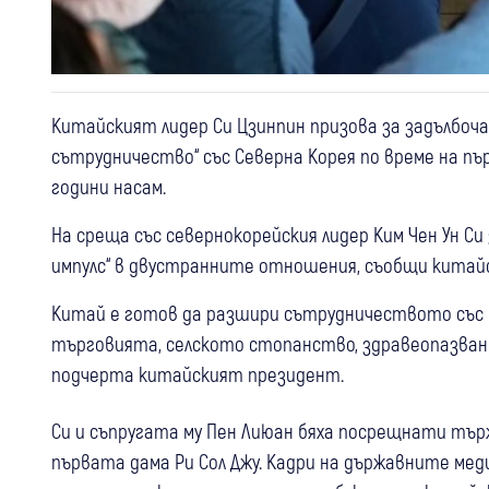
Китайският лидер Си Цзинпин призова за задълбоч
сътрудничество“ със Северна Корея по време на п
години насам.
На среща със севернокорейския лидер Ким Чен Ун С
импулс“ в двустранните отношения, съобщи китайс
Китай е готов да разшири сътрудничеството със 
търговията, селското стопанство, здравеопазван
подчерта китайският президент.
Си и съпругата му Пен Лиюан бяха посрещнати тър
първата дама Ри Сол Джу. Кадри на държавните мед