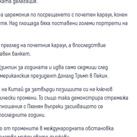
ката делегация.
на церемония по посрещането с почетен караул, конен
ветя. Над площада бяха поставени големи портрети на
 преглед на почетния караул, а впоследствие
авен банкет.
зинпин за годината и идва само седмици след
мериканския президент Доналд Тръмп в Пекин.
 на Китай да затвърди позициите си на ключов
тически промени. То също така демонстрира стремежа
тношения с Пхенян въпреки засилващото се
последните години.
симо от промените в международната обстановка
елство между двете държави.