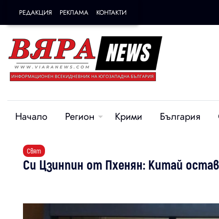
РЕДАКЦИЯ
РЕКЛАМА
КОНТАКТИ
Начало
Регион
Крими
България
Свят
Си Цзинпин от Пхенян: Китай остав