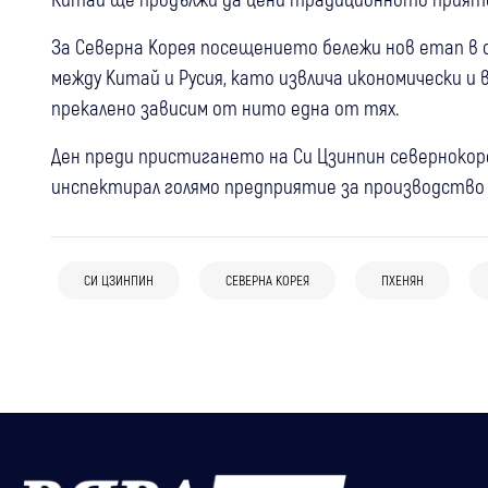
За Северна Корея посещението бележи нов етап в
между Китай и Русия, като извлича икономически и 
прекалено зависим от нито една от тях.
Ден преди пристигането на Си Цзинпин севернокоре
инспектирал голямо предприятие за производство 
16:45
Свят
05 авг
Банско
Любопитно
(Видео) "Долфин" достигна Китай с
Китайската дипломация гостува в
ветрове до 151 км/ч, над милион души
СИ ЦЗИНПИН
СЕВЕРНА КОРЕЯ
ПХЕНЯН
25 юли
Свят
Банско: На фокус – туризмът,
са евакуирани
Тръмп предупреди Китай и Русия да не
културата и спортът
се намесват във войната в Иран