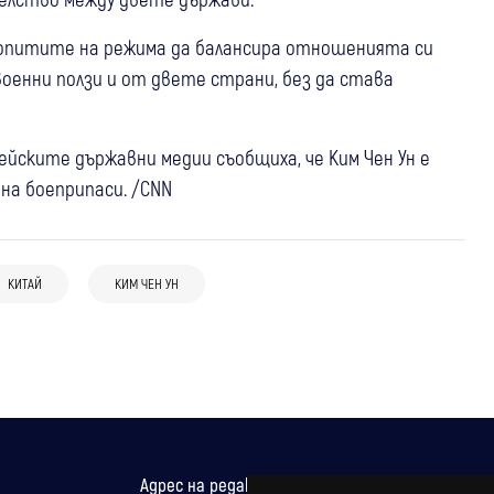
 опитите на режима да балансира отношенията си
военни ползи и от двете страни, без да става
йските държавни медии съобщиха, че Ким Чен Ун е
на боеприпаси. /CNN
06 авг
Свят
Украйна: Русия разполага
29 юли
Свят
севернокорейска ракетна част край
КИТАЙ
КИМ ЧЕН УН
17 юли
Свят
Още 30 тела бяха открити след
границата
Десетки държави създадоха световен
свлачището в Югозападен Китай
орган за AI под лидерството на Китай
Адрес на редакцията