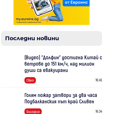
Последни новини
(Видео) "Долфин" достигна Китай с
ветрове до 151 км/ч, над милион
души са евакуирани
16:45
Свят
Голям пожар затвори за два часа
Подбалканския път край Сливен
16:34
България