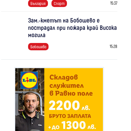
15:37
България
Спорт
Зам.-кметът на Бобошево е
пострадал при пожара край Висока
могила
15:28
Бобошево