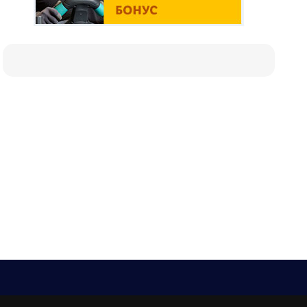
Е-мейл
Следвайте ни: