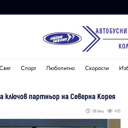
Свят
Спорт
Любопитно
Скорости
Из
а ключов партньор на Северна Корея
406
08 юни