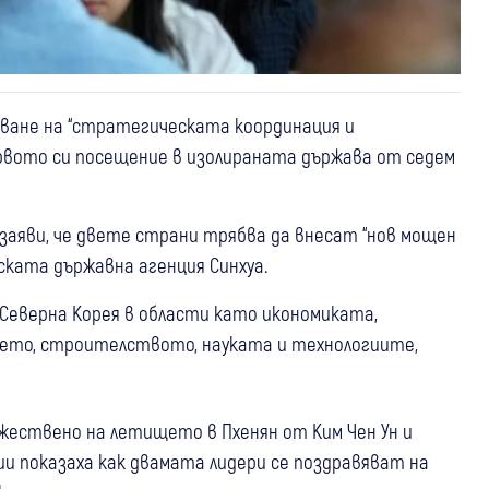
аване на “стратегическата координация и
ървото си посещение в изолираната държава от седем
и заяви, че двете страни трябва да внесат “нов мощен
ката държавна агенция Синхуа.
Северна Корея в области като икономиката,
ето, строителството, науката и технологиите,
жествено на летището в Пхенян от Ким Чен Ун и
ии показаха как двамата лидери се поздравяват на