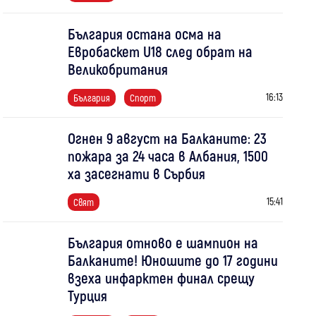
България остана осма на
Евробаскет U18 след обрат на
Великобритания
16:13
България
Спорт
Огнен 9 август на Балканите: 23
пожара за 24 часа в Албания, 1500
ха засегнати в Сърбия
15:41
Свят
България отново е шампион на
Балканите! Юношите до 17 години
взеха инфарктен финал срещу
Турция