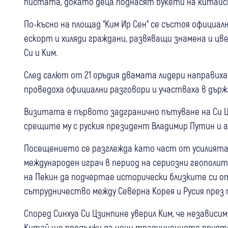
пистата, докато деца поднасят букети на китайс
По-късно на площад “Ким Ир Сен“ се състоя официал
ескорт и хиляди граждани, развяващи знамена и ц
Си и Ким.
След салют от 21 оръдия двамата лидери направиха
проведоха официални разговори и участваха в държ
Визитата е първото задгранично пътуване на Си Ц
срещите му с руския президент Владимир Путин и а
Посещението се разглежда като част от усилията
международен играч в период на сериозни геополи
на Пекин да подчертае исторически близките си о
сътрудничество между Северна Корея и Русия през 
Според Синхуа Си Цзинпине уверил Ким, че незави
Китай ще продължи да цени традиционното прият