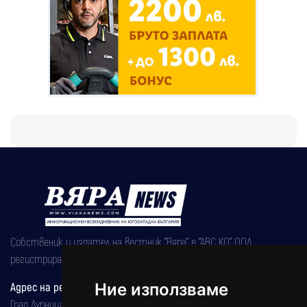
Собственик и издател на вестник "Вяра" е "АВС КО" ООД,
регистрирана на 08.05.2002 година.
Ние използваме
Адрес на редакцията
Град Дупница, ул.''Христо Ботев" 43