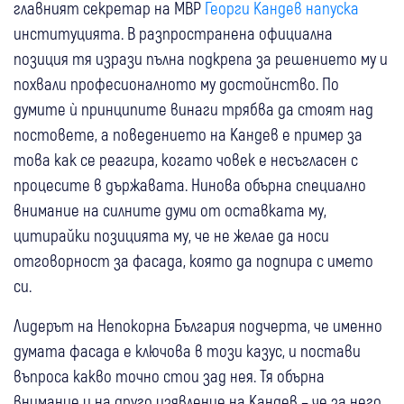
главният секретар на МВР
Георги Кандев напуска
институцията. В разпространена официална
позиция тя изрази пълна подкрепа за решението му и
похвали професионалното му достойнство. По
думите ѝ принципите винаги трябва да стоят над
постовете, а поведението на Кандев е пример за
това как се реагира, когато човек е несъгласен с
процесите в държавата. Нинова обърна специално
внимание на силните думи от оставката му,
цитирайки позицията му, че не желае да носи
отговорност за фасада, която да подпира с името
си.
Лидерът на Непокорна България подчерта, че именно
думата фасада е ключова в този казус, и постави
въпроса какво точно стои зад нея. Тя обърна
внимание и на друго изявление на Кандев – че за него