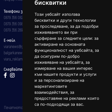
бисквитки
Телефони за реклама и абонаменти
Този уебсайт използва
0879 356 082
бисквитки и други технологии
0879 356 098
за проследяване, за да подобри
0879 356 289
изживяването ви при
сърфиране за следните цели:
за
Е-мейл
активиране на основната
viaranews@gmail.com
функционалност на уебсайта
,
за
balgarkanews@gmail.com
да осигурим по-добро
viara_reklama@mail.bg
изживяване на уебсайта
,
за
измерване на вашия интерес
Следвайте ни:
към нашите продукти и услуги
и за персонализиране на
маркетинговите
взаимодействия
,
за
предоставяне на реклами които
са по-подходящи за вас
.
Печатното издание на вестника е регистрирано в националния