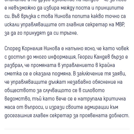
е невъзможно да избира между поста и принципите
си. Във връзка с това Нинова попита какво точно са
искали управляващите от главния секретар на МВР,
за да го принудят да си тръгне.
Според Корнелия Нинова е напълно ясно, че като човек
с достъп до много информация, Георги Кандев бързо е
разбрал, че промяната в управлението в крайна
сметка се е оказала подмяна. В заключение тя заяви,
че управляващите дължат незабавно обяснение на
обществото за случващото се в силовото
ведомство, тъй като вече се е натрупала критична
маса от въпроси, и изрази своите адмирации към
досегашния главен секретар за проявената доблест.
06 авг
Дупница
Кюстендил
Крими