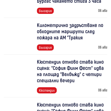
Бургас чакането стига 3 часа
06 авг
България
Километрично задръстване по
обходните маршрути след
пожара на АМ "Тракия
06 авг
България
Кюстендил отново става кино
сцена: “София Филм Фест“ идва
на площад “Велбъжд“ с четири
специални вечери
06 авг
Кюстендил
Кюстендил отново става кино
сцена: “София Филм Фест“ идва