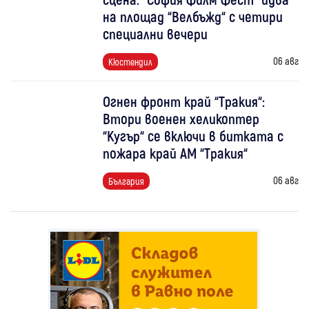
на площад “Велбъжд“ с четири
специални вечери
06 авг
Кюстендил
Огнен фронт край “Тракия“:
Втори военен хеликоптер
“Кугър“ се включи в битката с
пожара край АМ “Тракия“
06 авг
България