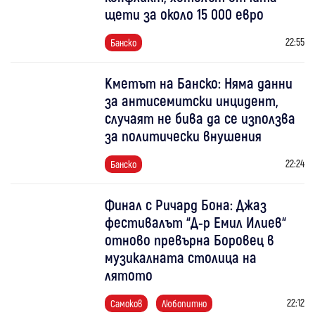
щети за около 15 000 евро
22:55
Банско
Кметът на Банско: Няма данни
за антисемитски инцидент,
случаят не бива да се използва
за политически внушения
22:24
Банско
Финал с Ричард Бона: Джаз
фестивалът “Д-р Емил Илиев“
отново превърна Боровец в
музикалната столица на
лятото
22:12
Самоков
Любопитно