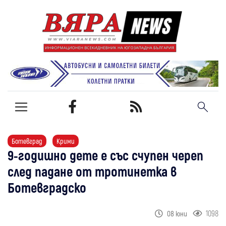
Ботевград
Крими
9-годишно дете е със счупен череп
след падане от тротинетка в
Ботевградско
1098
08 юни