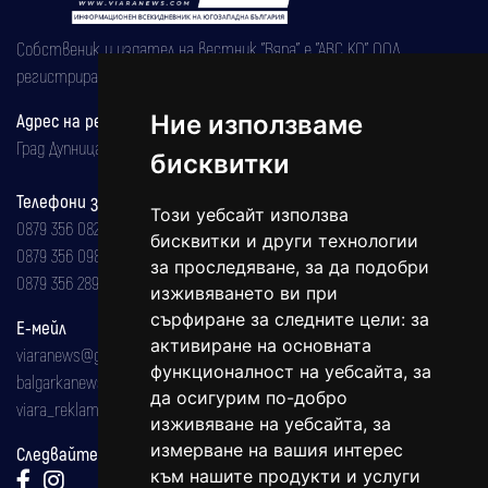
Собственик и издател на вестник "Вяра" е "АВС КО" ООД,
регистрирана на 08.05.2002 година.
Ние използваме
Адрес на редакцията
Град Дупница, ул.''Христо Ботев" 43
бисквитки
Телефони за реклама и абонаменти
Този уебсайт използва
0879 356 082
бисквитки и други технологии
0879 356 098
за проследяване, за да подобри
0879 356 289
изживяването ви при
сърфиране за следните цели:
за
Е-мейл
активиране на основната
viaranews@gmail.com
функционалност на уебсайта
,
за
balgarkanews@gmail.com
да осигурим по-добро
viara_reklama@mail.bg
изживяване на уебсайта
,
за
измерване на вашия интерес
Следвайте ни:
към нашите продукти и услуги