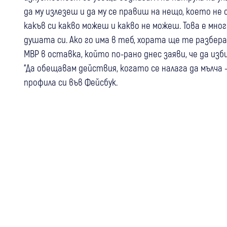
да му излезеш и да му се правиш на нещо, което не 
какъв си какво можеш и какво не можеш. Това е мно
душата си. Ако го има в теб, хората ще те разбер
МВР в оставка, който по-рано днес заяви, че да из
“Да обещавам действия, когато се налага да мълча 
профила си във Фейсбук.