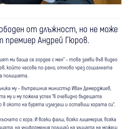
вободен от длъжност, но не може
т премиер Андрей Гюров.
ият ми баща се гордее с мен“ – това заяви във видео
ев, който часове по-рано, отново чрез социалната
а полицията.
алника му – вътрешния министър Иван Демерджиев,
оста му и му пожела успех “в очевидно бъдещата
о в окото на бурята излезеш и оставиш хората си“.
снато с хора. И всеки фалш, всяко лицемерия, всяка
лицата, на униформения полицай на улицата не можеш