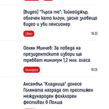
(Видео) "Търся те": Тийнейджър,
облечен като клоун, засне зловещо
видео и уби пенсионер
18:33
Свят
Огнян Минчев: За победа на
президентските избори ще
трябват минимум 1,2 млн. гласа
18:26
България
Ансамбъл “Кладница“ донесе
Голямата награда от престижен
международен фолклорен
фестивал в Полша