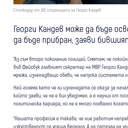
Стопкадър от Фб страницата на Георги Кандев
Георги Кандев може да бъде ос
да бъде прибран, заяви бившия
“Аз съм второ поколение полицай. Смятам, че покойн
във Фейсбук главният секретар на МВР Георги Канд
мрежа, изненадващо обяви, че напуска системата н
Най-голяма като че ли изненадата се оказа за нач
който заяви, че не е бил уведомен, а е научил от п
политическа кариера, но не е много похвално когат
“Нашата професия е такава, че ние работим непрекъ
изкуственост се усеща веднага. А на патрула на у