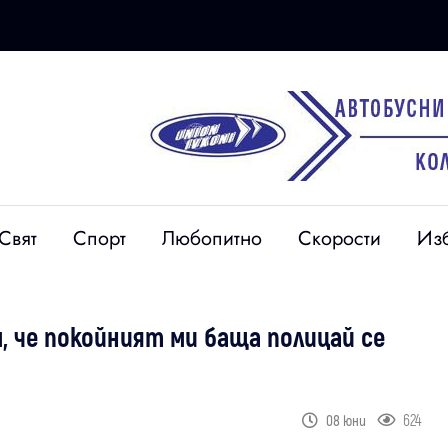
Свят
Спорт
Любопитно
Скорости
Из
, че покойният ми баща полицай се
624
08 юни