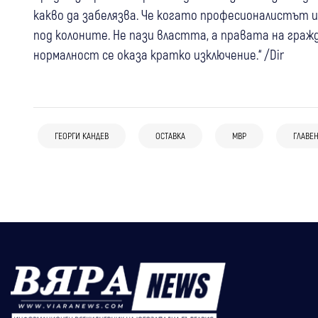
какво да забелязва. Че когато професионалистът и
под колоните. Не пази властта, а правата на граж
нормалност се оказа кратко изключение.“ /Dir
17:00
България
Удар по наркобизнеса в София: Иззеха
14:21
Радомир
фентанил, кокаин, метамфетамин,
ГЕОРГИ КАНДЕВ
ОСТАВКА
МВР
ГЛАВЕН
13:11
Петрич
Радомир
Крими
Радомир с извънредни мерки след
канабис и над 46 000 евро
Спипаха непълнолетна от Петрич с
видеото с насилие между деца
канабис