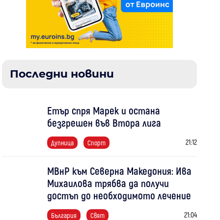
Последни новини
Етър спря Марек и остана
безгрешен във Втора лига
21:12
Дупница
Спорт
МВнР към Северна Македония: Ива
Михаилова трябва да получи
достъп до необходимото лечение
21:04
България
Свят