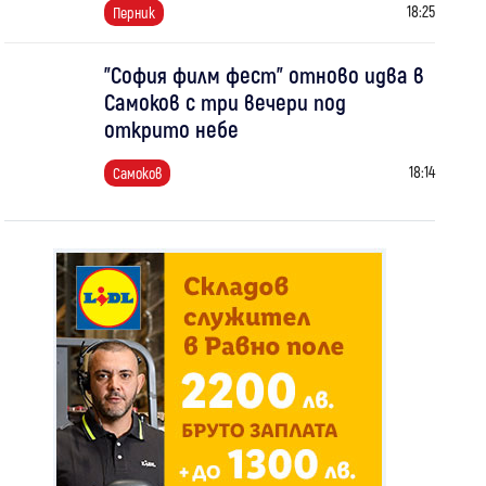
18:25
Перник
"София филм фест" отново идва в
Самоков с три вечери под
открито небе
18:14
Самоков