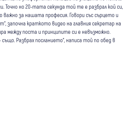
си. Точно но 20-тата секунда той те е разбрал кой си,
го важно за нашата професия. Говори със сърцето и
ат“, започна краткото видео на главния секретар на
бира между поста и принципите си е невъзможно.
– също. Разбрах посланието“, написа той по обед в