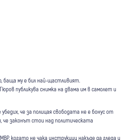
о, баща му е бил най-щастливият.
юров публикува снимка на двама им в самолет и
убедих, че за полицая свободата не е бонус от
я, че законът стои над политическата
МВР, когато не чака инструкции накъде да гледа и