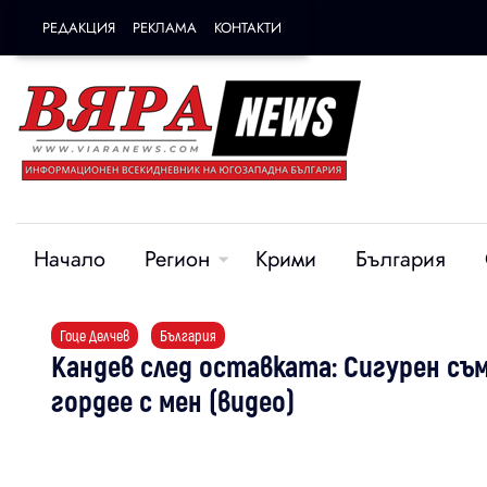
РЕДАКЦИЯ
РЕКЛАМА
КОНТАКТИ
Начало
Регион
Крими
България
Гоце Делчев
България
Кандев след оставката: Сигурен съм
гордее с мен (видео)