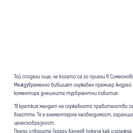
Той сподели още, че когато са го приели в Симеонов
Междувременно бившият служебен премиер Андрей Г
коментира днешните турбулентни събития:
“В краткия мандат на служебното правителство се 
властта. Тя е елементарна необходимост, гаранци
целесъобразност.
Преди изборите Георги Кандев показа как изглежда 