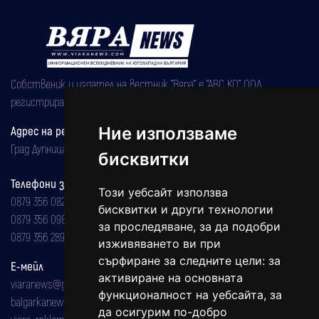
Собственик и издател на вестник "Вяра" е "АВС КО" ООД,
регистрирана на 08.05.2002 година.
Адрес на редакцията
Ние използваме
Град Дупница, ул.''Христо Ботев" 43
бисквитки
Телефони за реклама и абонаменти
Този уебсайт използва
0879 356 082
бисквитки и други технологии
0879 356 098
за проследяване, за да подобри
0879 356 289
изживяването ви при
сърфиране за следните цели:
за
Е-мейл
активиране на основната
viaranews@gmail.com
функционалност на уебсайта
,
за
balgarkanews@gmail.com
да осигурим по-добро
viara_reklama@mail.bg