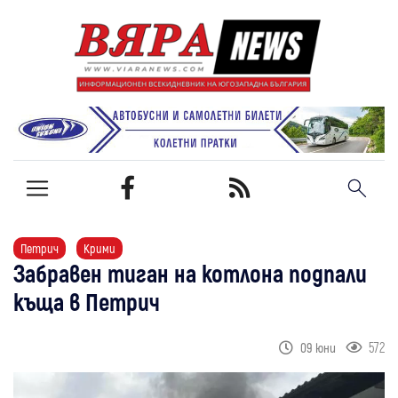
Петрич
Крими
Забравен тиган на котлона подпали
къща в Петрич
572
09 юни