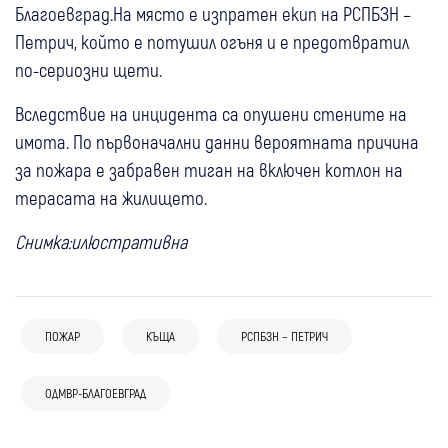
Благоевград.На място е изпратен екип на РСПБЗН –
Петрич, който е потушил огъня и е предотвратил
по-сериозни щети.
Вследствие на инцидента са опушени стените на
имота. По първоначални данни вероятната причина
за пожара е забравен тиган на включен котлон на
терасата на жилището.
Снимка:илюстративна
ПОЖАР
КЪЩА
РСПБЗН – ПЕТРИЧ
18:09
Кюстендил
Невестино
Крими
17:02
България
Пожар край кметството в Еремия:
12:09
Кюстендил
ОДМВР-БЛАГОЕВГРАД
Крими
13:20
Благоевград
Крими
Досъдебно производство за пожара край
Огънят заплашва да навлезе в гора
08:31
България
17 декара стърнища изгоряха край
Пиян и без книжка: 67-годишен пострада
АМ “Тракия“, огънят продължава да тлее
06 авг
България