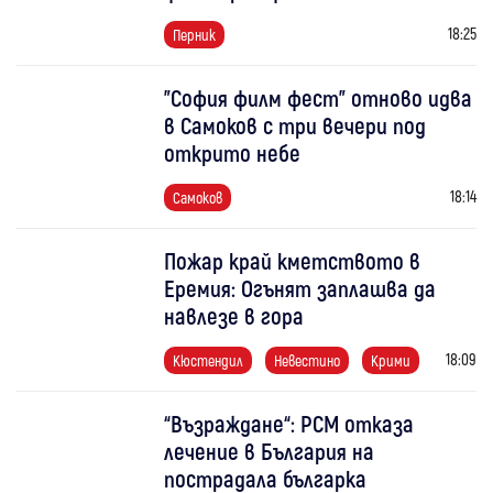
18:25
Перник
"София филм фест" отново идва
в Самоков с три вечери под
открито небе
18:14
Самоков
Пожар край кметството в
Еремия: Огънят заплашва да
навлезе в гора
18:09
Кюстендил
Невестино
Крими
“Възраждане“: РСМ отказа
лечение в България на
пострадала българка