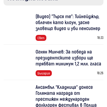
(Видео) "Търся те": Тийнейджър,
облечен като клоун, засне
зловещо видео и уби пенсионер
18:33
Свят
Огнян Минчев: За победа на
президентските избори ще
трябват минимум 1,2 млн. гласа
18:26
България
Ансамбъл “Кладница“ донесе
Голямата награда от
престижен международен
фолклорен фестивал в Полша