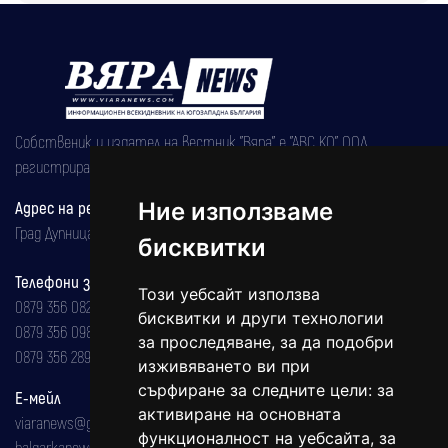
Собственик и издател на вестник "Вяра" е "АВС КО" ООД,
регистрирана на 08.05.2002 година.
Ние използваме
Адрес на редакцията
Град Дупница, ул.''Христо Ботев" 43
бисквитки
Телефони за реклама и абонаменти
Този уебсайт използва
0879 356 082
бисквитки и други технологии
0879 356 098
за проследяване, за да подобри
0879 356 289
изживяването ви при
сърфиране за следните цели:
за
Е-мейл
активиране на основната
viaranews@gmail.com
функционалност на уебсайта
,
за
balgarkanews@gmail.com