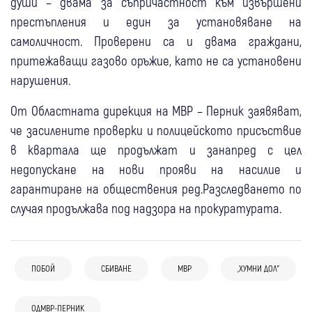
души – двама за съпричастност към извършени
престъпления и един за установяване на
самоличност. Проверени са и двама граждани,
притежаващи газово оръжие, като не са установени
нарушения.
От Областната дирекция на МВР – Перник заявяват,
че засилените проверки и полицейското присъствие
в квартала ще продължат и занапред с цел
недопускане на нови прояви на насилие и
гарантиране на обществения ред.Разследването по
случая продължава под надзора на прокуратурата.
ПОБОЙ
СБИВАНЕ
МВР
„ХУМНИ ДОЛ”
13:05
Невестино
Крими
07 авг
България
12:48
Невестино
Крими
30 катастрофи през юли в Кюстендилско,
ОДМВР-ПЕРНИК