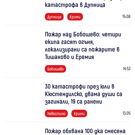
катастрофа в Дупница
15:08
Дупница
Крими
Пожар над Бобошево: четири
екипа гасят огъня,
локализирани са пожарите в
Тишаново и Еремия
14:53
Бобошево
30 катастрофи през юли в
Кюстендилско, двама души са
загинали, 19 са ранени
13:05
Невестино
Крими
Пожар обхвана 100 дка смесена