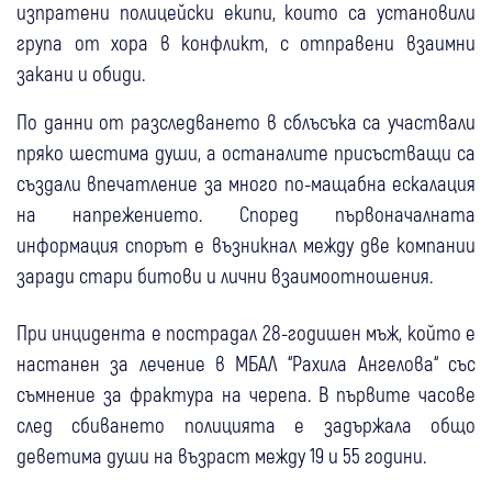
изпратени полицейски екипи, които са установили
група от хора в конфликт, с отправени взаимни
закани и обиди.
По данни от разследването в сблъсъка са участвали
пряко шестима души, а останалите присъстващи са
създали впечатление за много по-мащабна ескалация
на напрежението. Според първоначалната
информация спорът е възникнал между две компании
заради стари битови и лични взаимоотношения.
При инцидента е пострадал 28-годишен мъж, който е
настанен за лечение в МБАЛ “Рахила Ангелова“ със
съмнение за фрактура на черепа. В първите часове
след сбиването полицията е задържала общо
деветима души на възраст между 19 и 55 години.