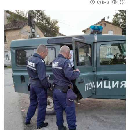
384
09 юни