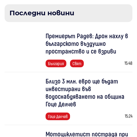
Последни новини
Премиерът Радев: Дрон нахлу в
българското въздушно
пространство и се взриви
15:48
България
Свят
Близо 3 млн. евро ще бъдат
инвестирани във
водоснабдяването на община
Гоце Делчев
15:24
Гоце Делчев
Мотоциклетист пострада при