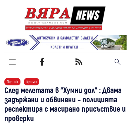
Перник
Крими
След мелетата в “Хумни дол” : Двама
задържани и обвинени – полицията
респектира с масирано присъствие и
проверки