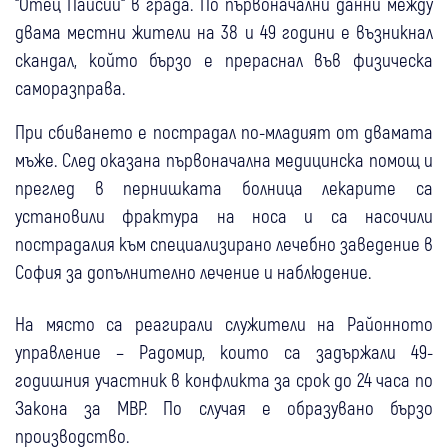
“Отец Паисий“ в града. По първоначални данни между
двама местни жители на 38 и 49 години е възникнал
скандал, който бързо е прераснал във физическа
саморазправа.
При сбиването е пострадал по-младият от двамата
мъже. След оказана първоначална медицинска помощ и
преглед в пернишката болница лекарите са
установили фрактура на носа и са насочили
пострадалия към специализирано лечебно заведение в
София за допълнително лечение и наблюдение.
На място са реагирали служители на Районното
управление – Радомир, които са задържали 49-
годишния участник в конфликта за срок до 24 часа по
Закона за МВР. По случая е образувано бързо
производство.