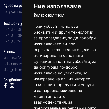
Ние използваме
Адрес на редакцията
Град Дупница, ул.''Христо Ботев" 43
бисквитки
Телефони за реклама и абонаменти
Този уебсайт използва
0879 356 082
бисквитки и други технологии
0879 356 098
за проследяване, за да подобри
0879 356 289
изживяването ви при
сърфиране за следните цели:
за
Е-мейл
активиране на основната
viaranews@gmail.com
функционалност на уебсайта
,
за
balgarkanews@gmail.com
да осигурим по-добро
viara_reklama@mail.bg
изживяване на уебсайта
,
за
измерване на вашия интерес
Следвайте ни:
към нашите продукти и услуги
и за персонализиране на
маркетинговите
взаимодействия
,
за
предоставяне на реклами които