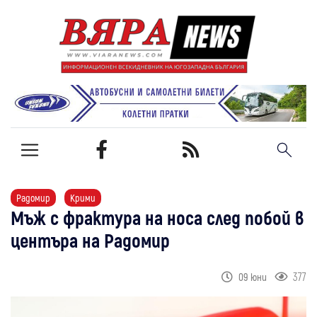
Радомир
Крими
Мъж с фрактура на носа след побой в
центъра на Радомир
377
09 юни