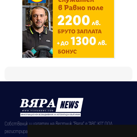
Собственик и издател на вестник "Вяра" е "АВС КО" ООД,
регистрирана на 08.05.2002 година.