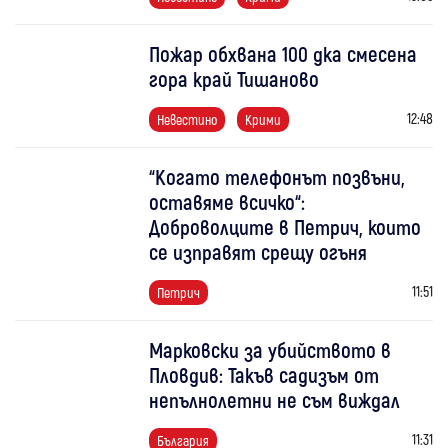
Пожар обхвана 100 дка смесена
гора край Тишаново
12:48
Невестино
Крими
“Когато телефонът позвъни,
оставяме всичко“:
Доброволците в Петрич, които
се изправят срещу огъня
11:51
Петрич
Марковски за убийството в
Пловдив: Такъв садизъм от
непълнолетни не съм виждал
11:31
България