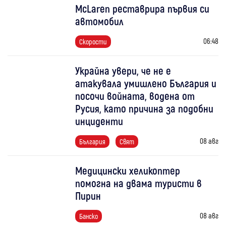
McLaren реставрира първия си
автомобил
06:48
Скорости
Украйна увери, че не е
атакувала умишлено България и
посочи войната, водена от
Русия, като причина за подобни
инциденти
08 авг
България
Свят
Медицински хеликоптер
помогна на двама туристи в
Пирин
08 авг
Банско