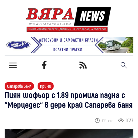
Сапарева баня
Крими
Пиян шофьор с 1.89 промила падна с
“Мерцедес“ в дере край Сапарева баня
1037
09 юни