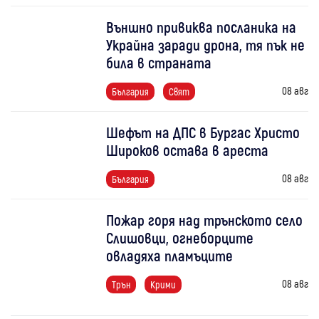
Външно привиква посланика на
Украйна заради дрона, тя пък не
била в страната
08 авг
България
Свят
Шефът на ДПС в Бургас Христо
Широков остава в ареста
08 авг
България
Пожар горя над трънското село
Слишовци, огнеборците
овладяха пламъците
08 авг
Трън
Крими