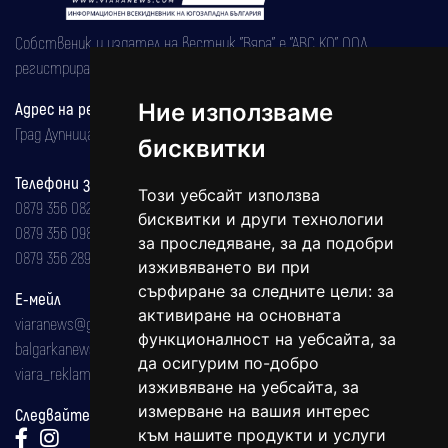
Собственик и издател на вестник "Вяра" е "АВС КО" ООД,
регистрирана на 08.05.2002 година.
Адрес на редакцията
Ние използваме
Град Дупница, ул.''Христо Ботев" 43
бисквитки
Телефони за реклама и абонаменти
Този уебсайт използва
0879 356 082
бисквитки и други технологии
0879 356 098
за проследяване, за да подобри
0879 356 289
изживяването ви при
сърфиране за следните цели:
за
Е-мейл
активиране на основната
viaranews@gmail.com
функционалност на уебсайта
,
за
balgarkanews@gmail.com
да осигурим по-добро
viara_reklama@mail.bg
изживяване на уебсайта
,
за
измерване на вашия интерес
Следвайте ни:
към нашите продукти и услуги