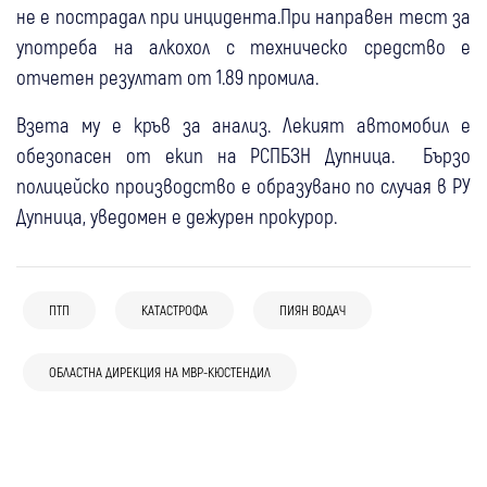
не е пострадал при инцидента.При направен тест за
употреба на алкохол с техническо средство е
отчетен резултат от 1.89 промила.
Взета му е кръв за анализ. Лекият автомобил е
обезопасен от екип на РСПБЗН Дупница. Бързо
полицейско производство е образувано по случая в РУ
Дупница, уведомен е дежурен прокурор.
ПТП
КАТАСТРОФА
ПИЯН ВОДАЧ
08 авг
Бобошево
08 авг
Дупница
Крими
Пожар над Бобошево: четири екипа гасят
Мотоциклетист пострада при
ОБЛАСТНА ДИРЕКЦИЯ НА МВР-КЮСТЕНДИЛ
07 авг
Банско
Крими
огъня, локализирани са пожарите в
катастрофа в Дупница
07 авг
Благоевград
Крими
Мъж и две жени пострадаха при
Тишаново и Еремия
07 авг
Кюстендил
Крими
07 авг
Кюстендил
Крими
Пиян и без книжка: 67-годишен пострада
катастрофа на входа на Банско
17 декара стърнища изгоряха край
Стрелба с въздушна пушка в жилищен
с мотор край Катунци