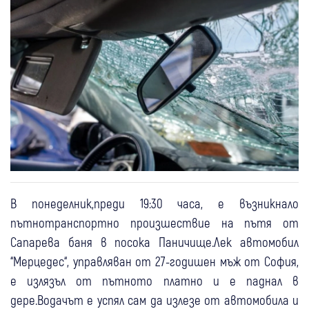
В понеделник,преди 19:30 часа, е възникнало
пътнотранспортно произшествие на пътя от
Сапарева баня в посока Паничище.Лек автомобил
“Мерцедес“, управляван от 27-годишен мъж от София,
е излязъл от пътното платно и е паднал в
дере.Водачът е успял сам да излезе от автомобила и