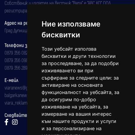
Собственик и издател на вестник "Вяра" е "АВС КО" ООД,
регистрирана на 08.05.2002 година.
Адрес на редакцията
Ние използваме
Град Дупница, ул.''Христо Ботев" 43
бисквитки
Телефони за реклама и абонаменти
Този уебсайт използва
0879 356 082
бисквитки и други технологии
0879 356 098
за проследяване, за да подобри
0879 356 289
изживяването ви при
сърфиране за следните цели:
за
Е-мейл
активиране на основната
viaranews@gmail.com
функционалност на уебсайта
,
за
balgarkanews@gmail.com
да осигурим по-добро
viara_reklama@mail.bg
изживяване на уебсайта
,
за
измерване на вашия интерес
Следвайте ни:
към нашите продукти и услуги
и за персонализиране на