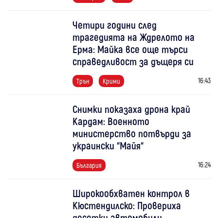
Четири години след
трагедията на Ждрелото на
Ерма: Майка все още търси
справедливост за дъщеря си
16:43
Трън
Крими
Снимки показаха дрона край
Кардам: Военното
министерство потвърди за
украински “Майя“
16:24
България
Широкообхватен контрол в
Кюстендилско: Провериха
десетки автомобили,