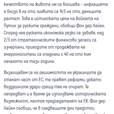
качеството на живота им се влошава – инфлацията
е близо 6 на сто, лихвите са 14,5 на сто, данъците
растат. Това е истинската цена на войната на
Путин за руските граждани, обобщи Фон дер Лайен.
Според нея руската икономика рязко се забавя, над
2/3 от стратегическите финансови запаси са
изчерпани, приходите от продажбата на
енергоносители са спаднали с 40 на сто към
началото на тази година.
Възхищавам се на решимостта на украинците да
станат част от ЕС, те правят реформи, докато
въздушните удари срещу тях не спират. Те
напредват и е време да използваме историческата
възможност, настоя председателят на ЕК. Фон дер
Лайен съобщи, че в следващите дни предстои