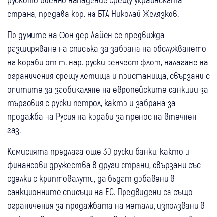
страна, предава кор. на БТА Николай Желязков.
По думите на Фон дер Лайен се предвижда
разширяване на списъка за забрана на обслужването
на кораби от т. нар. руски сенчест флот, налагане на
ограничения срещу летища и пристанища, свързани с
опитите за заобикаляне на европейските санкции за
търговия с руски петрол, както и забрана за
продажба на Русия на кораби за пренос на втечнен
газ.
Комисията предлага още 30 руски банки, както и
финансови дружества в други страни, свързани със
сделки с криптовалути, да бъдат добавени в
санкционните списъци на ЕС. Предвидени са също
ограничения за продажбата на метали, използвани в