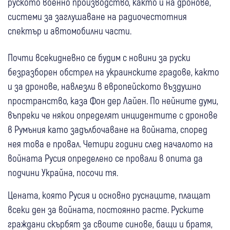
руското военно производство, както и на дронове,
системи за заглушаване на радиочестотния
спектър и автомобилни части.
Почти всекидневно се будим с новини за руски
безразборен обстрел на украинските градове, както
и за дронове, навлезли в европейското въздушно
пространство, каза Фон дер Лайен. По нейните думи,
въпреки че някои определят инцидентите с дронове
в Румъния като задълбочаване на войната, според
нея това е провал. Четири години след началото на
войната Русия определено се провали в опита да
подчини Украйна, посочи тя.
Цената, която Русия и основно руснаците, плащат
всеки ден за войната, постоянно расте. Руските
граждани скърбят за своите синове, бащи и братя,