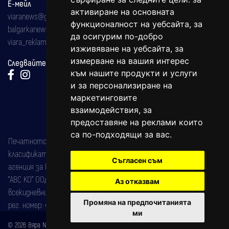
Е-мейл
активиране на основната
viaranews@gmail.com
функционалност на уебсайта
,
за
balgarkanews@gmail.com
да осигурим по-добро
viara_reklama@mail.bg
изживяване на уебсайта
,
за
измерване на вашия интерес
Следвайте ни:
към нашите продукти и услуги
и за персонализиране на
маркетинговите
взаимодействия
,
за
предоставяне на реклами които
са по-подходящи за вас
.
Печатното издание на вестника е регистрирано в националния
класификатор на печатните издания (Българска национална
Съгласен съм
агенция за ISSN) под номер: ISSN 1312-4722.
"АВС КО" ООД е притежател на марката: Вяра информационен
Аз отказвам
всекидневник на югозападна България, със свидетелство за марка
Промяна на предпочитанията
рег. номер: 47857/11.05.2004 година.
ми
© 2026 Вяра News Всички права запазени!