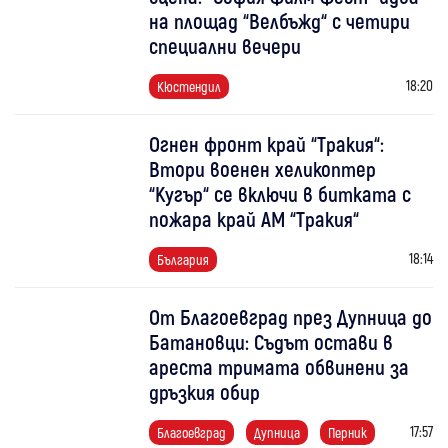
на площад “Велбъжд“ с четири
специални вечери
18:20
Кюстендил
Огнен фронт край “Тракия“:
Втори военен хеликоптер
“Кугър“ се включи в битката с
пожара край АМ “Тракия“
18:14
България
От Благоевград през Дупница до
Батановци: Съдът остави в
ареста тримата обвинени за
дръзкия обир
17:57
Благоевград
Дупница
Перник