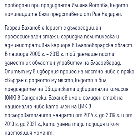
проведени при президента Илияна Йотова, където
номинациите бяха представени от Рая Назарян.
Георги Баханов е юрист с дългогодишен
професионален стаж и сериозна политическа и
административна кариера в Благоевградска област.
В периода 2009 г. – 2013 г. той заемаше поста
заместник областен управител на Благоевград.
Опитът му в изборния процес на местно ниво е пряко
свързан с родното му място, където е бил
председател на Общинската избирателна комисия
(ОИК) в Сандански. Баханов има и солиден стаж на
национално ниво като член на ЦИК в
последователните мандати от 2014 г. до 2019 г. и от
2019 г. до 2021 г., като заема тази позиция и към
настоящия момент.