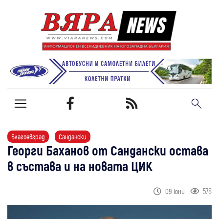
Благоевград
Сандански
Георги Баханов от Сандански остава
в състава и на новата ЦИК
578
09 юни