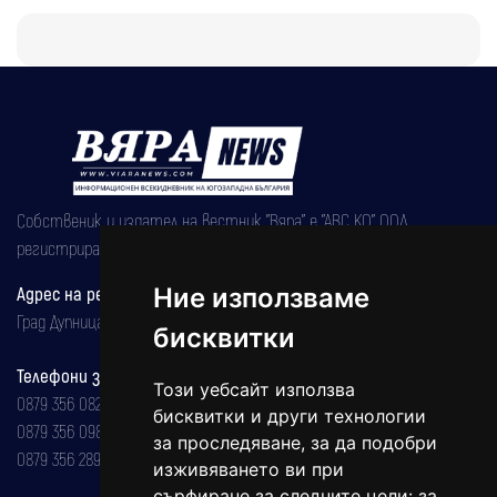
Собственик и издател на вестник "Вяра" е "АВС КО" ООД,
регистрирана на 08.05.2002 година.
Адрес на редакцията
Ние използваме
Град Дупница, ул.''Христо Ботев" 43
бисквитки
Телефони за реклама и абонаменти
Този уебсайт използва
0879 356 082
бисквитки и други технологии
0879 356 098
за проследяване, за да подобри
0879 356 289
изживяването ви при
сърфиране за следните цели:
за