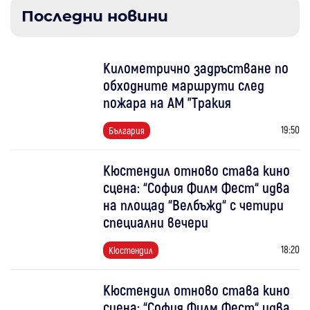
Последни новини
Километрично задръстване по
обходните маршрути след
пожара на АМ "Тракия
19:50
България
Кюстендил отново става кино
сцена: “София Филм Фест“ идва
на площад “Велбъжд“ с четири
специални вечери
18:20
Кюстендил
Кюстендил отново става кино
сцена: “София Филм Фест“ идва