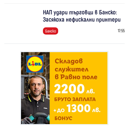
НАП удари търговци в Банско:
Засякоха нефискални принтери
17:55
Банско