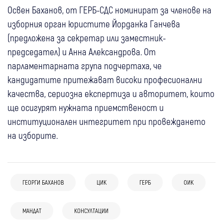
Освен Баханов, от ГЕРБ-СДС номинират за членове на
изборния орган юристите Йорданка Ганчева
(предложена за секретар или заместник-
председател) и Анна Александрова. От
парламентарната група подчертаха, че
кандидатите притежават високи професионални
качества, сериозна експертиза и авторитет, които
ще осигурят нужната приемственост и
институционален интегритет при провеждането
на изборите.
13:09
Дупница
Кюстендил
Крими
04 авг
България
Резултатът от голямата предизборна
ГЕОРГИ БАХАНОВ
ЦИК
ГЕРБ
ОИК
ГЕРБ отговори на обвиненията за
пушилка: Под 10% от задържаните за
“Божков“: Не приемаме внушения,
купуване на гласове стигнаха до
МАНДАТ
КОНСУЛТАЦИИ
03 авг
България
публикуван е процесуален документ, не
обвинения
30 юли
Благоевград