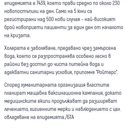
епидемията е 7439, което прави средно по около 230
новопостъпили на ден. Само на 5 юни са
регистрирани над 500 нови случая – най-високият
брой новоприети пациенти за един ден от началото
на кризата.
Холерата е заболяване, предавано чрез замърсена
вода, което се разпространява особено лесно в
райони без достъп до чиста питейна вода и
адекватни санитарни условия, припомня “Ройтерс”.
Според хуманитарната организация властите
планират мащабна ваксинационна кампания, докато
медицинските екипи продължават да разширяват
лечението, хигиенните мерки и наблюдението с цел
овладяване на епидемията./БТА