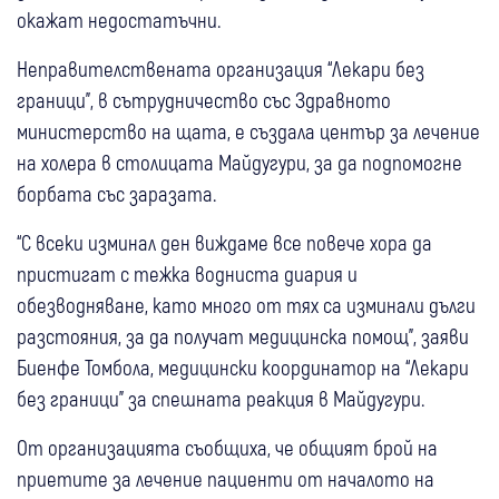
окажат недостатъчни.
Неправителствената организация “Лекари без
граници”, в сътрудничество със Здравното
министерство на щата, е създала център за лечение
на холера в столицата Майдугури, за да подпомогне
борбата със заразата.
“С всеки изминал ден виждаме все повече хора да
пристигат с тежка водниста диария и
обезводняване, като много от тях са изминали дълги
разстояния, за да получат медицинска помощ”, заяви
Биенфе Томбола, медицински координатор на “Лекари
без граници” за спешната реакция в Майдугури.
От организацията съобщиха, че общият брой на
приетите за лечение пациенти от началото на