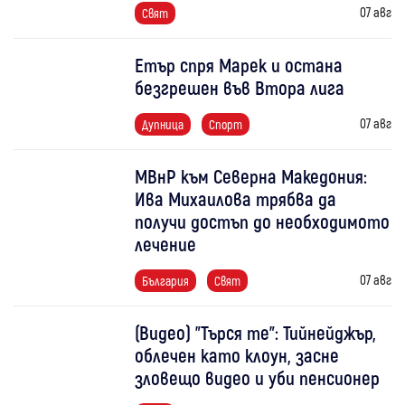
07 авг
Свят
Етър спря Марек и остана
безгрешен във Втора лига
07 авг
Дупница
Спорт
МВнР към Северна Македония:
Ива Михаилова трябва да
получи достъп до необходимото
лечение
07 авг
България
Свят
(Видео) "Търся те": Тийнейджър,
облечен като клоун, засне
зловещо видео и уби пенсионер