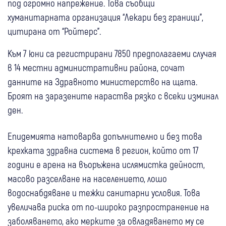
под огромно напрежение. Това съобщи
хуманитарната организация “Лекари без граници”,
цитирана от “Ройтерс”.
Към 7 юни са регистрирани 7850 предполагаеми случая
в 14 местни административни района, сочат
данните на Здравното министерство на щата.
Броят на заразените нараства рязко с всеки изминал
ден.
Епидемията натоварва допълнително и без това
крехката здравна система в регион, който от 17
години е арена на въоръжена ислямистка дейност,
масово разселване на населението, лошо
водоснабдяване и тежки санитарни условия. Това
увеличава риска от по-широко разпространение на
заболяването, ако мерките за овладяването му се