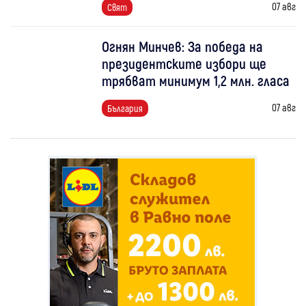
07 авг
Свят
Огнян Минчев: За победа на
президентските избори ще
трябват минимум 1,2 млн. гласа
07 авг
България