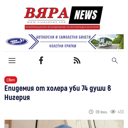
Свят
Епидемия от холера уби 74 души в
Нигерия
430
09 юни