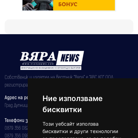
Собственик и издател на вестник "Вяра" е "АВС КО" ООД,
регистрирана на 08.05.2002 година.
Адрес на редакцията
Ние използваме
Град Дупница, ул.''Христо Ботев" 43
бисквитки
Телефони за реклама и абонаменти
Този уебсайт използва
0879 356 082
бисквитки и други технологии
0879 356 098