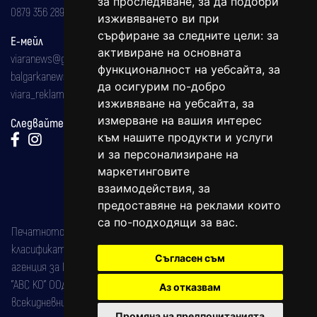
за проследяване, за да подобри
0879 356 289
изживяването ви при
сърфиране за следните цели:
за
Е-мейл
активиране на основната
viaranews@gmail.com
функционалност на уебсайта
,
за
balgarkanews@gmail.com
да осигурим по-добро
viara_reklama@mail.bg
изживяване на уебсайта
,
за
измерване на вашия интерес
Следвайте ни:
към нашите продукти и услуги
и за персонализиране на
маркетинговите
взаимодействия
,
за
предоставяне на реклами които
са по-подходящи за вас
.
Печатното издание на вестника е регистрирано в националния
класификатор на печатните издания (Българска национална
Съгласен съм
агенция за ISSN) под номер: ISSN 1312-4722.
"АВС КО" ООД е притежател на марката: Вяра информационен
Аз отказвам
всекидневник на югозападна България, със свидетелство за марка
Промяна на предпочитанията