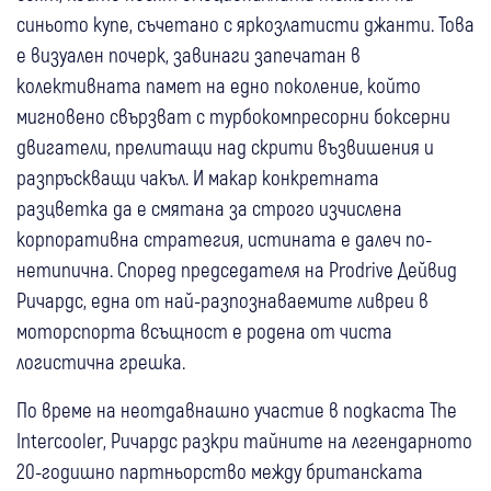
синьото купе, съчетано с яркозлатисти джанти. Това
е визуален почерк, завинаги запечатан в
колективната памет на едно поколение, който
мигновено свързват с турбокомпресорни боксерни
двигатели, прелитащи над скрити възвишения и
разпръскващи чакъл. И макар конкретната
разцветка да е смятана за строго изчислена
корпоративна стратегия, истината е далеч по-
нетипична. Според председателя на Prodrive Дейвид
Ричардс, една от най-разпознаваемите ливреи в
моторспорта всъщност е родена от чиста
логистична грешка.
По време на неотдавнашно участие в подкаста The
Intercooler, Ричардс разкри тайните на легендарното
20-годишно партньорство между британската