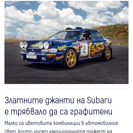
Златните джанти на Subaru
е трябвало да са графитени
Малко са цветовите комбинации в автомобилния
свят, които носят емоционалната тежест на