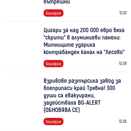
вътрешни
12:32
България
Цигари за над 200 000 евро бяха
“скрити“ в алуминиеви панели:
Митниците удариха
контрабанден канал на “Лесово“
12:28
България
Взривове разтърсиха завод за
боеприпаси край Трявна! 300
души са евакуирани,
задействаха BG-ALERT
(ОБНОВЯВА СЕ)
12:26
България