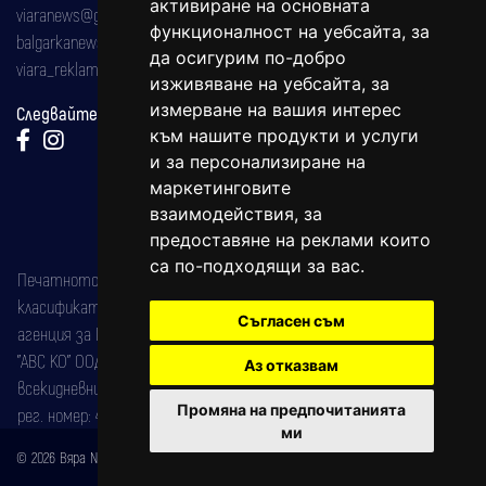
активиране на основната
viaranews@gmail.com
функционалност на уебсайта
,
за
balgarkanews@gmail.com
да осигурим по-добро
viara_reklama@mail.bg
изживяване на уебсайта
,
за
измерване на вашия интерес
Следвайте ни:
към нашите продукти и услуги
и за персонализиране на
маркетинговите
взаимодействия
,
за
предоставяне на реклами които
са по-подходящи за вас
.
Печатното издание на вестника е регистрирано в националния
класификатор на печатните издания (Българска национална
Съгласен съм
агенция за ISSN) под номер: ISSN 1312-4722.
"АВС КО" ООД е притежател на марката: Вяра информационен
Аз отказвам
всекидневник на югозападна България, със свидетелство за марка
Промяна на предпочитанията
рег. номер: 47857/11.05.2004 година.
ми
© 2026 Вяра News Всички права запазени!
Created by
DREAMmedia Creative Studio