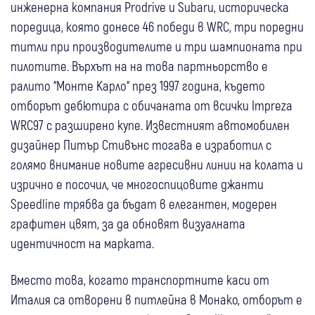
инженерна компания Prodrive и Subaru, историческа
поредица, която донесе 46 победи в WRC, три поредни
титли при производителите и три шампионата при
пилотите. Върхът на на това партньорство е
ралито “Монте Карло“ през 1997 година, където
отборът дебютира с обичаната от всички Impreza
WRC97 с разширено купе. Известният автомобилен
дизайнер Питър Стивънс тогава е изработил с
голямо внимание новите агресивни линии на колата и
изрично е посочил, че многоспицовите джанти
Speedline трябва да бъдат в елегантен, модерен
графитен цвят, за да обновят визуалната
идентичност на марката.
Вместо това, когато транспортните каси от
Италия са отворени в питлейна в Монако, отборът е