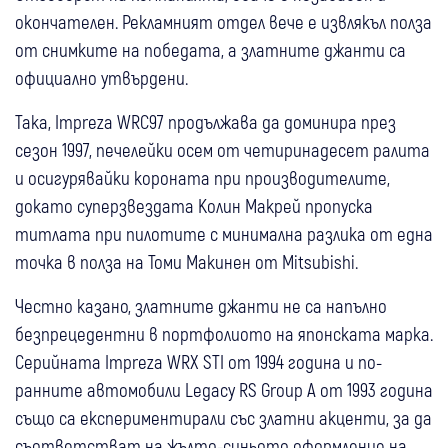
окончателен. Рекламният отдел вече е извлякъл полза
от снимките на победата, а златните джанти са
официално утвърдени.
Така, Impreza WRC97 продължава да доминира през
сезон 1997, печелейки осем от четиринадесет ралита
и осигурявайки короната при производителите,
докато суперзвездата Колин Макрей пропуска
титлата при пилотите с минимална разлика от една
точка в полза на Томи Макинен от Mitsubishi.
Честно казано, златните джанти не са напълно
безпрецедентни в портфолиото на японската марка.
Серийната Impreza WRX STI от 1994 година и по-
ранните автомобили Legacy RS Group A от 1993 година
също са експериментирали със златни акценти, за да
съответстват на жълто-синьото оформление на