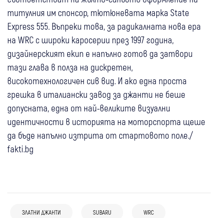
титулния им спонсор, тютюневата марка State
Express 555. Въпреки това, за радикалната нова ера
на WRC с широки каросерии през 1997 година,
дизайнерският екип е напълно готов да затвори
тази глава в полза на дискретен,
високотехнологичен сив вид. И ако една проста
грешка в италиански завод за джанти не беше
допусната, една от най-великите визуални
идентичности в историята на моторспорта щеше
да бъде напълно изтрита от стартовото поле./
fakti.bg
ЗЛАТНИ ДЖАНТИ
SUBARU
WRC