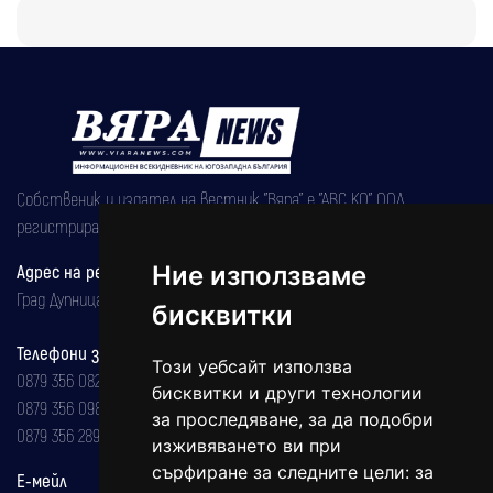
Собственик и издател на вестник "Вяра" е "АВС КО" ООД,
регистрирана на 08.05.2002 година.
Ние използваме
Адрес на редакцията
Град Дупница, ул.''Христо Ботев" 43
бисквитки
Телефони за реклама и абонаменти
Този уебсайт използва
0879 356 082
бисквитки и други технологии
0879 356 098
за проследяване, за да подобри
0879 356 289
изживяването ви при
сърфиране за следните цели:
за
Е-мейл