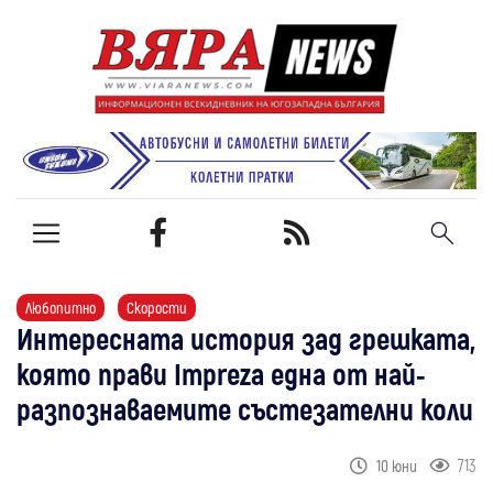
Любопитно
Скорости
Интересната история зад грешката,
която прави Impreza една от най-
разпознаваемите състезателни коли
713
10 юни