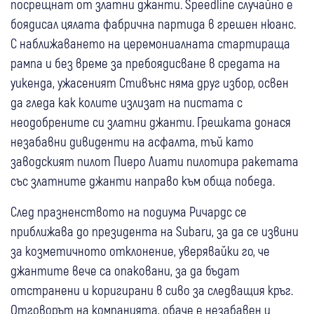
посрещнат от златни джанти. Speedline случайно е
боядисал цялата фабрична партида в грешен нюанс.
С наближаването на церемониалната стартираща
рампа и без време за пребоядисване в средата на
уикенда, ужасеният Стивънс няма друг избор, освен
да гледа как колите излизат на пистата с
неодобрените си златни джанти. Грешката донася
незабавни дивиденти на асфалта, тъй като
заводският пилот Пиеро Лиати пилотира ракетата
със златните джанти направо към обща победа.
След празненството на подиума Ричардс се
приближава до президента на Subaru, за да се извини
за козметичното отклонение, уверявайки го, че
джантите вече са опаковани, за да бъдат
отстранени и коригирани в сиво за следващия кръг.
Отговорът на компанията, обаче е незабавен и