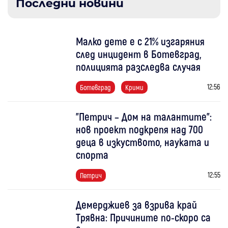
Последни новини
Малко дете е с 21% изгаряния
след инцидент в Ботевград,
полицията разследва случая
12:56
Ботевград
Крими
"Петрич – Дом на талантите":
нов проект подкрепя над 700
деца в изкуството, науката и
спорта
12:55
Петрич
Демерджиев за взрива край
Трявна: Причините по-скоро са