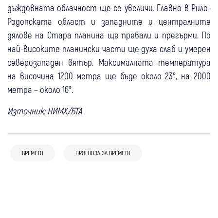
дъждовната облачност ще се увеличи. Главно в Рило-
Родопската област и западните и централните
дялове на Стара планина ще превали и прегърми. По
най-високите планински части ще духа слаб и умерен
северозападен вятър. Максималната температура
на височина 1200 метра ще бъде около 23°, на 2000
метра – около 16°.
Източник: НИМХ/БТА
07 авг
България
07:59
България
06 авг
Благоевград
Кюстендил
България
Жегата не отстъпва! До 40 градуса
Жега до 38° и оранжев код за почти цяла
ВРЕМЕТО
ПРОГНОЗА ЗА ВРЕМЕТО
Опасни горещини: Оранжев код за
удрят Благоевград и Кюстендил, обявен е
България днес
05 авг
България
06 авг
България
областите Кюстендил, Благоевград и
оранжев код
04 авг
България
Жълт код за опасно високи температури
Внимание: Жълт код за горещини в почти
още шест области
Жълт код за опасни горещини в по-
в областите Кюстендил и Благоевград,
цяла България
голямата част от страната във
температурите скачат до 38 градуса
вторник