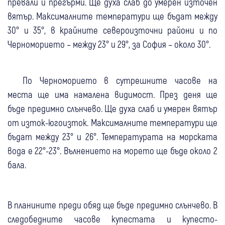
превали и прегърми. Ще духа слаб до умерен източен
вятър. Максималните температури ще бъдат между
30° и 35°, в крайните североизточни райони и по
Черноморието – между 23° и 29°, за София – около 30°.
По Черноморието в сутрешните часове на
места ще има намалена видимост. През деня ще
бъде предимно слънчево. Ще духа слаб и умерен вятър
от изток-югоизток. Максималните температури ще
бъдат между 23° и 26°. Температурата на морската
вода е 22°-23°. Вълнението на морето ще бъде около 2
бала.
В планините преди обяд ще бъде предимно слънчево. В
следобедните часове купестата и купесто-