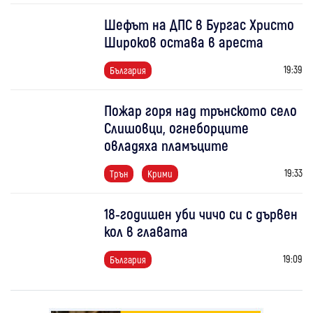
Шефът на ДПС в Бургас Христо
Широков остава в ареста
19:39
България
Пожар горя над трънското село
Слишовци, огнеборците
овладяха пламъците
19:33
Трън
Крими
18-годишен уби чичо си с дървен
кол в главата
19:09
България