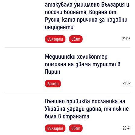
атакувала умишлено България и
посочи войната, водена от
Русия, като причина за подобни
инциденти
21:06
България
Свят
Медицински хеликоптер
помогна на двама туристи в
Пирин
21:02
Банско
Външно привиква посланика на
Украйна заради дрона, тя пък не
била в страната
20:41
България
Свят