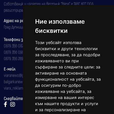
Собственик и издател на вестник "Вяра" е "АВС КО" ООД,
регистрирана на 08.05.2002 година.
Адрес на редакцията
Ние използваме
Град Дупница, ул.''Христо Ботев" 43
бисквитки
Телефони за реклама и абонаменти
Този уебсайт използва
0879 356 082
бисквитки и други технологии
0879 356 098
за проследяване, за да подобри
0879 356 289
изживяването ви при
сърфиране за следните цели:
за
Е-мейл
активиране на основната
viaranews@gmail.com
функционалност на уебсайта
,
за
balgarkanews@gmail.com
да осигурим по-добро
viara_reklama@mail.bg
изживяване на уебсайта
,
за
измерване на вашия интерес
Следвайте ни:
към нашите продукти и услуги
и за персонализиране на