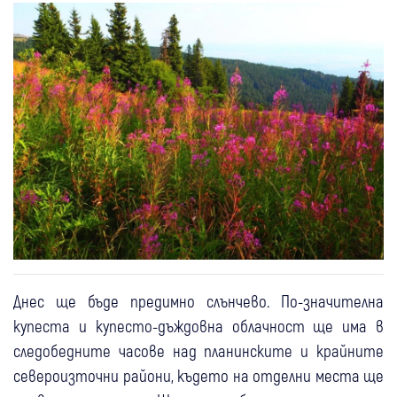
Днес ще бъде предимно слънчево. По-значителна
купеста и купесто-дъждовна облачност ще има в
следобедните часове над планинските и крайните
североизточни райони, където на отделни места ще