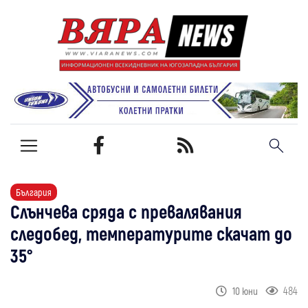
България
Слънчева сряда с превалявания
следобед, температурите скачат до
35°
484
10 юни