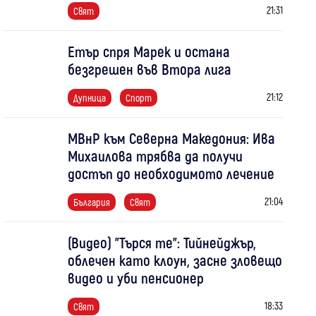
21:31
Свят
Етър спря Марек и остана
безгрешен във Втора лига
21:12
Дупница
Спорт
МВнР към Северна Македония: Ива
Михаилова трябва да получи
достъп до необходимото лечение
21:04
България
Свят
(Видео) "Търся те": Тийнейджър,
облечен като клоун, засне зловещо
видео и уби пенсионер
18:33
Свят