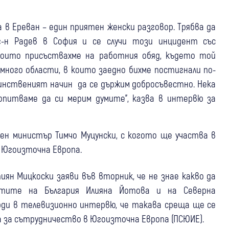
в Ереван – един приятен женски разговор. Трябва да
г-н Радев в София и се случи този инцидент със
 които присъствахме на работния обяд, където той
ного области, в които заедно бихме постигнали по-
 единственият начин да се държим добросъвестно. Нека
 опитваме да си мерим думите", казва в интервю за
шен министър Тимчо Муцунски, с когото ще участва в
 Югоизточна Европа.
ян Мицкоски заяви във вторник, че не знае какво да
тите на България Илияна Йотова и на Северна
рди в телевизионно интервю, че такава среща ще се
а за сътрудничество в Югоизточна Европа (ПСЮИЕ).