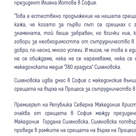
президент Илияна Йотова в София.
"Това е естествено продължение на нашата среща 
кажа, че когато за първи път се срещнах с 
знамената, той беше забравен, но всички ние,
говори за необходимостта от сътрудничество в м
добро, по-лесно, много успехи. И мисля, че това е
не се обиждаме, нека не се нараняваме, нека се
македонската медия “360 градуса“ Силяновска.
Силяновска идва днес в София с македонския вън
срещата на върха на Процеса за сътрудничество в
Премиерът на Република Северна Македония Христи
очаква от срещата в София между президен
Македония Гордана Силяновска. Силяновска потвъ
проведе в рамките на срещата на върха на Процес