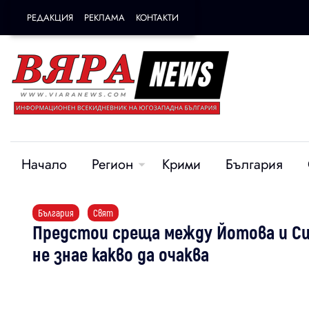
РЕДАКЦИЯ
РЕКЛАМА
КОНТАКТИ
Начало
Регион
Крими
България
България
Свят
Предстои среща между Йотова и Сил
не знае какво да очаква