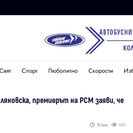
Свят
Спорт
Любопитно
Скорости
Из
яновска, премиерът на РСМ заяви, че
434
10 юни