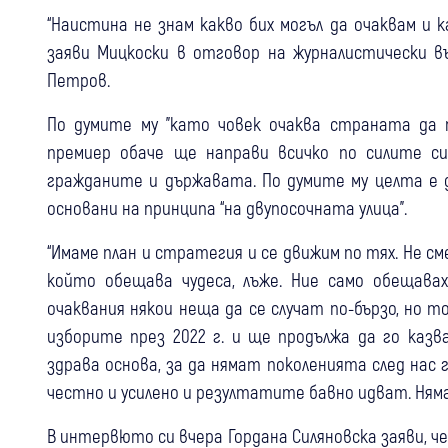
“Наистина не знам какво бих могъл да очаквам и 
заяви Мицкоски в отговор на журналистически в
Петров.
По думите му "като човек очаква страната да 
премиер обаче ще направи всичко по силите 
гражданите и държавата. По думите му целта е д
основани на принципа “на двупосочната улица”.
“Имаме план и стратегия и се движим по тях. Не см
който обещава чудеса, лъже. Ние само обещава
очаквания някои неща да се случат по-бързо, но т
изборите през 2022 г. и ще продължа да го ка
здрава основа, за да нямат поколенията след нас
честно и усилено и резултатите бавно идват. Няма
В интервюто си вчера Гордана Силяновска заяви, ч