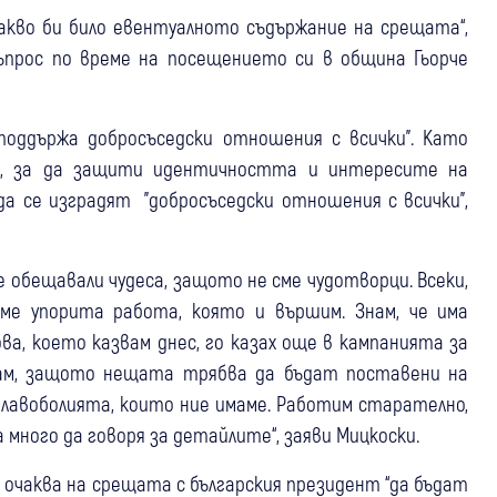
какво би било евентуалното съдържание на срещата“,
ъпрос по време на посещението си в община Гьорче
поддържа добросъседски отношения с всички". Като
си, за да защити идентичността и интересите на
а се изградят "добросъседски отношения с всички",
е обещавали чудеса, защото не сме чудотворци. Всеки,
хме упорита работа, която и вършим. Знам, че има
ова, което казвам днес, го казах още в кампанията за
звам, защото нещата трябва да бъдат поставени на
 главоболията, които ние имаме. Работим старателно,
 много да говоря за детайлите“, заяви Мицкоски.
е очаква на срещата с българския президент “да бъдат