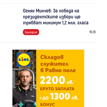
Огнян Минчев: За победа на
президентските избори ще
трябват минимум 1,2 млн. гласа
18:26
България