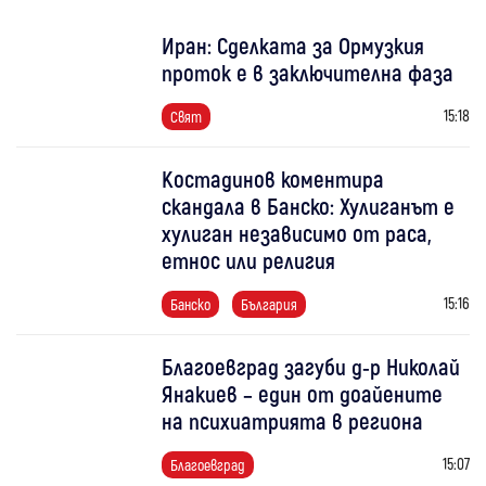
Иран: Сделката за Ормузкия
проток е в заключителна фаза
15:18
Свят
Костадинов коментира
скандала в Банско: Хулиганът е
хулиган независимо от раса,
етнос или религия
15:16
Банско
България
Благоевград загуби д-р Николай
Янакиев – един от доайените
на психиатрията в региона
15:07
Благоевград