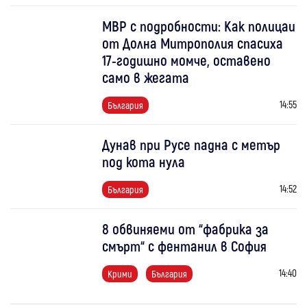
МВР с подробности: Как полицаи
от Долна Митрополия спасиха
17-годишно момче, оставено
само в жегата
14:55
България
Дунав при Русе падна с метър
под кота нула
14:52
България
8 обвиняеми от “фабрика за
смърт“ с фентанил в София
14:40
Крими
България