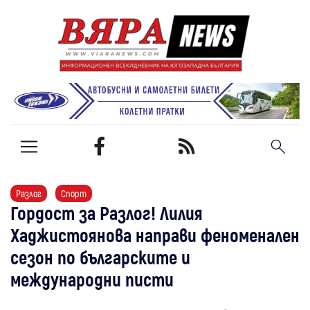
Разлог
Спорт
Гордост за Разлог! Лилия
Хаджистоянова направи феноменален
сезон по българските и
международни писти