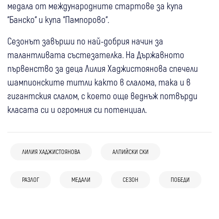
медала от международните стартове за купа
“Банско“ и купа “Пампорово“.
Сезонът завърши по най-добрия начин за
талантливата състезателка. На Държавното
първенство за деца Лилия Хаджистоянова спечели
шампионските титли както в слалома, така и в
гигантския слалом, с което още веднъж потвърди
класата си и огромния си потенциал.
04 авг
Благоевград
Гоце Делчев
Петрич
Чудотворната Хавайска икона на Света
Богородица идва в Неврокопска епархия:
ЛИЛИЯ ХАДЖИСТОЯНОВА
АЛПИЙСКИ СКИ
04 авг
Разлог
Вярващи от Гоце Делчев, Разлог, Петрич,
30 юли
Разлог
България
Разлог хвърля въдиците: Деца ще мерят
Сандански и Благоевград ще се поклонят
30 юли
Разлог
РАЗЛОГ
МЕДАЛИ
СЕЗОН
ПОБЕДИ
Майката на малката Анастасия: Искам
сили в риболовно приключение край
пред светинята
28 юли
Разлог
Разлог свежда глава пред героите: На
искрено да благодаря на всички хора,
Саровица
Долно Драглище отбелязва празника на
Предела почитат 123 години от
които оказаха своята подкрепа
28 юли
Разлог