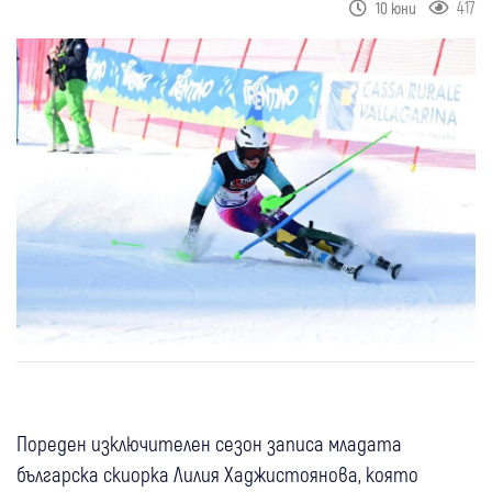
417
10 юни
Пореден изключителен сезон записа младата
българска скиорка Лилия Хаджистоянова, която