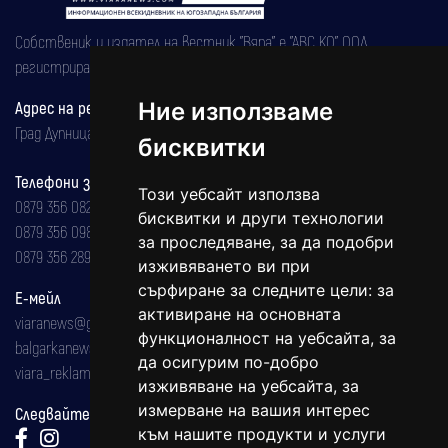
Собственик и издател на вестник "Вяра" е "АВС КО" ООД,
регистрирана на 08.05.2002 година.
Ние използваме
Адрес на редакцията
Град Дупница, ул.''Христо Ботев" 43
бисквитки
Телефони за реклама и абонаменти
Този уебсайт използва
0879 356 082
бисквитки и други технологии
0879 356 098
за проследяване, за да подобри
0879 356 289
изживяването ви при
сърфиране за следните цели:
за
Е-мейл
активиране на основната
viaranews@gmail.com
функционалност на уебсайта
,
за
balgarkanews@gmail.com
да осигурим по-добро
viara_reklama@mail.bg
изживяване на уебсайта
,
за
измерване на вашия интерес
Следвайте ни:
към нашите продукти и услуги