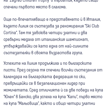
спечели първото място в слалома.
Още по-впечатляващо е представянето ѝ в Италия,
където Лилия се състезава за реномирания “Ski Club
Cortina“. Там тя завоюва четири златни и два
сребърни медала от италианския шампионат,
утвърждавайки се като една от най-силните
състезателки в своята възрастова група.
Успехите на Лилия продължиха и по българските
писти. През сезона тя спечели всички състезания от
календара на Българската федерация по ски,
превръщайки се в безапелационен лидер при
момичетата. Сред отличията ѝ са две победи на купа
“Юлен“ в Банско, два успеха на купа “Капи“, първо място
на купа “Мальовица“, както и общо четири златни