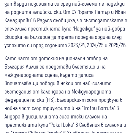
затвърди позицията си сред най-големите надежди
на родните алпийски ски. От СУ “Братя Петър и Иван
Каназиреви“ в Разлог съобщиха, че състезателката е
спечелила престижната купа “Надежди“ за най-добра
скиорка на България за трета поредна година след
успехите си през сезоните 2023/24, 2024/25 и 2025/26.
Като част от детския национален отбор на
България Лилия се представи блестящо и на
международната сцена, където записа
впечатляващи победи в някои от най-силните
състезания от календара на Международната
федерация по ски (FIS). Българският химн прозвуча в
нейна чест след триумфите ѝ на “Trofeu Borrufa“ в
Андора в дисциплината гигантски слалом, на
престижната купа “Pokal Loka“ в Словения в слалома и
на “Zagreb Children Trophy“ в Хърватия, където също