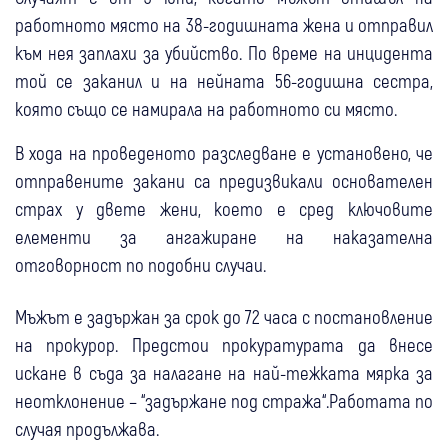
работното място на 38-годишната жена и отправил
към нея заплахи за убийство. По време на инцидента
той се заканил и на нейната 56-годишна сестра,
която също се намирала на работното си място.
В хода на проведеното разследване е установено, че
отправените закани са предизвикали основателен
страх у двете жени, което е сред ключовите
елементи за ангажиране на наказателна
отговорност по подобни случаи.
Мъжът е задържан за срок до 72 часа с постановление
на прокурор. Предстои прокуратурата да внесе
искане в съда за налагане на най-тежката мярка за
неотклонение – “задържане под стража“.Работата по
случая продължава.
30 юли
Благоевград
Перник
Крими