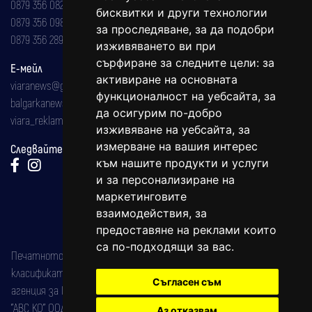
0879 356 082
бисквитки и други технологии
0879 356 098
за проследяване, за да подобри
0879 356 289
изживяването ви при
сърфиране за следните цели:
за
Е-мейл
активиране на основната
viaranews@gmail.com
функционалност на уебсайта
,
за
balgarkanews@gmail.com
да осигурим по-добро
viara_reklama@mail.bg
изживяване на уебсайта
,
за
измерване на вашия интерес
Следвайте ни:
към нашите продукти и услуги
и за персонализиране на
маркетинговите
взаимодействия
,
за
предоставяне на реклами които
са по-подходящи за вас
.
Печатното издание на вестника е регистрирано в националния
класификатор на печатните издания (Българска национална
Съгласен съм
агенция за ISSN) под номер: ISSN 1312-4722.
"АВС КО" ООД е притежател на марката: Вяра информационен
Аз отказвам