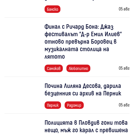
05 авг
Банско
Финал с Ричард Бона: Джаз
фестивалът “Д-р Емил Илиев“
отново превърна Боровец в
музикалната столица на
лятото
05 авг
Самоков
Любопитно
Почина Лиляна Десова, дарила
безценния си архив на Перник
05 авг
Перник
Радомир
Полицията в Пловдив гони това
нещо, мъж го карал с превишена