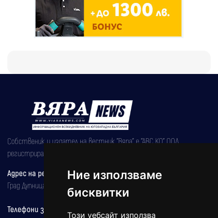
Собственик и издател на вестник "Вяра" е "АВС КО" ООД,
регистрирана на 08.05.2002 година.
Адрес на редакцията
Ние използваме
Град Дупница, ул.''Христо Ботев" 43
бисквитки
Телефони за реклама и абонаменти
Този уебсайт използва