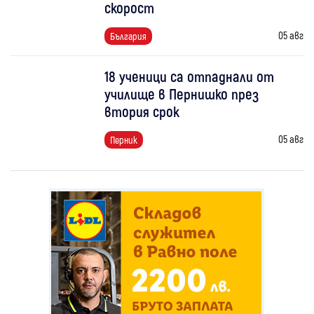
скорост
05 авг
България
18 ученици са отпаднали от
училище в Пернишко през
втория срок
05 авг
Перник