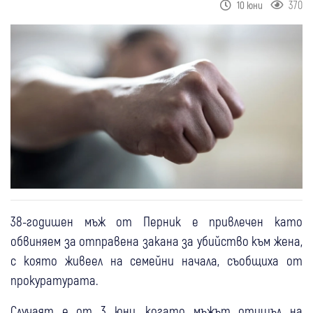
370
10 юни
38-годишен мъж от Перник е привлечен като
обвиняем за отправена закана за убийство към жена,
с която живеел на семейни начала, съобщиха от
прокуратурата.
Случаят е от 3 юни, когато мъжът отишъл на