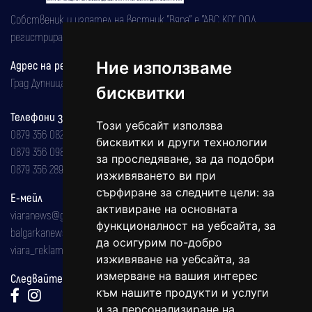
Собственик и издател на вестник "Вяра" е "АВС КО" ООД,
регистрирана на 08.05.2002 година.
Ние използваме
Адрес на редакцията
Град Дупница, ул.''Христо Ботев" 43
бисквитки
Телефони за реклама и абонаменти
Този уебсайт използва
0879 356 082
бисквитки и други технологии
0879 356 098
за проследяване, за да подобри
0879 356 289
изживяването ви при
сърфиране за следните цели:
за
Е-мейл
активиране на основната
viaranews@gmail.com
функционалност на уебсайта
,
за
balgarkanews@gmail.com
да осигурим по-добро
viara_reklama@mail.bg
изживяване на уебсайта
,
за
измерване на вашия интерес
Следвайте ни:
към нашите продукти и услуги
и за персонализиране на