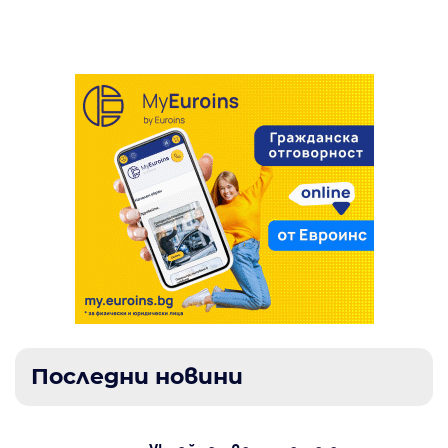
Шофьор без книжка задържан край Трън
Последни новини