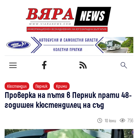
Кюстендил
Перник
Крими
Проверка на пътя в Перник прати 48-
годишен кюстендилец на съд
756
10 юни