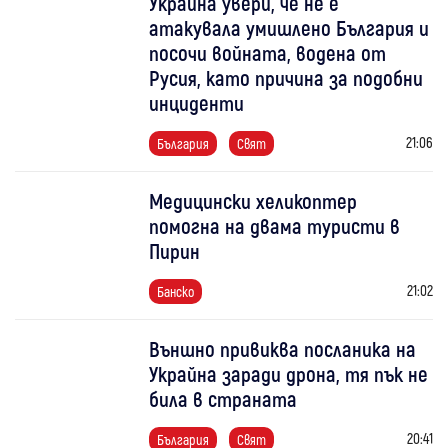
Украйна увери, че не е
атакувала умишлено България и
посочи войната, водена от
Русия, като причина за подобни
инциденти
21:06
България
Свят
Медицински хеликоптер
помогна на двама туристи в
Пирин
21:02
Банско
Външно привиква посланика на
Украйна заради дрона, тя пък не
била в страната
20:41
България
Свят