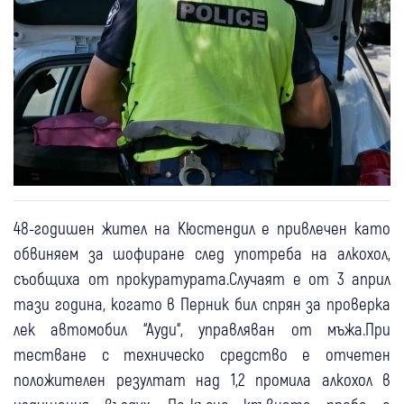
48-годишен жител на Кюстендил е привлечен като
обвиняем за шофиране след употреба на алкохол,
съобщиха от прокуратурата.Случаят е от 3 април
тази година, когато в Перник бил спрян за проверка
лек автомобил “Ауди“, управляван от мъжа.При
тестване с техническо средство е отчетен
положителен резултат над 1,2 промила алкохол в