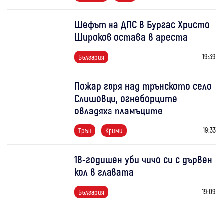
Шефът на ДПС в Бургас Христо
Широков остава в ареста
19:39
България
Пожар горя над трънското село
Слишовци, огнеборците
овладяха пламъците
19:33
Трън
Крими
18-годишен уби чичо си с дървен
кол в главата
19:09
България