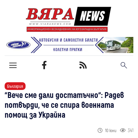
България
“Вече сме дали достатъчно“: Радев
потвърди, че се спира военната
помощ за Украйна
341
10 юни