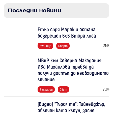
Последни новини
Етър спря Марек и остана
безгрешен във Втора лига
21:12
Дупница
Спорт
МВнР към Северна Македония:
Ива Михаилова трябва да
получи достъп до необходимото
лечение
21:04
България
Свят
(Видео) "Търся те": Тийнейджър,
облечен като клоун, засне