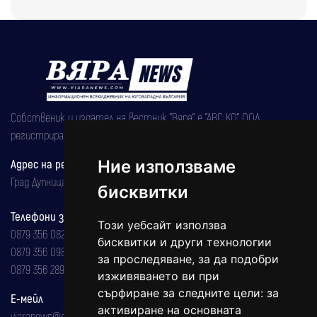
Собственик и издател на вестник "Вяра" е "АВС КО" ООД,
регистрирана на 08.05.2002 година.
Ние използваме
Адрес на редакцията
Град Дупница, ул.''Христо Ботев" 43
бисквитки
Телефони за реклама и абонаменти
Този уебсайт използва
0879 356 082
бисквитки и други технологии
0879 356 098
за проследяване, за да подобри
0879 356 289
изживяването ви при
сърфиране за следните цели:
за
Е-мейл
активиране на основната
viaranews@gmail.com