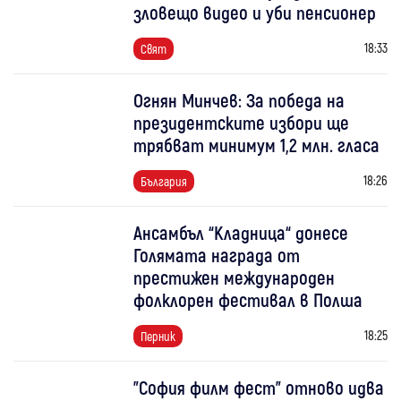
зловещо видео и уби пенсионер
18:33
Свят
Огнян Минчев: За победа на
президентските избори ще
трябват минимум 1,2 млн. гласа
18:26
България
Ансамбъл “Кладница“ донесе
Голямата награда от
престижен международен
фолклорен фестивал в Полша
18:25
Перник
"София филм фест" отново идва