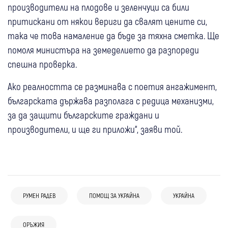
производители на плодове и зеленчуци са били
притискани от някои вериги да свалят цените си,
така че това намаление да бъде за тяхна сметка. Ще
помоля министъра на земеделието да разпореди
спешна проверка.
Ако реалността се разминава с поетия ангажимент,
българската държава разполага с редица механизми,
за да защити българските граждани и
производители, и ще ги приложи“, заяви той.
06 авг
Свят
РУМЕН РАДЕВ
ПОМОЩ ЗА УКРАЙНА
УКРАЙНА
Въздушна атака в Черно море: Загина
06 авг
Свят
човек, трима са ранени при удар по
06 авг
Банско
ОРЪЖИЯ
България
06 авг
България