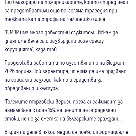
Той благодари на пожарникарите, които според него
са предотвратили още по-голяма трагедия при
тежката катастрофа на Челопешко шосе.
“В МВР има много доблестни служители. Искам да
знаят, че вече са с развързани ръце срещу
корупцията“, каза той.
Продължава работата по изготвянето на Бюджет
2026 година. Той гарантира, че няма да има орязване
на социални разходи, както и средства за
образование и култура.
“Големите търговски вериги поеха ангажимент за
намаляване с поне 15% на цените на определени
стоки, но не за сметка на българските граждани.
В края на деня в някои медии се появи информация, че