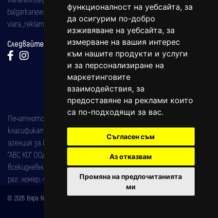
функционалност на уебсайта
,
за
balgarkanews@gmail.com
да осигурим по-добро
viara_reklama@mail.bg
изживяване на уебсайта
,
за
измерване на вашия интерес
Следвайте ни:
към нашите продукти и услуги
и за персонализиране на
маркетинговите
взаимодействия
,
за
предоставяне на реклами които
са по-подходящи за вас
.
Печатното издание на вестника е регистрирано в националния
класификатор на печатните издания (Българска национална
Съгласен съм
агенция за ISSN) под номер: ISSN 1312-4722.
"АВС КО" ООД е притежател на марката: Вяра информационен
Аз отказвам
всекидневник на югозападна България, със свидетелство за марка
Промяна на предпочитанията
рег. номер: 47857/11.05.2004 година.
ми
© 2026 Вяра News Всички права запазени!
Created by
DREAMmedia Creative Studio