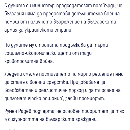
С думите си министър-председателят потвърди, че
България няма да предоставя допълнителна военна
помощ от наличното въоръжение на Българската
армия за украинската страна.
По думите му страната продължава да търпи
социално-икономически щети от тази
кръвопролитна война.
Убедени сме, че постигането на мирно решение няма
да стане с военни средства. Призоваваме за
всеобхватен и реалистичен подход и за търсене на
дипломатическо решение“, заяви премиерът.
Румен Радев подчерта, че основен приоритет за тях
е сигурността на българските граждани.