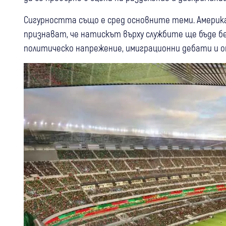
Сигурността също е сред основните теми. Америк
признават, че натискът върху службите ще бъде б
политическо напрежение, имиграционни дебати и 