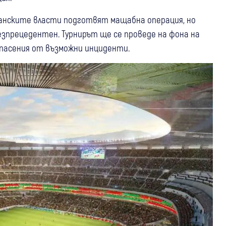
анските власти подготвят мащабна операция, но
езпрецедентен. Турнирът ще се проведе на фона на
опасения от възможни инциденти.