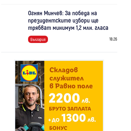
Огнян Минчев: За победа на
президентските избори ще
трябват минимум 1,2 млн. гласа
18:26
България