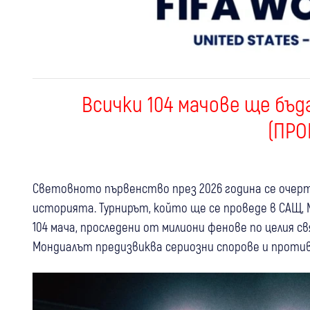
Всички 104 мачове ще бъда
(ПРО
Световното първенство през 2026 година се очер
историята. Турнирът, който ще се проведе в САЩ, 
104 мача, проследени от милиони фенове по целия с
Мондиалът предизвиква сериозни спорове и против