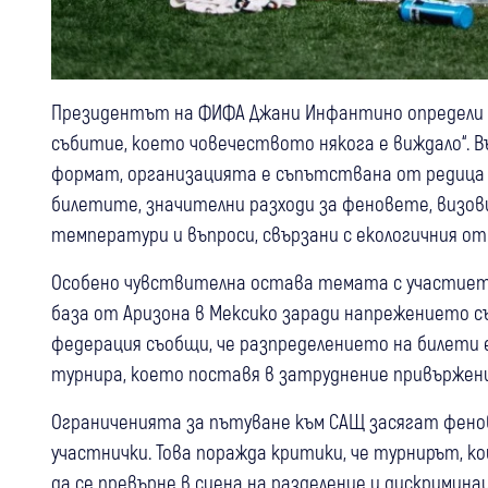
Президентът на ФИФА Джани Инфантино определи
събитие, което човечеството някога е виждало“. 
формат, организацията е съпътствана от редица 
билетите, значителни разходи за феновете, визов
температури и въпроси, свързани с екологичния о
Особено чувствителна остава темата с участиет
база от Аризона в Мексико заради напрежението 
федерация съобщи, че разпределението на билети 
турнира, което поставя в затруднение привържени
Ограниченията за пътуване към САЩ засягат фенов
участнички. Това поражда критики, че турнирът, к
да се превърне в сцена на разделение и дискриминац