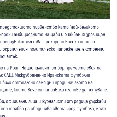
 предстоящото първенство като “най-великото
Въпреки амбициозните мащаби и очаквания зрелищен
предизвикателства – рекордно високи цени на
и ограничения, политическо напрежение, екстремни
тпечатък.
о на Иран. Националният отбор премести своята
със САЩ. Междувременно Иранската футболна
е било оттеглено само дни преди началото на
ците, които вече са направили планове за пътуване.
е, официални лица и журналисти от редица държави
ойто трябва да обединява света чрез футбола, може
ия.