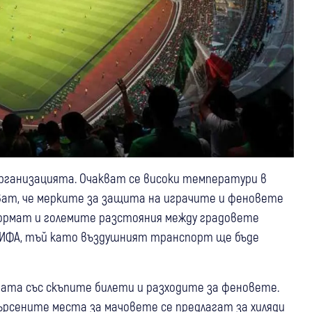
рганизацията. Очакват се високи температури в
ват, че мерките за защита на играчите и феновете
ормат и големите разстояния между градовете
ФИФА, тъй като въздушният транспорт ще бъде
та със скъпите билети и разходите за феновете.
рсените места за мачовете се предлагат за хиляди