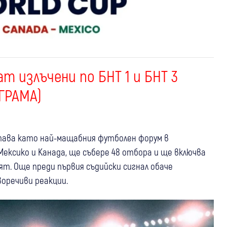
т излъчени по БНТ 1 и БНТ 3
ГРАМА)
тава като най-мащабния футболен форум в
Мексико и Канада, ще събере 48 отбора и ще включва
вят. Още преди първия съдийски сигнал обаче
оречиви реакции.