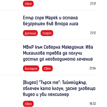
21:31
Свят
Етър спря Марек и остана
безгрешен във Втора лига
21:12
Дупница
Спорт
МВнР към Северна Македония: Ива
Михаилова трябва да получи
достъп до необходимото лечение
21:04
България
Свят
(Видео) "Търся те": Тийнейджър,
облечен като клоун, засне зловещо
видео и уби пенсионер
18:33
Свят