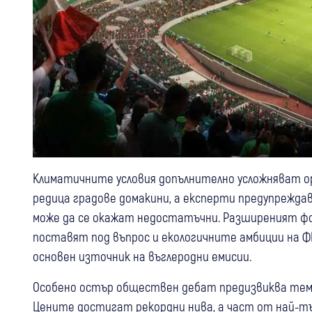
Климатичните условия допълнително усложняват о
редица градове домакини, а експерти предупрежда
може да се окажат недостатъчни. Разширеният ф
поставят под въпрос и екологичните амбиции на 
основен източник на въглеродни емисии.
Особено остър обществен дебат предизвиква тема
Цените достигат рекордни нива, а част от най-тъ