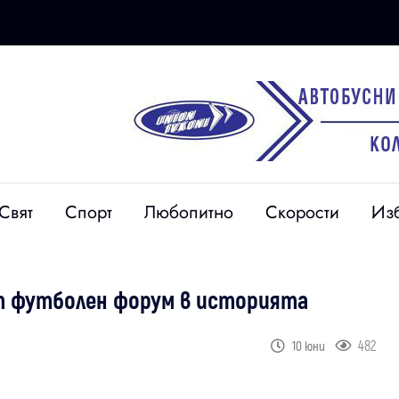
Свят
Спорт
Любопитно
Скорости
Из
ят футболен форум в историята
482
10 юни