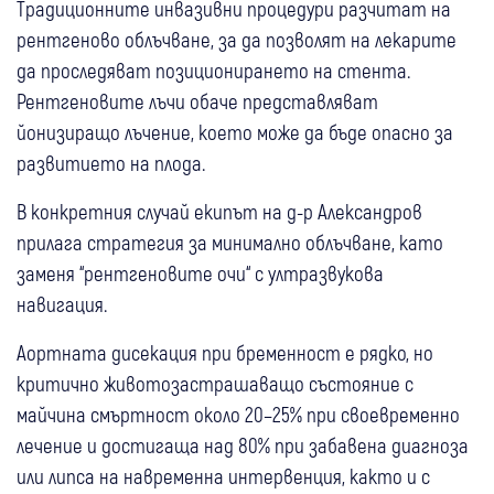
Традиционните инвазивни процедури разчитат на
рентгеново облъчване, за да позволят на лекарите
да проследяват позиционирането на стента.
Рентгеновите лъчи обаче представляват
йонизиращо лъчение, което може да бъде опасно за
развитието на плода.
В конкретния случай екипът на д-р Александров
прилага стратегия за минимално облъчване, като
заменя “рентгеновите очи“ с ултразвукова
навигация.
Аортната дисекация при бременност е рядко, но
критично животозастрашаващо състояние с
майчина смъртност около 20–25% при своевременно
лечение и достигаща над 80% при забавена диагноза
или липса на навременна интервенция, както и с