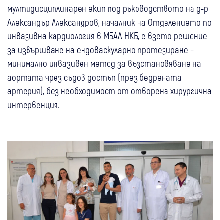
мултидисциплинарен екип под ръководството на д-р
Александър Александров, началник на Отделението по
инвазивна кардиология в МБАЛ НКБ, е взето решение
за извършване на ендоваскуларно протезиране –
минимално инвазивен метод за възстановяване на
аортата чрез съдов достъп (през бедрената
артерия), без необходимост от отворена хирургична
интервенция.