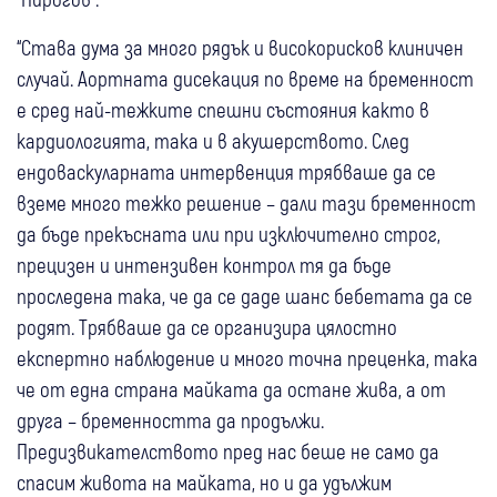
“Става дума за много рядък и високорисков клиничен
случай. Аортната дисекация по време на бременност
е сред най-тежките спешни състояния както в
кардиологията, така и в акушерството. След
ендоваскуларната интервенция трябваше да се
вземе много тежко решение – дали тази бременност
да бъде прекъсната или при изключително строг,
прецизен и интензивен контрол тя да бъде
проследена така, че да се даде шанс бебетата да се
родят. Трябваше да се организира цялостно
експертно наблюдение и много точна преценка, така
че от една страна майката да остане жива, а от
друга – бременността да продължи.
Предизвикателството пред нас беше не само да
спасим живота на майката, но и да удължим