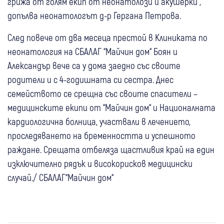
грижа от голям екип от неонатолози и акушерки“,
допълва неонатологът д-р Гергана Петрова.
След повече от два месеца престой в Клиниката по
неонатология на СБАЛАГ “Майчин дом“ Боян и
Александър вече са у дома заедно със своите
родители и с 4-годишната си сестра. Днес
семейството се срещна със своите спасители –
медицинските екипи от “Майчин дом“ и Националната
кардиологична болница, участвали в лечението,
проследяването на бременността и успешното
раждане. Срещата отбеляза щастливия край на един
изключително рядък и високорисков медицински
случай./ СБАЛАГ“Майчин дом“