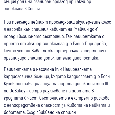
същия ден има планиран преглед при акушер-
гинеколог в София.
При прегледа нейният проследяващ акушер-гинеколог
я насочва към спешния кабинет на “Майчин дом“
поради влошеното състояние. Там пациентката е
приета от акушер-гинеколога д-р Елена Пирнарева,
която установява тежка артериална хипертония и
организира спешна допълнителна диагностика.
Пациентката е насочена към Националната
кардиологична болница, където кардиологът д-р Боян
Кунев поставя диагнозата аортна дисекация тип III
по DeBakey – остро разкъсване на аортата в
гръдната ѝ част. Състоянието е екстремно рисково
с непосредствена опасност за живота на майката и
бебетата. След свикване на спешен