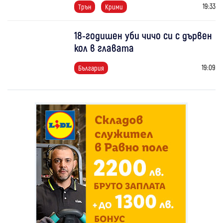
19:33
Трън
Крими
18-годишен уби чичо си с дървен
кол в главата
19:09
България