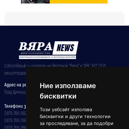
Собственик и издател на вестник "Вяра" е "АВС КО" ООД,
регистрирана на 08.05.2002 година.
Адрес на редакцията
Ние използваме
Град Дупница, ул.''Христо Ботев" 43
бисквитки
Телефони за реклама и абонаменти
Този уебсайт използва
0879 356 082
бисквитки и други технологии
0879 356 098
за проследяване, за да подобри
0879 356 289