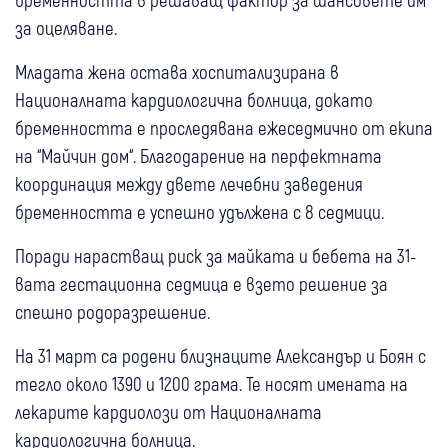
за оцеляване.
Младата жена остава хоспитализирана в
Националната кардиологична болница, докато
бременността е проследявана ежеседмично от екипа
на “Майчин дом“. Благодарение на перфектната
координация между двете лечебни заведения
бременността е успешно удължена с 8 седмици.
Поради нарастващ риск за майката и бебета на 31-
вата гестационна седмица е взето решение за
спешно родоразрешение.
На 31 март са родени близнаците Александър и Боян с
тегло около 1390 и 1200 грама. Те носят имената на
лекарите кардиолози от Националната
кардиологична болница.