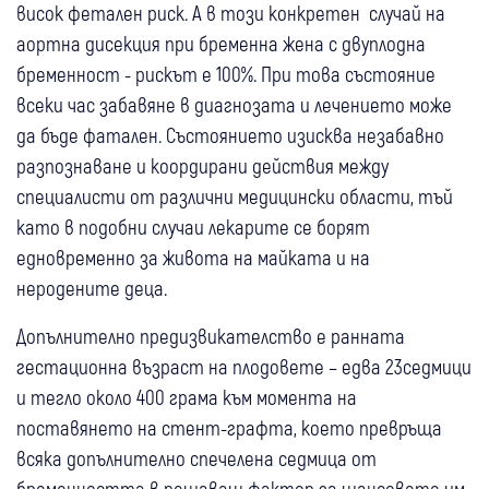
висок фетален риск. А в този конкретен случай на
аортна дисекция при бременна жена с двуплодна
бременност - рискът е 100%. При това състояние
всеки час забавяне в диагнозата и лечението може
да бъде фатален. Състоянието изисква незабавно
разпознаване и коордирани действия между
специалисти от различни медицински области, тъй
като в подобни случаи лекарите се борят
едновременно за живота на майката и на
неродените деца.
Допълнително предизвикателство е ранната
гестационна възраст на плодовете – едва 23седмици
и тегло около 400 грама към момента на
поставянето на стент-графта, което превръща
всяка допълнително спечелена седмица от
бременността в решаващ фактор за шансовете им