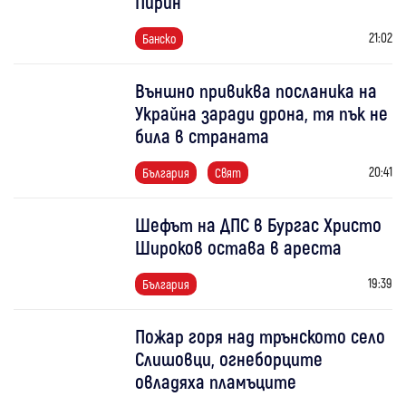
Пирин
21:02
Банско
Външно привиква посланика на
Украйна заради дрона, тя пък не
била в страната
20:41
България
Свят
Шефът на ДПС в Бургас Христо
Широков остава в ареста
19:39
България
Пожар горя над трънското село
Слишовци, огнеборците
овладяха пламъците