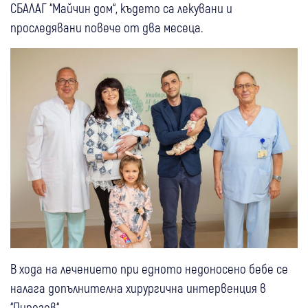
СБАЛАГ “Майчин дом“, където са лекувани и
проследявани повече от два месеца.
В хода на лечението при едното недоносено бебе се
налага допълнителна хирургична интервенция в
“Пирогов“.