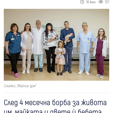
531
10 юни
Снимки: „Майчин дом“
След 4 месечна борба за живота
им, майката и двете ѝ бебета