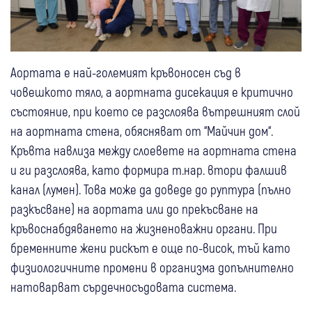
Аортата е най-големият кръвоносен съд в
човешкото тяло, а аортната дисекация е критично
състояние, при което се разслоява вътрешният слой
на аортната стена, обясняват от “Майчин дом“.
Кръвта навлиза между слоевете на аортната стена
и ги разслоява, като формира т.нар. втори фалшив
канал (лумен). Това може да доведе до руптура (пълно
разкъсване) на аортата или до прекъсване на
кръвоснабдяването на жизненоважни органи. При
бременните жени рискът е още по-висок, тъй като
физиологичните промени в организма допълнително
натоварват сърдечносъдовата система.