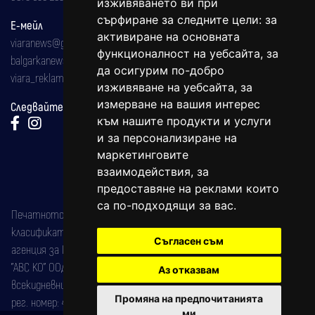
изживяването ви при
сърфиране за следните цели:
за
Е-мейл
активиране на основната
viaranews@gmail.com
функционалност на уебсайта
,
за
balgarkanews@gmail.com
да осигурим по-добро
viara_reklama@mail.bg
изживяване на уебсайта
,
за
измерване на вашия интерес
Следвайте ни:
към нашите продукти и услуги
и за персонализиране на
маркетинговите
взаимодействия
,
за
предоставяне на реклами които
са по-подходящи за вас
.
Печатното издание на вестника е регистрирано в националния
класификатор на печатните издания (Българска национална
Съгласен съм
агенция за ISSN) под номер: ISSN 1312-4722.
"АВС КО" ООД е притежател на марката: Вяра информационен
Аз отказвам
всекидневник на югозападна България, със свидетелство за марка
Промяна на предпочитанията
рег. номер: 47857/11.05.2004 година.
ми