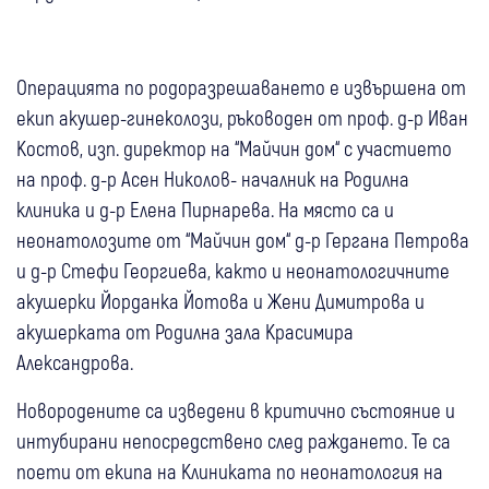
Операцията по родоразрешаването е извършена от
екип акушер-гинеколози, ръководен от проф. д-р Иван
Костов, изп. директор на “Майчин дом“ с участието
на проф. д-р Асен Николов- началник на Родилна
клиника и д-р Елена Пирнарева. На място са и
неонатолозите от “Майчин дом“ д-р Гергана Петрова
и д-р Стефи Георгиева, както и неонатологичните
акушерки Йорданка Йотова и Жени Димитрова и
акушерката от Родилна зала Красимира
Александрова.
Новородените са изведени в критично състояние и
интубирани непосредствено след раждането. Те са
поети от екипа на Клиниката по неонатология на