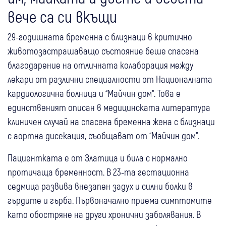
вече са си вкъщи
29-годишната бременна с близнаци в критично
животозастрашаващо състояние беше спасена
благодарение на отличната колаборация между
лекари от различни специалности от Националната
кардиологична болница и “Майчин дом“. Това е
единственият описан в медицинската литература
клиничен случай на спасена бременна жена с близнаци
с аортна дисекация, съобщават от “Майчин дом“.
Пациентката е от Златица и била с нормално
протичаща бременност. В 23-та гестационна
седмица развива внезапен задух и силни болки в
гърдите и гърба. Първоначално приема симптомите
като обостряне на други хронични заболявания. В