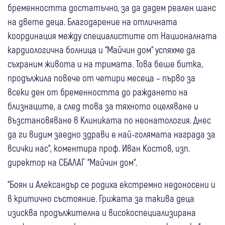
бременността достатъчно, за да дадем реален шанс
на двете деца. Благодарение на отличната
координация между специалистите от Националната
кардиологична болница и “Майчин дом“ успяхме да
съхраним живота и на тримата. Това беше битка,
продължила повече от четири месеца – първо за
всеки ден от бременността до раждането на
близнаците, а след това за тяхното оцеляване и
възстановяване в Клиниката по неонатология. Днес
да ги видим заедно здрави е най-голямата награда за
всички нас“, коментира проф. Иван Костов, изп.
директор на СБАЛАГ “Майчин дом“.
“Боян и Александър се родиха екстремно недоносени и
в критично състояние. Грижата за такива деца
изисква продължителна и високоспециализирана