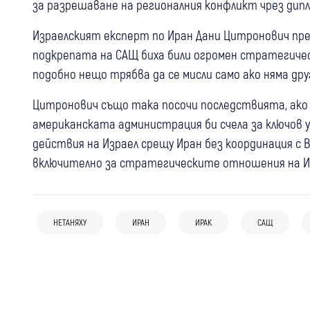
за разрешаване на регионалния конфликт чрез дипл
Израелският експерт по Иран Дани Цитронович пре
подкрепата на САЩ биха били огромен стратегическ
подобно нещо трябва да се мисли само ако няма др
Цитронович също така посочи последствията, ако 
американската администрация би счела за ключов у
действия на Израел срещу Иран без координация с 
включително за стратегическите отношения на Из
05 авг
Банско
15:18
Свят
09:39
Кметът на Банско: Няма данни за
Свят
Иран: Сделката за Ормузкия проток е в
НЕТАНЯХУ
ИРАН
ИРАК
САЩ
антисемитски инцидент, случаят не
Нетаняху: Израел не приема новия
заключителна фаза
бива да се използва за политически
американски план за Газа
внушения