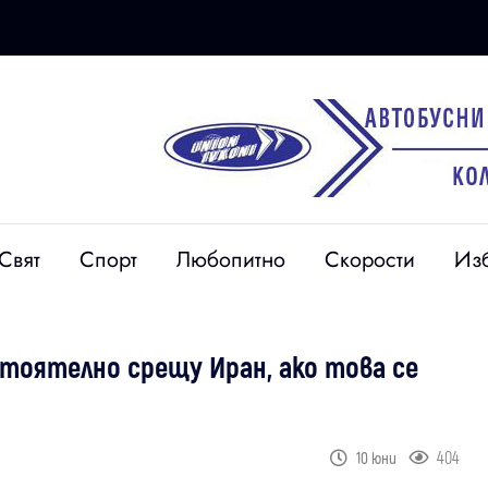
Свят
Спорт
Любопитно
Скорости
Из
тоятелно срещу Иран, ако това се
404
10 юни