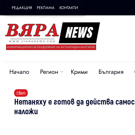
РЕДАКЦИЯ
РЕКЛАМА
КОНТАКТИ
Начало
Регион
Крими
България
Свят
Нетаняху е готов да действа самос
наложи