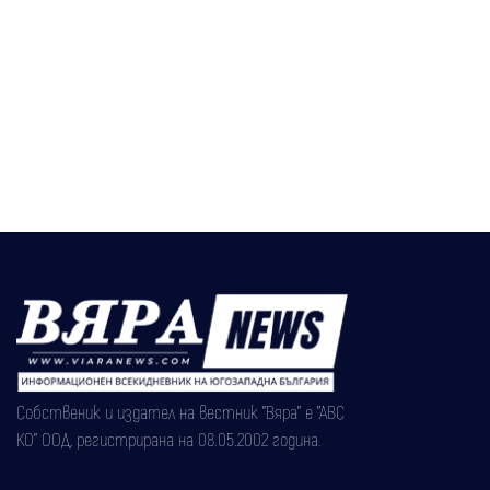
Собственик и издател на вестник "Вяра" е "АВС
КО" ООД, регистрирана на 08.05.2002 година.