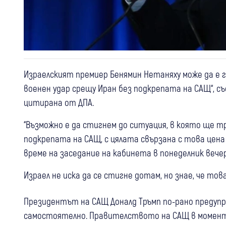
Израелският премиер Бенямин Нетаняху може да е г
военен удар срещу Иран без подкрепата на САЩ“, съо
цитирана от ДПА.
“Възможно е да стигнем до ситуация, в която ще т
подкрепата на САЩ, с цялата свързана с това цена –
време на заседание на кабинета в понеделник вече
Израел не иска да се стигне дотам, но знае, че тов
Президентът на САЩ Доналд Тръмп по-рано предупр
самостоятелно. Правителството на САЩ в момента 