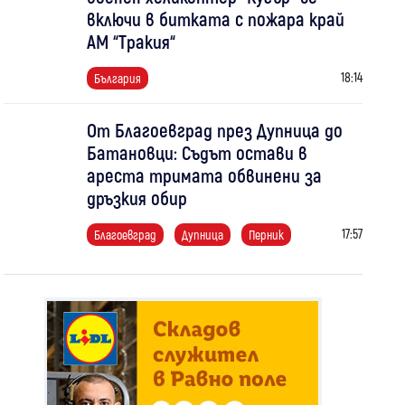
включи в битката с пожара край
АМ “Тракия“
18:14
България
От Благоевград през Дупница до
Батановци: Съдът остави в
ареста тримата обвинени за
дръзкия обир
17:57
Благоевград
Дупница
Перник