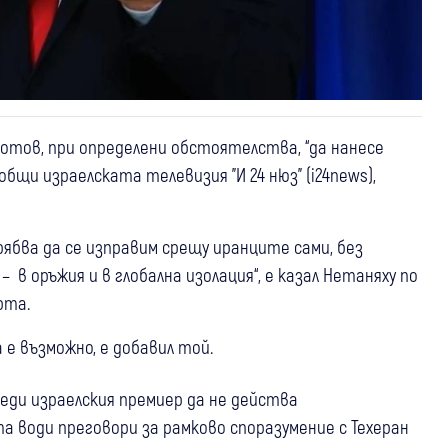
отов, при определени обстоятелства, “да нанесе
бщи израелската телевизия "И 24 нюз" (i24news),
рябва да се изправим срещу иранците сами, без
 в оръжия и в глобална изолация“, е казал Нетаняху по
рта.
а е възможно, е добавил той.
еди израелския премиер да не действа
води преговори за рамково споразумение с Техеран