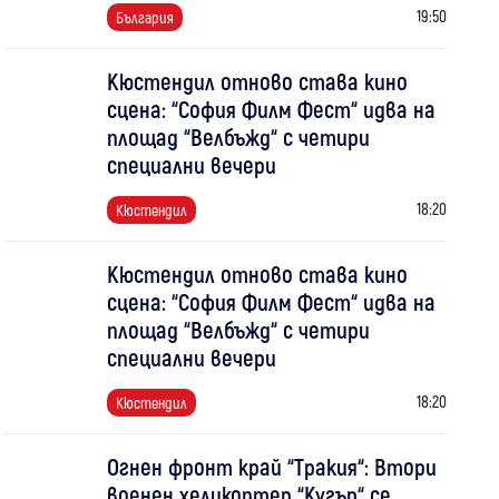
19:50
България
Кюстендил отново става кино
сцена: “София Филм Фест“ идва на
площад “Велбъжд“ с четири
специални вечери
18:20
Кюстендил
Кюстендил отново става кино
сцена: “София Филм Фест“ идва на
площад “Велбъжд“ с четири
специални вечери
18:20
Кюстендил
Огнен фронт край “Тракия“: Втори
военен хеликоптер “Кугър“ се