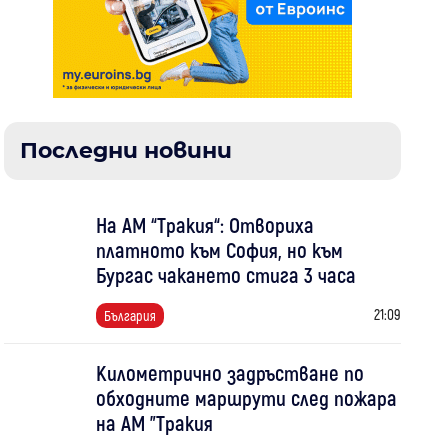
Последни новини
На АМ “Тракия“: Отвориха
платното към София, но към
Бургас чакането стига 3 часа
21:09
България
Километрично задръстване по
обходните маршрути след пожара
на АМ "Тракия