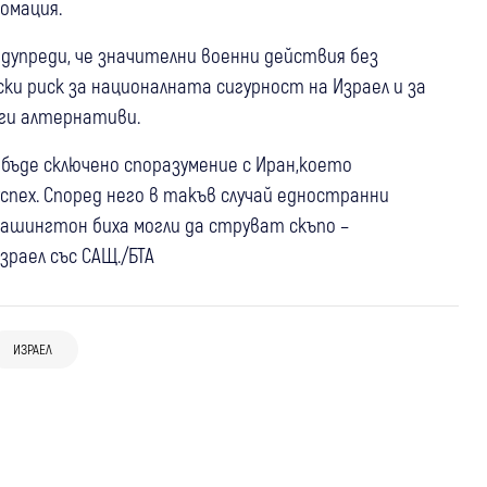
омация.
дупреди, че значителни военни действия без
и риск за националната сигурност на Израел и за
уги алтернативи.
бъде сключено споразумение с Иран,което
спех. Според него в такъв случай едностранни
Вашингтон биха могли да струват скъпо –
раел със САЩ./БТА
12:36
Свят
05 авг
Свят
05 авг
Банско
Танкер съобщи за две експлозии край
Зеленски след руската атака:
Чуждестранната група италианци
Ормузкия проток, корабът и екипажът
ИЗРАЕЛ
“Можехме да спасим животи, ако
провокирали конфликт, хотелът
са невредими
имахме повече противоракетна
отчита щети за около 15 000 евро
защита“