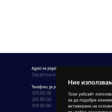
Адрес на редакцията
Град Дупница, ул.''Христо Ботев" 43
Ние използва
Телефони за реклама и абонаменти
0879 356 082
Този уебсайт използв
0879 356 098
за да подобри изживя
0879 356 289
активиране на основн