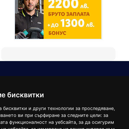
Е-мейл
Следвайте ни:
viaranews@gmail.com
balgarkanews@gmail.com
ме бисквитки
viara_reklama@mail.bg
а бисквитки и други технологии за проследяване,
ването ви при сърфиране за следните цели:
за
ата функционалност на уебсайта
,
за да осигурим