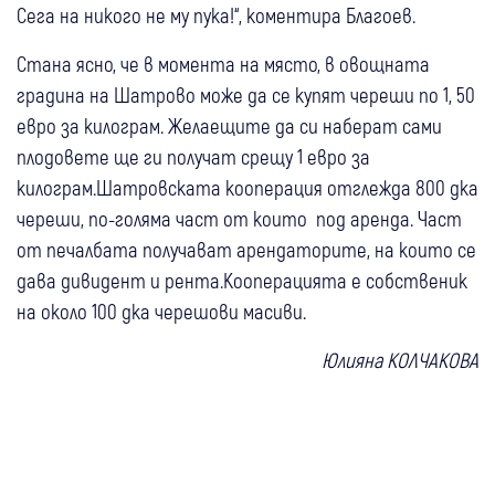
Сега на никого не му пука!“, коментира Благоев.
Стана ясно, че в момента на място, в овощната
градина на Шатрово може да се купят череши по 1, 50
евро за килограм. Желаещите да си наберат сами
плодовете ще ги получат срещу 1 евро за
килограм.Шатровската кооперация отглежда 800 дка
череши, по-голяма част от които под аренда. Част
от печалбата получават арендаторите, на които се
дава дивидент и рента.Кооперацията е собственик
на около 100 дка черешови масиви.
Юлияна КОЛЧАКОВА