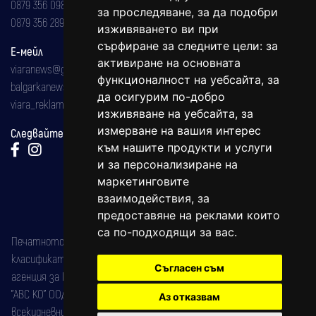
0879 356 098
за проследяване, за да подобри
0879 356 289
изживяването ви при
сърфиране за следните цели:
за
Е-мейл
активиране на основната
viaranews@gmail.com
функционалност на уебсайта
,
за
balgarkanews@gmail.com
да осигурим по-добро
viara_reklama@mail.bg
изживяване на уебсайта
,
за
измерване на вашия интерес
Следвайте ни:
към нашите продукти и услуги
и за персонализиране на
маркетинговите
взаимодействия
,
за
предоставяне на реклами които
са по-подходящи за вас
.
Печатното издание на вестника е регистрирано в националния
класификатор на печатните издания (Българска национална
Съгласен съм
агенция за ISSN) под номер: ISSN 1312-4722.
"АВС КО" ООД е притежател на марката: Вяра информационен
Аз отказвам
всекидневник на югозападна България, със свидетелство за марка