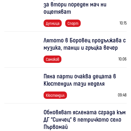
за втори пореден мач ни
ощетяват
10:15
Дупница
Спорт
Лятото в Боровец продължава с
музика, танци и гръцка вечер
10:06
Самоков
Пяна парти очаква децата в
Кюстендил тази неделя
09:48
Кюстендил
Обновяват яслената сграда към
ДГ “Синчец“ в петричкото село
Първомай