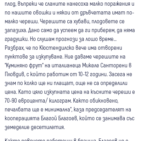
плод, въпреки че сланите нанесоха малко поражения и
по нашите овошки и някои от дръвчетата имат по-
малко череши. Черешите са хубави, плодовете се
запазиха. Дано само да успеем да ги приберем, да няма
градушки. Но слушам прогнози за лошо време…
Разбрах, че по Кюстендилско вече има отворени
пунктове за изкупуване. Ние даваме черешите на
“Куминяно фрут“ на италианеца Микеле Санторени в
Пловдив, с който работим от 10-12 години. Засега не
знам по колко ще ни плащат, още не са определили
цена. Като цяло изкупната цена на късните череши е
70-90 евроцента/ килограм. Както обикновено,
печалбата ще е минимална“, каза председателят на
кооперацията Благой Благоев, който се занимава със
земеделие десетилетия.
Както повечето работещи в бранша, Благоев не е