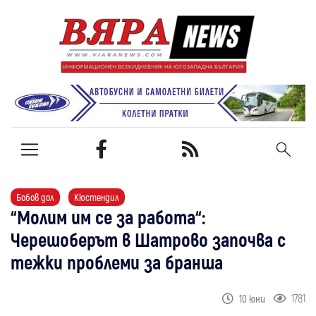
Бобов дол
Кюстендил
“Молим им се за работа“:
Черешоберът в Шатрово започва с
тежки проблеми за бранша
1781
10 юни