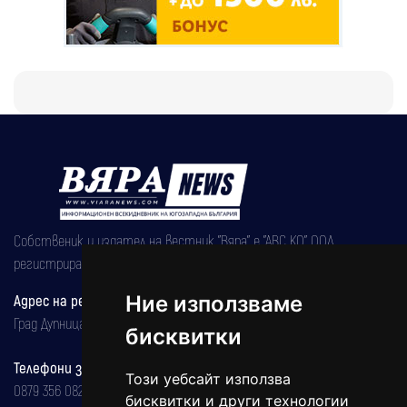
Собственик и издател на вестник "Вяра" е "АВС КО" ООД,
регистрирана на 08.05.2002 година.
Адрес на редакцията
Ние използваме
Град Дупница, ул.''Христо Ботев" 43
бисквитки
Телефони за реклама и абонаменти
Този уебсайт използва
0879 356 082
бисквитки и други технологии