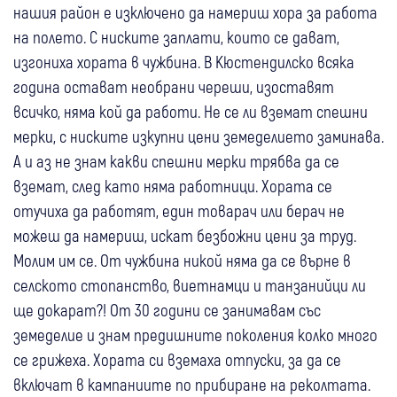
нашия район е изключено да намериш хора за работа
на полето. С ниските заплати, които се дават,
изгониха хората в чужбина. В Кюстендилско всяка
година остават необрани череши, изоставят
всичко, няма кой да работи. Не се ли вземат спешни
мерки, с ниските изкупни цени земеделието заминава.
А и аз не знам какви спешни мерки трябва да се
вземат, след като няма работници. Хората се
отучиха да работят, един товарач или берач не
можеш да намериш, искат безбожни цени за труд.
Молим им се. От чужбина никой няма да се върне в
селското стопанство, виетнамци и танзанийци ли
ще докарат?! От 30 години се занимавам със
земеделие и знам предишните поколения колко много
се грижеха. Хората си вземаха отпуски, за да се
включат в кампаниите по прибиране на реколтата.