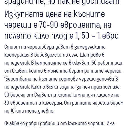
градините, но пак не достигат
Изкупната цена на късните
череши е 70-90 евроцента, на
полето кило плод е 1, 50 – 1 евро
Старт на черешобера дават в земеделската
кооперация в бобовдолското село Шатрово в
понеделник. В кампанията се включват 50 работници
от Сливен, които в момента берат ранните череши.
“Беритбата на късните сортове череши започва в
понеделник. Както всяка година, за нея пристигнаха
50 берачи от Сливен, на които кампания плащаме по
30 евроцента на килограм. От ранните череши берем
по 10-ина тона дневно.
Очакваме добри добиви и от късните череши. Има