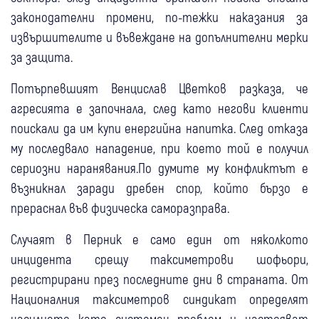
законодателни промени, по-тежки наказания за
извършителите и въвеждане на допълнителни мерки
за защита.
Потърпевшият Венцислав Цветков разказа, че
агресията е започнала, след като негови клиенти
поискали да им купи енергийна напитка. След отказа
му последвало нападение, при което той е получил
сериозни наранявания.По думите му конфликтът е
възникнал заради дребен спор, който бързо е
прераснал във физическа саморазправа.
Случаят в Перник е само един от няколкото
инцидента срещу таксиметрови шофьори,
регистрирани през последните дни в страната. От
Националния таксиметров синдикат определят
насилието като системен проблем и настояват