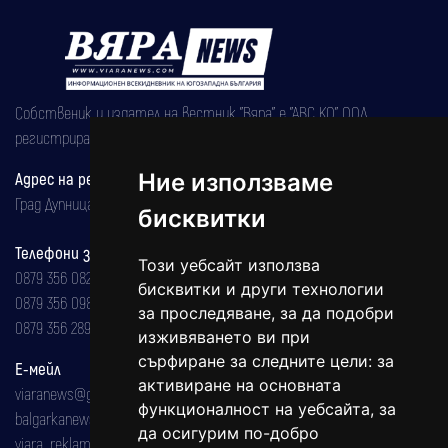
Собственик и издател на вестник "Вяра" е "АВС КО" ООД,
регистрирана на 08.05.2002 година.
Адрес на редакцията
Ние използваме
Град Дупница, ул.''Христо Ботев" 43
бисквитки
Телефони за реклама и абонаменти
Този уебсайт използва
0879 356 082
бисквитки и други технологии
0879 356 098
за проследяване, за да подобри
0879 356 289
изживяването ви при
сърфиране за следните цели:
за
Е-мейл
активиране на основната
viaranews@gmail.com
функционалност на уебсайта
,
за
balgarkanews@gmail.com
да осигурим по-добро
viara_reklama@mail.bg