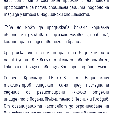
професията да получи специална защита, подобно на
тази за учители и медицински специалисти.
“Това не може да продължава. Искаме нормална
европейска държава и нормални условия за работа“,
коментират представители на бранша.
Сред исканията са монтиране на видеокамери и
паник бутони във всички таксиметрови автомобили,
както и по-бързо правораздаване при подобни случаи.
Според Красимир Цветков от Националния
таксиметров синдикат само през последната
седмица са регистрирани няколко отделни
инцидента с водачи, включително в Перник и Пловдив.
От организацията настояват за ограничаване на
възможностите за споразумения, които водят до по-