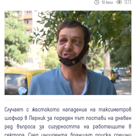
1373
10 юни
Случаят с жестокото нападение на таксиметров
шофьор в Перник за пореден път постави на дневен
ред въпроса за сигурността на работещите в
сектора. След инцидента браншът поиска спешни