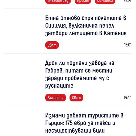
Благоевград
Кресна
Симитли
Етна отново спря полетите в
Сицилия, вулканична пепел
затвори летището в Катания
15:01
Свят
Дрон ли подпали завода на
Гебрев, питат се местни
заради проблемите му с
руснаците
14:44
България
Свят
Измами дебнат туристите в
Гърция: 175 евро за такси и
несъществуващи вили