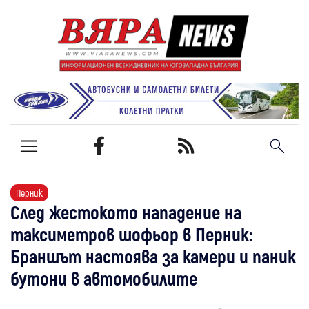
Перник
След жестокото нападение на
таксиметров шофьор в Перник:
Браншът настоява за камери и паник
бутони в автомобилите