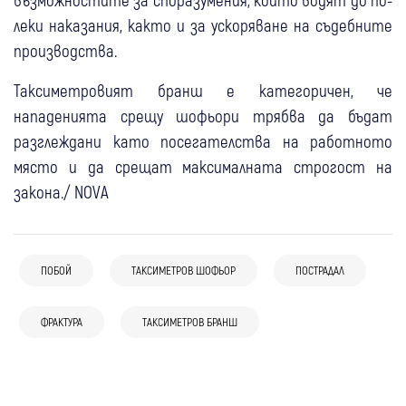
леки наказания, както и за ускоряване на съдебните
производства.
Таксиметровият бранш е категоричен, че
нападенията срещу шофьори трябва да бъдат
разглеждани като посегателства на работното
място и да срещат максималната строгост на
закона./ NOVA
08:35
Радомир
Крими
ПОБОЙ
ТАКСИМЕТРОВ ШОФЬОР
ПОСТРАДАЛ
Разкриха подробности за бруталния
09 авг
Бобошево
побой в Радомир: Децата се познавали и
07 авг
Кюстендил
ФРАКТУРА
Крими
ТАКСИМЕТРОВ БРАНШ
Зам.-кметът на Бобошево е пострадал
спортували заедно
07 авг
Удар пред кръгово в Кюстендил: 76-
Петрич
Крими
при пожара край Висока могила
05 авг
България
06 авг
Ботевград
Крими
годишен шофьор е в болница след
Задържаха домашен насилник от Петрич
37-годишен мъж почина след жесток
Задържаха мъж за побой над жената, с
катастрофа