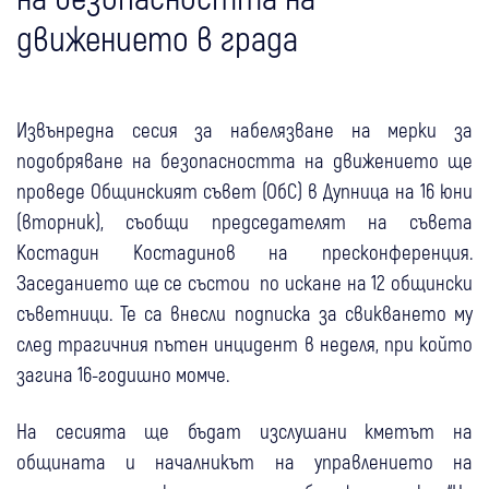
движението в града
Извънредна сесия за набелязване на мерки за
подобряване на безопасността на движението ще
проведе Общинският съвет (ОбС) в Дупница на 16 юни
(вторник), съобщи председателят на съвета
Костадин Костадинов на пресконференция.
Заседанието ще се състои по искане на 12 общински
съветници. Те са внесли подписка за свикването му
след трагичния пътен инцидент в неделя, при който
загина 16-годишно момче.
На сесията ще бъдат изслушани кметът на
общината и началникът на управлението на