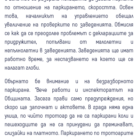
по отношение на паркирането, скоростта. Освен
това, началникът на управлението обещал
увеличение на проверките по заведенията. Обмисля
се как да се преодолее проблемът с декларациите за
придружител, попълвани от малолетни и
непълнолетни в заведенията. Заведенията ще имат
работно време, за неспазването на което ще се
налагат глоби.
Обърнато бе внимание и на безразборното
паркиране. “Вече работи и инспекторатът на
Общината. Засега прави само предупреждения, но
скоро ще започнат и актовете. В града няма една
улица, по чийто тротоар да не са паркирани коли и
пешеходците да не са принудени да преминават,
слизайки на платното. Паркирането по тротоарите