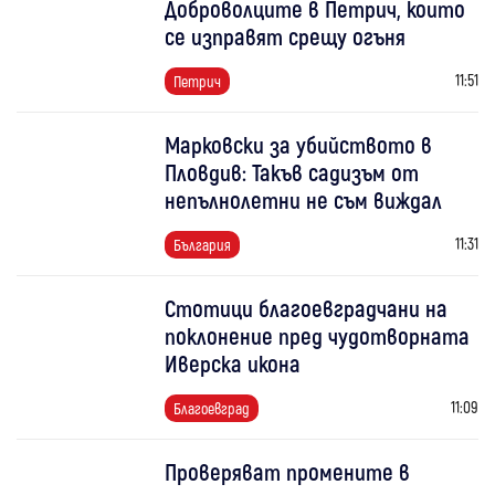
Доброволците в Петрич, които
се изправят срещу огъня
11:51
Петрич
Марковски за убийството в
Пловдив: Такъв садизъм от
непълнолетни не съм виждал
11:31
България
Стотици благоевградчани на
поклонение пред чудотворната
Иверска икона
11:09
Благоевград
Проверяват промените в