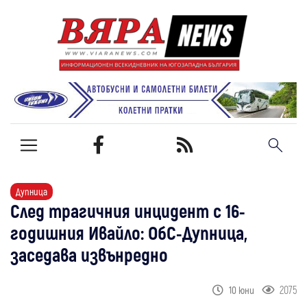
Дупница
След трагичния инцидент с 16-
годишния Ивайло: ОбС-Дупница,
заседава извънредно
2075
10 юни