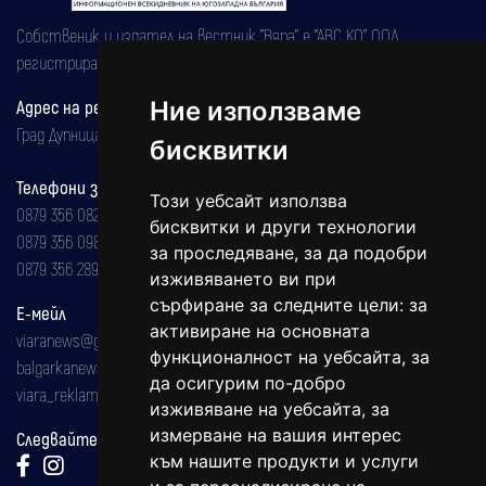
Собственик и издател на вестник "Вяра" е "АВС КО" ООД,
регистрирана на 08.05.2002 година.
Ние използваме
Адрес на редакцията
Град Дупница, ул.''Христо Ботев" 43
бисквитки
Телефони за реклама и абонаменти
Този уебсайт използва
0879 356 082
бисквитки и други технологии
0879 356 098
за проследяване, за да подобри
0879 356 289
изживяването ви при
сърфиране за следните цели:
за
Е-мейл
активиране на основната
viaranews@gmail.com
функционалност на уебсайта
,
за
balgarkanews@gmail.com
да осигурим по-добро
viara_reklama@mail.bg
изживяване на уебсайта
,
за
измерване на вашия интерес
Следвайте ни:
към нашите продукти и услуги