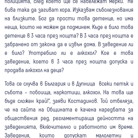
полицията, след което ще се набележат мерки. “Не
бива така да загиват хора. Изказвам съболезнования
на близките. Бог да прости това детенце, но има
неща, които не можем да подминем. Къде е било това
детенце в 3 часа през нощта? В 3 часа през нощта е
забранено от закона да е извън дома. В заведение ли
е било? Употребило ли е алкохол? Кое е това
заведение, което в 3 часа през нощта допуска и
продава алкохол на деца?
Това се случва в България и в Дупница всеки петък и
събота – побоища, наркотици, алкохол. На това ще
бъде сложен край!“, заяви Костадинов. Той отбеляза,
че на сайта на Общината е качена наредбата за
обществения ред, регламентираща дейността на
заведенията, включително и работното им време.
Заведения, които допускат малолетни и