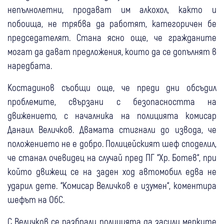
непълнолетни, продават им алкохол, както и
побоища, не трябва да работят, категоричен бе
председателят. Стана ясно още, че гражданите
могат да дават предложения, които да се допълнят в
наредбата.
Костадинов съобщи още, че преди дни обсъдил
проблемите, свързани с безопасността на
движението, с началника на полицията комисар
Данаил Величков. Двамата стигнали до извода, че
положението не е добро. Полицейският шеф споделил,
че станал очевидец на случай пред ПГ “Хр. Ботев“, при
който движещ се на заден ход автомобил едва не
ударил дете. “Комисар Величков е изумен“, коментира
шефът на ОбС.
С Величков се разбрали полицията да засили мерките