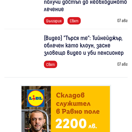
получи достъп до необходимото
лечение
07 авг
България
Свят
(Видео) "Търся те": Тийнейджър,
облечен като клоун, засне
зловещо видео и уби пенсионер
07 авг
Свят