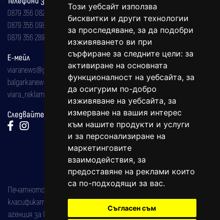
Този уебсайт използва
0879 356 082
бисквитки и други технологии
0879 356 098
за проследяване, за да подобри
0879 356 289
изживяването ви при
сърфиране за следните цели:
за
Е-мейл
активиране на основната
viaranews@gmail.com
функционалност на уебсайта
,
за
balgarkanews@gmail.com
да осигурим по-добро
viara_reklama@mail.bg
изживяване на уебсайта
,
за
измерване на вашия интерес
Следвайте ни:
към нашите продукти и услуги
и за персонализиране на
маркетинговите
взаимодействия
,
за
предоставяне на реклами които
са по-подходящи за вас
.
Печатното издание на вестника е регистрирано в националния
класификатор на печатните издания (Българска национална
Съгласен съм
агенция за ISSN) под номер: ISSN 1312-4722.