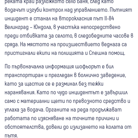
реката край разложкото село Баня, след като
водачът изгуби контрол над управлението. Пътният
инцидент е станал на второкласния път II-84
Велинград – Юндола, в участъка непосредствено
преди отбивката за селото, в следобедните часове в
сряда. На мястото на произшествието веднага са
пристигнали екипи на полицията и Спешна помощ.
По първоначална информация шофьорът е бил
транспортиран и прегледан в болнично заведение,
като за щастие се е разминал без тежки
наранявания. Като по чудо инцидентът е завършил
само с материални щети по превозното средство и
уплаха за водача. Органите на реда продължават
работата по изясняване на точните причини и
обстоятелства, довели до излизането на колата от
пътя.