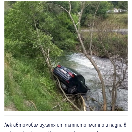
Лек автомобил излетя от пътното платно и падна в