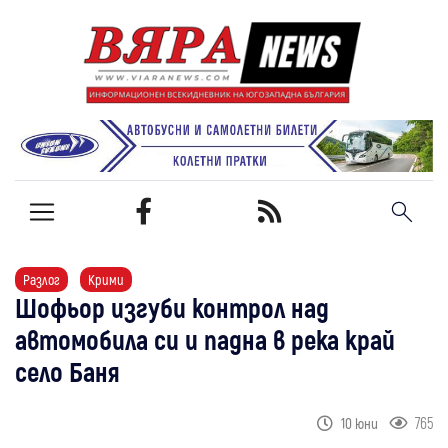
Разлог
Крими
Шофьор изгуби контрол над
автомобила си и падна в река край
село Баня
765
10 юни