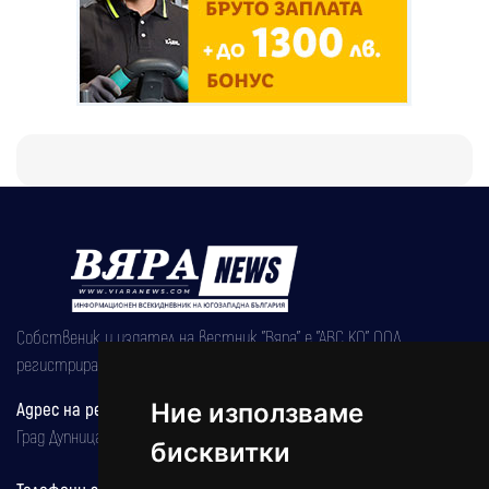
Собственик и издател на вестник "Вяра" е "АВС КО" ООД,
регистрирана на 08.05.2002 година.
Адрес на редакцията
Ние използваме
Град Дупница, ул.''Христо Ботев" 43
бисквитки
Телефони за реклама и абонаменти