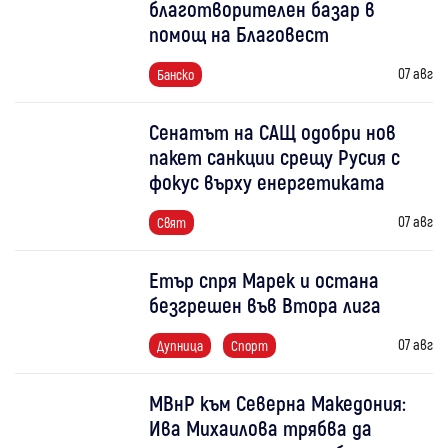
благотворителен базар в
помощ на Благовест
07 авг
Банско
Сенатът на САЩ одобри нов
пакет санкции срещу Русия с
фокус върху енергетиката
07 авг
Свят
Етър спря Марек и остана
безгрешен във Втора лига
07 авг
Дупница
Спорт
МВнР към Северна Македония:
Ива Михаилова трябва да