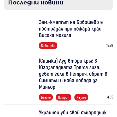
Последни новини
Зам.-кметът на Бобошево е
пострадал при пожара край
Висока могила
15:28
Бобошево
(Снимки) Луд втори кръг в
Югозападната Трета лига:
девет гола в Петрич, обрат в
Симитли и нова победа за
Миньор
14:05
Банско
Петрич
Разлог
Украинец уби свой сънародник