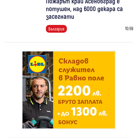
Пожарът край Асеновград е
потушен, над 6000 декара са
засегнати
10:59
България