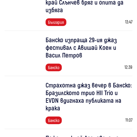
край Слънчев бряг и опита да
избяга
13:47
България
Банско изпраща 29-ия джаз
фестивал с Авишай Коен и
Васил Петров
12:39
Банско
Страхотна джаз вечер в Банско:
Бразилското трио HII Trio и
EVDN вдигнаха публиката на
крака
11:07
Банско