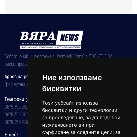
Собственик и издател на вестник "Вяра" е "АВС КО" ООД,
регистрирана на 08.05.2002 година.
Адрес на редакцията
Ние използваме
Град Дупница, ул.''Христо Ботев" 43
бисквитки
Телефони за реклама и абонаменти
Този уебсайт използва
0879 356 082
бисквитки и други технологии
0879 356 098
за проследяване, за да подобри
0879 356 289
изживяването ви при
сърфиране за следните цели:
за
Е-мейл