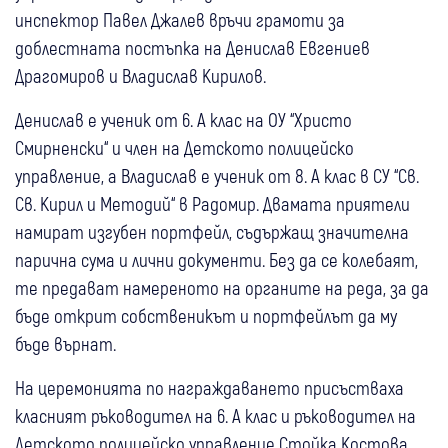
инспектор Павел Джалев връчи грамоти за
доблестната постъпка на Денислав Евгениев
Драгомиров и Владислав Кирилов.
Денислав е ученик от 6. А клас на ОУ “Христо
Смирненски“ и член на Детското полицейско
управление, а Владислав е ученик от 8. А клас в СУ “Св.
Св. Кирил и Методий“ в Радомир. Двамата приятели
намират изгубен портфейл, съдържащ значителна
парична сума и лични документи. Без да се колебаят,
те предават намереното на органите на реда, за да
бъде открит собственикът и портфейлът да му
бъде върнат.
На церемонията по награждаването присъстваха
класният ръководител на 6. А клас и ръководител на
Детското полицейско управление Стойка Костова,