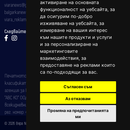
активиране на основната
viaranews@gmail.com
функционалност на уебсайта
,
за
balgarkanews@gmail.com
да осигурим по-добро
viara_reklama@mail.bg
изживяване на уебсайта
,
за
измерване на вашия интерес
Следвайте ни:
към нашите продукти и услуги
и за персонализиране на
маркетинговите
взаимодействия
,
за
предоставяне на реклами които
са по-подходящи за вас
.
Печатното издание на вестника е регистрирано в националния
класификатор на печатните издания (Българска национална
Съгласен съм
агенция за ISSN) под номер: ISSN 1312-4722.
"АВС КО" ООД е притежател на марката: Вяра информационен
Аз отказвам
всекидневник на югозападна България, със свидетелство за марка
Промяна на предпочитанията
рег. номер: 47857/11.05.2004 година.
ми
© 2026 Вяра News Всички права запазени!
Created by
DREAMmedia Creative Studio