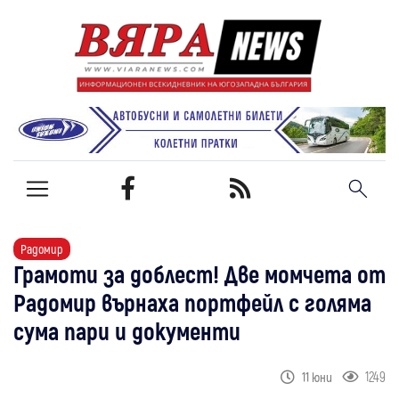
Радомир
Грамоти за доблест! Две момчета от
Радомир върнаха портфейл с голяма
сума пари и документи
1249
11 юни