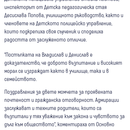
инспекторът от Детска педагогическа стая
Десислава Попова, училищното ръководство, както и
членовете на Детското полицейско управление,
които подкрепиха своя съученик и споделиха
радостта от заслуженото отличие.
“Постъпката на Владислав и Денислав е
доказателство, че доброто възпитание и високият
морал се изграждат както в училище, така и в
семейството.
Поздравления за двете момчета за проявената
почтеност и гражданска отговорност. Адмирации
заслужават и техните родители, които са
възпитали у тях уважение към закона и чувството за
дълг към обществото“, коментираха от Основно