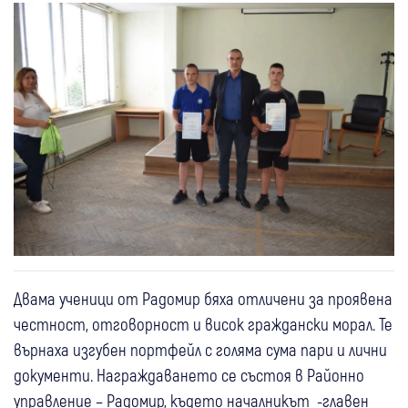
Двама ученици от Радомир бяха отличени за проявена
честност, отговорност и висок граждански морал. Те
върнаха изгубен портфейл с голяма сума пари и лични
документи. Награждаването се състоя в Районно
управление – Радомир, където началникът -главен