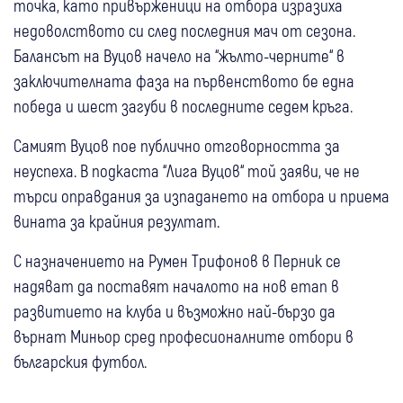
точка, като привърженици на отбора изразиха
недоволството си след последния мач от сезона.
Балансът на Вуцов начело на “жълто-черните“ в
заключителната фаза на първенството бе една
победа и шест загуби в последните седем кръга.
Самият Вуцов пое публично отговорността за
неуспеха. В подкаста “Лига Вуцов“ той заяви, че не
търси оправдания за изпадането на отбора и приема
вината за крайния резултат.
С назначението на Румен Трифонов в Перник се
надяват да поставят началото на нов етап в
развитието на клуба и възможно най-бързо да
върнат Миньор сред професионалните отбори в
българския футбол.