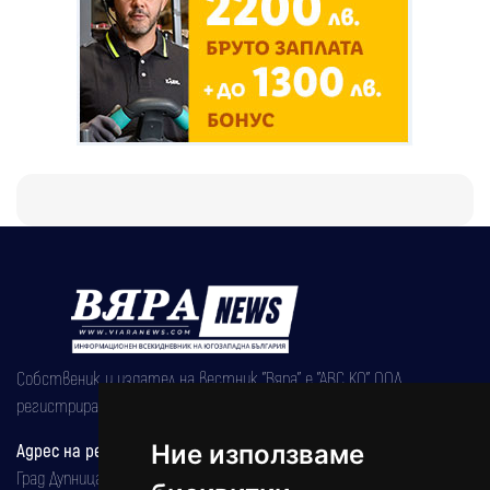
Собственик и издател на вестник "Вяра" е "АВС КО" ООД,
регистрирана на 08.05.2002 година.
Адрес на редакцията
Ние използваме
Град Дупница, ул.''Христо Ботев" 43