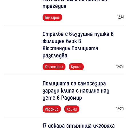
трагедия
12:41
България
Стрелба с въздушна пушка в
жилищен блок в
Кюстендил:Полицията
разследва
12:29
Кюстендил
Крими
Полицията се самосезира
заради клипа с насилие над
дете в Радомир
12:20
Радомир
Крими
17 декара стърнища изгоряха