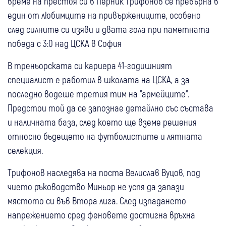
време на престоя си в Перник Трифонов се превърна в
един от любимците на привържениците, особено
след силните си изяви и двата гола при паметната
победа с 3:0 над ЦСКА в София
В треньорската си кариера 41-годишният
специалист е работил в школата на ЦСКА, а за
последно водеше третия тим на “армейците“.
Предстои той да се запознае детайлно със състава
и наличната база, след което ще вземе решения
относно бъдещето на футболистите и лятната
селекция.
Трифонов наследява на поста Велислав Вуцов, под
чието ръководство Миньор не успя да запази
мястото си във Втора лига. След изпадането
напрежението сред феновете достигна връхна