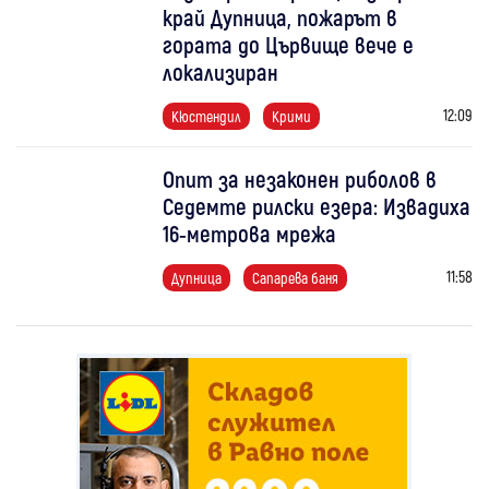
край Дупница, пожарът в
гората до Цървище вече е
локализиран
12:09
Кюстендил
Крими
Опит за незаконен риболов в
Седемте рилски езера: Извадиха
16-метрова мрежа
11:58
Дупница
Сапарева баня