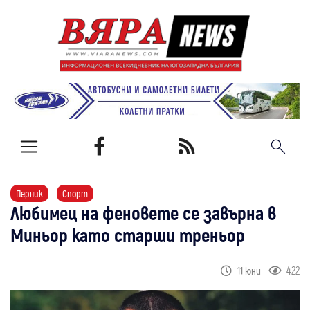
Перник
Спорт
Любимец на феновете се завърна в
Миньор като старши треньор
422
11 юни