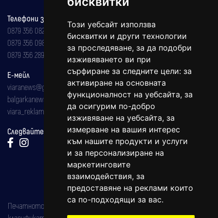
бисквитки
Телефони за реклама и абонаменти
Този уебсайт използва
0879 356 082
бисквитки и други технологии
0879 356 098
за проследяване, за да подобри
0879 356 289
изживяването ви при
сърфиране за следните цели:
за
Е-мейл
активиране на основната
viaranews@gmail.com
функционалност на уебсайта
,
за
balgarkanews@gmail.com
да осигурим по-добро
viara_reklama@mail.bg
изживяване на уебсайта
,
за
измерване на вашия интерес
Следвайте ни:
към нашите продукти и услуги
и за персонализиране на
маркетинговите
взаимодействия
,
за
предоставяне на реклами които
са по-подходящи за вас
.
Печатното издание на вестника е регистрирано в националния
класификатор на печатните издания (Българска национална