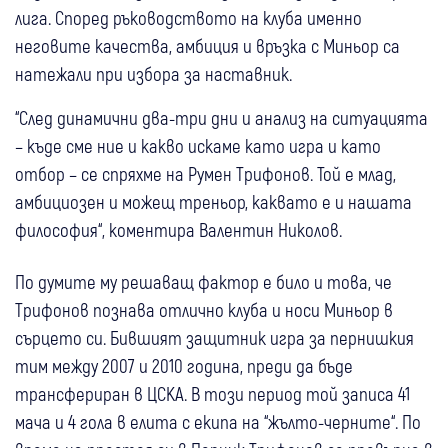
лига. Според ръководството на клуба именно
неговите качества, амбиция и връзка с Миньор са
натежали при избора за наставник.
“След динамични два-три дни и анализ на ситуацията
– къде сме ние и какво искаме като игра и като
отбор – се спряхме на Румен Трифонов. Той е млад,
амбициозен и можещ треньор, каквато е и нашата
философия“, коментира Валентин Николов.
По думите му решаващ фактор е било и това, че
Трифонов познава отлично клуба и носи Миньор в
сърцето си. Бившият защитник игра за пернишкия
тим между 2007 и 2010 година, преди да бъде
трансфериран в ЦСКА. В този период той записа 41
мача и 4 гола в елита с екипа на “жълто-черните“. По