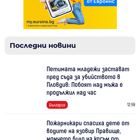
Последни новини
Петимата младежи застават
пред съда за убийството в
Пловдив: Побоят над мъжа е
продължил над час
12:59
България
Пожарникари спасиха дете от
водите на язовир Правище,
момчето било на косъм от