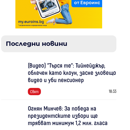
Последни новини
(Видео) "Търся те": Тийнейджър,
облечен като клоун, засне зловещо
видео и уби пенсионер
18:33
Свят
Огнян Минчев: За победа на
президентските избори ще
трябват минимум 1,2 млн. гласа