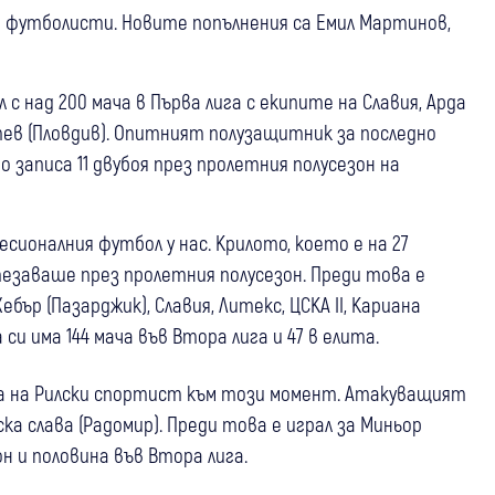
и футболисти. Новите попълнения са Емил Мартинов,
с над 200 мача в Първа лига с екипите на Славия, Арда
отев (Пловдив). Опитният полузащитник за последно
 записа 11 двубоя през пролетния полусезон на
сионалния футбол у нас. Крилото, което е на 27
стезаваше през пролетния полусезон. Преди това е
ебър (Пазарджик), Славия, Литекс, ЦСКА II, Кариана
си има 144 мача във Втора лига и 47 в елита.
ва на Рилски спортист към този момент. Атакуващият
а слава (Радомир). Преди това е играл за Миньор
он и половина във Втора лига.