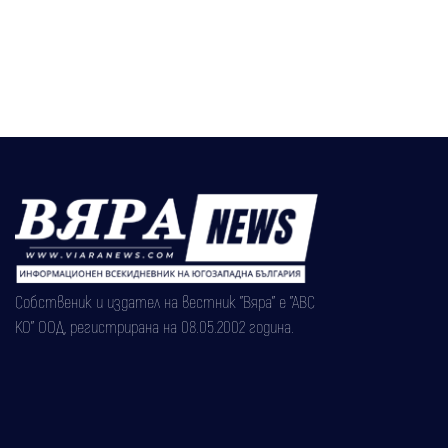
Собственик и издател на вестник "Вяра" е "АВС
КО" ООД, регистрирана на 08.05.2002 година.