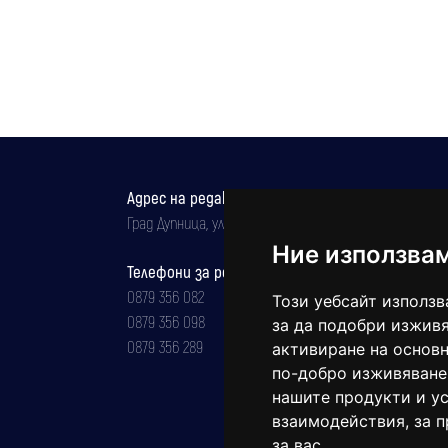
Адрес на редакцията
Град Дупница, ул.''Христо Ботев" 43
Ние използва
Телефони за реклама и абонаменти
0879 356 082
Този уебсайт използв
0879 356 098
за да подобри изживя
0879 356 289
активиране на основн
по-добро изживяване
нашите продукти и ус
взаимодействия
,
за 
за вас
.