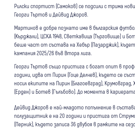
Рилски спортист (Самоков) се подсили с трима нов
Георги Търтов и Дейвид Джоров.
Мартинов е добре познато име в българския футбол 
(Кърджали), ЦСКА 1948, Светкавица (Търговище) и Б
беше част от състава на Хебър (Пазарджик), където
кампания 2025/26 във Втора лига.
Георги Търтов също пристига с богат опит в профе
години, идва от Пирин (Гоце Делчев), където се съ
носил екипите на Пирин (Благоевград), Крумовград, Х
(Ерден) и Ботев (Гълъбово). До момента в кариерата 
Дейвид Джоров е най-младото попълнение в съста
полузащитник е на 20 години и пристига от Струмск
(Перник), където записа 36 двубоя в рамките на сез