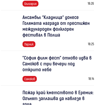
18:26
България
Ансамбъл “Кладница“ донесе
Голямата награда от престижен
международен фолклорен
фестивал в Полша
18:25
Перник
"София филм фест" отново идва в
Самоков с три вечери под
открито небе
18:14
Самоков
Пожар край кметството в Еремия:
Огънят заплашва да навлезе в
гора