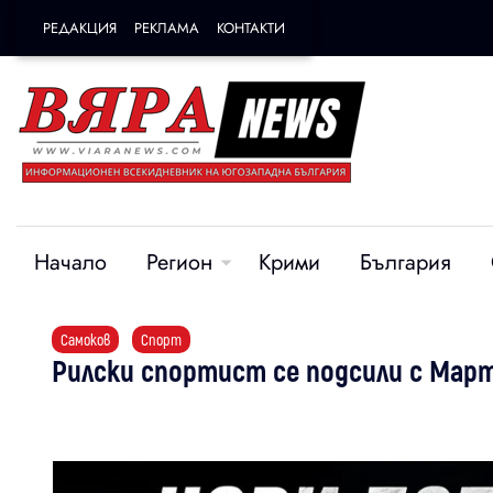
РЕДАКЦИЯ
РЕКЛАМА
КОНТАКТИ
Начало
Регион
Крими
България
Самоков
Спорт
Рилски спортист се подсили с Мар