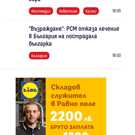
18:09
Кюстендил
Невестино
Крими
“Възраждане“: РСМ отказа лечение
в България на пострадала
българка
18:00
България