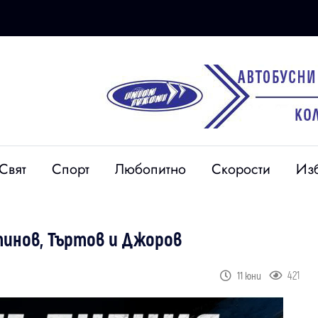
Свят
Спорт
Любопитно
Скорости
Из
тинов, Търтов и Джоров
421
11 юни