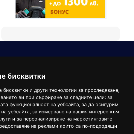
Е-мейл
Следвайте ни:
viaranews@gmail.com
balgarkanews@gmail.com
ме бисквитки
viara_reklama@mail.bg
а бисквитки и други технологии за проследяване,
ването ви при сърфиране за следните цели:
за
ата функционалност на уебсайта
,
за да осигурим
 на уебсайта
,
за измерване на вашия интерес към
луги и за персонализиране на маркетинговите
предоставяне на реклами които са по-подходящи