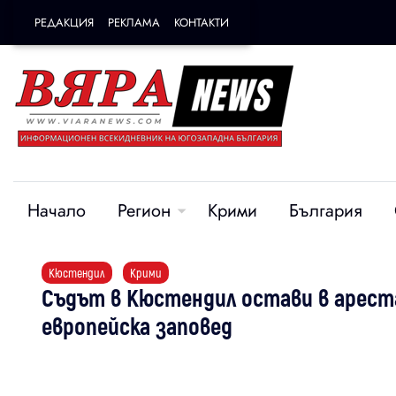
РЕДАКЦИЯ
РЕКЛАМА
КОНТАКТИ
Начало
Регион
Крими
България
Кюстендил
Крими
Съдът в Кюстендил остави в ареста
европейска заповед