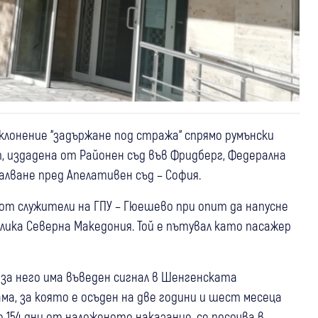
клонение “задържане под стража“ спрямо румънски
т, издадена от Районен съд във Фридберг, Федерална
алване пред Апелативен съд – София.
 г. от служители на ГПУ – Гюешево при опит да напусне
лика Северна Македония. Той е пътувал като пасажер
 за него има въведен сигнал в Шенгенската
а, за която е осъден на две години и шест месеца
154 дни от наложеното наказание, се посочва в