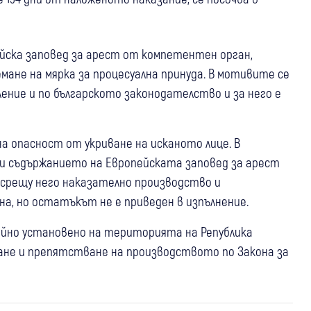
ейска заповед за арест от компетентен орган,
мане на мярка за процесуална принуда. В мотивите се
ение и по българското законодателство и за него е
а опасност от укриване на исканото лице. В
 и съдържанието на Европейската заповед за арест
о срещу него наказателно производство и
а, но остатъкът не е приведен в изпълнение.
айно установено на територията на Република
ване и препятстване на производството по Закона за
07 авг
България
След случая с изоставеното в жегата