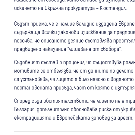
искането на Окръжна прокуратура – Кюстендил.
Съдът приема, че е налице валидно издадена Европ
съдържаща всички законови изисквания за предприе
посочва, че описаното деяние съставлява престъпл
предвидено наказание “лишаване от свобода“.
Съдебният състав е преценил, че съществува реалн
мотивите се отбелязва, че от данните по делото
се установява, че лицето е било наясно с воденот
постановената присъда, част от която е изтърпян
Според съда обстоятелството, че лицето не е тр
България, допълнително обосновава риска от укри
07 авг
Кюстендил
екстрадицията и Европейската заповед за арест.
Окръжен съд – Кюстендил с
06 авг
България
благодарност към съдебния секретар