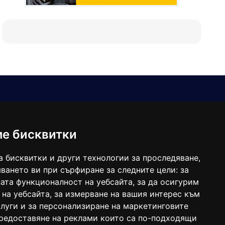
Е-мейл
Следвайте ни:
viaranews@gmail.com
balgarkanews@gmail.com
ме бисквитки
viara_reklama@mail.bg
а бисквитки и други технологии за проследяване,
ването ви при сърфиране за следните цели:
за
ата функционалност на уебсайта
,
за да осигурим
 на уебсайта
,
за измерване на вашия интерес към
луги и за персонализиране на маркетинговите
предоставяне на реклами които са по-подходящи