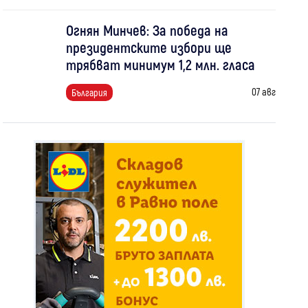
Огнян Минчев: За победа на
президентските избори ще
трябват минимум 1,2 млн. гласа
07 авг
България