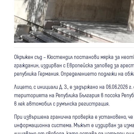
Окръжен съд – Кюстендил постанови мярка за неот
гражданин, издирван с Европейска заповед за арес
република Германия. Определението подлежи на обж
Лицето, с инициали Д. З., е задържано на 06.06.2026
територията на Република България в посока Репуб
в лек автомобил с румънска регистрация.
При извършена гранична проверка е установено, че
информационна система. Мъжът е издирван за измам
лишаване от свобода, като остава да изтърпи още 