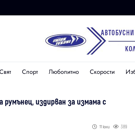
Свят
Спорт
Любопитно
Скорости
Из
 румънец, издирван за измама с
389
11 юни