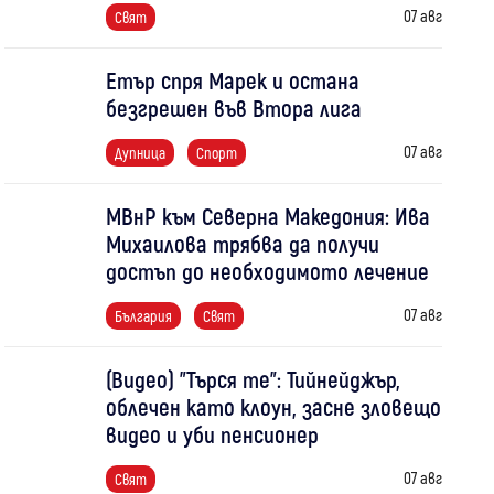
07 авг
Свят
Етър спря Марек и остана
безгрешен във Втора лига
07 авг
Дупница
Спорт
МВнР към Северна Македония: Ива
Михаилова трябва да получи
достъп до необходимото лечение
07 авг
България
Свят
(Видео) "Търся те": Тийнейджър,
облечен като клоун, засне зловещо
видео и уби пенсионер
07 авг
Свят