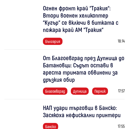
Огнен фронт край “Тракия“:
Втори военен хеликоптер
“Кугър“ се включи в битката с
пожара край АМ “Тракия“
18:14
България
От Благоевград през Дупница до
Батановци: Съдът остави в
ареста тримата обвинени за
дръзкия обир
17:57
Благоевград
Дупница
Перник
НАП удари търговци в Банско:
Засякоха нефискални принтери
17:55
Банско