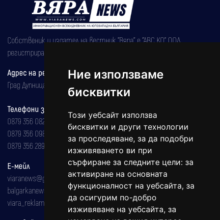
Собственик и издател на вестник "Вяра" е "АВС КО" ООД,
регистрирана на 08.05.2002 година.
Ние използваме
Адрес на редакцията
Град Дупница, ул.''Христо Ботев" 43
бисквитки
Телефони за реклама и абонаменти
Този уебсайт използва
0879 356 082
бисквитки и други технологии
0879 356 098
за проследяване, за да подобри
0879 356 289
изживяването ви при
сърфиране за следните цели:
за
Е-мейл
активиране на основната
viaranews@gmail.com
функционалност на уебсайта
,
за
balgarkanews@gmail.com
да осигурим по-добро
viara_reklama@mail.bg
изживяване на уебсайта
,
за