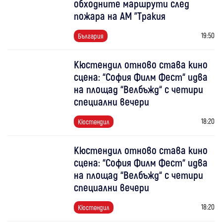
обходните маршрути след
пожара на АМ "Тракия
19:50
България
Кюстендил отново става кино
сцена: “София Филм Фест“ идва
на площад “Велбъжд“ с четири
специални вечери
18:20
Кюстендил
Кюстендил отново става кино
сцена: “София Филм Фест“ идва
на площад “Велбъжд“ с четири
специални вечери
18:20
Кюстендил