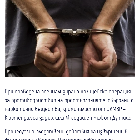
При проведена специализирана полицейска операция
за противодействие на престъпленията, свързани с
наркотични вещества, криминалисти от ОДМВР –
Кюстендил са задържали 41-годишен мъж от Дупница.
Процесуално-следствени действия са извършени в
жилището му в града. При претърсването са