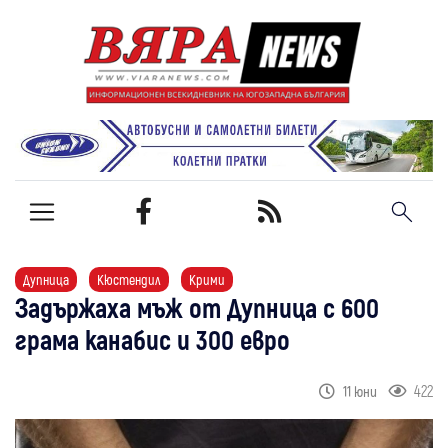
Дупница
Кюстендил
Крими
Задържаха мъж от Дупница с 600
грама канабис и 300 евро
422
11 юни