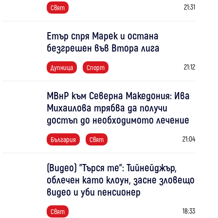
21:31
Свят
Етър спря Марек и остана
безгрешен във Втора лига
21:12
Дупница
Спорт
МВнР към Северна Македония: Ива
Михаилова трябва да получи
достъп до необходимото лечение
21:04
България
Свят
(Видео) "Търся те": Тийнейджър,
облечен като клоун, засне зловещо
видео и уби пенсионер
18:33
Свят