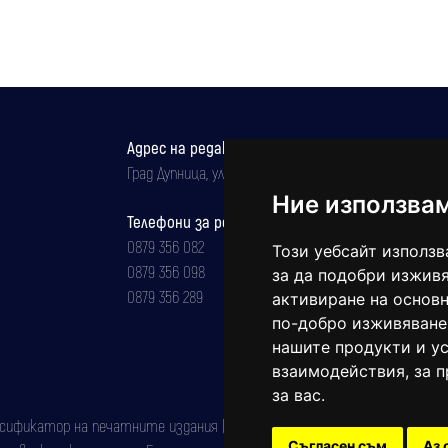
Адрес на редакцията
Град Дупница, ул.''Христо Ботев" 43
Ние използва
Телефони за реклама и абонаменти
0879 356 082
Този уебсайт използв
0879 356 098
за да подобри изживя
0879 356 289
активиране на основн
по-добро изживяване
нашите продукти и ус
взаимодействия
,
за 
за вас
.
фикатор на печатните издания (Българска национална агенция за ISSN)
Съгласен съм
Аз 