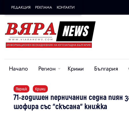
РЕДАКЦИЯ
РЕКЛАМА
КОНТАКТИ
Начало
Регион
Крими
България
Перник
Крими
71-годишен перничанин седна пиян за
шофира със “скъсана“ книжка