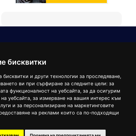
Е-мейл
Следвайте ни:
viaranews@gmail.com
balgarkanews@gmail.com
ме бисквитки
viara_reklama@mail.bg
а бисквитки и други технологии за проследяване,
ването ви при сърфиране за следните цели:
за
ата функционалност на уебсайта
,
за да осигурим
 на уебсайта
,
за измерване на вашия интерес към
луги и за персонализиране на маркетинговите
предоставяне на реклами които са по-подходящи
 под номер: ISSN 1312-4722.
отказвам
Промяна на предпочитанията ми