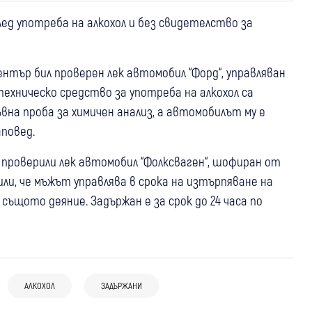
ед употреба на алкохол и без свидетелство за
 център бил проверен лек автомобил “Форд“, управляван
техническо средство за употреба на алкохол са
ъвна проба за химичен анализ, а автомобилът му е
аповед.
РУ проверили лек автомобил “Фолксваген“, шофиран от
ли, че мъжът управлява в срока на изтърпяване на
 същото деяние. Задържан е за срок до 24 часа по
06 авг
България
04 авг
България
Километрично задръстване по
04 авг
Перник
Крими
Полиция спря бус с 20 нелегални
обходните маршрути след пожара на
АЛКОХОЛ
ЗАДЪРЖАНИ
Жесток грабеж в Трън: Цяла тумба
мигранти край Ропотамо, задържан е и
АМ "Тракия
нахлу в дома на 82-годишна жена и я
шофьорът