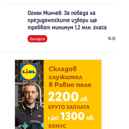
Огнян Минчев: За победа на
президентските избори ще
трябват минимум 1,2 млн. гласа
18:26
България