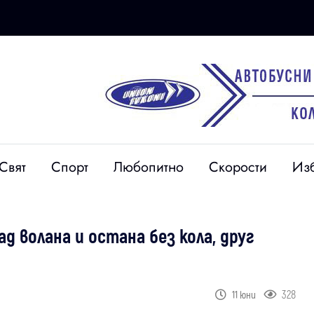
Свят
Спорт
Любопитно
Скорости
Из
д волана и остана без кола, друг
328
11 юни