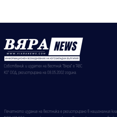
Собственик и издател на вестник "Вяра" е "АВС
КО" ООД, регистрирана на 08.05.2002 година.
Печатното издание на вестника е регистрирано в националния класи