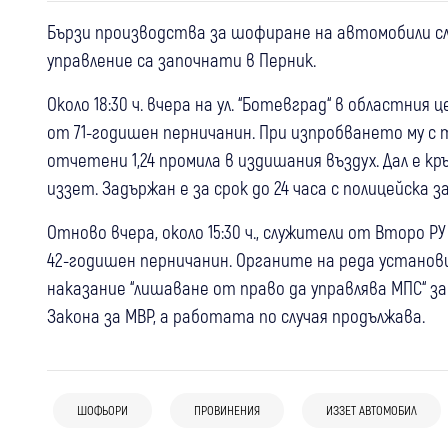
Бързи производства за шофиране на автомобили сл
управление са започнати в Перник.
Около 18:30 ч. вчера на ул. “Ботевград“ в областния
от 71-годишен перничанин. При изпробването му с 
отчетени 1,24 промила в издишания въздух. Дал е кр
иззет. Задържан е за срок до 24 часа с полицейска з
Отново вчера, около 15:30 ч., служители от Второ 
42-годишен перничанин. Органите на реда установи
наказание “лишаване от право да управлява МПС“ за
Закона за МВР, а работата по случая продължава.
05 авг
България
04 авг
България
11:46
10 души вече са задържани за
Рила
Крими
Гл.секретар на МВР Любомир Николов
фабриката за смърт в София:
Хванаха шофьор с 1,61 промила, колата
ШОФЬОРИ
ПРОВИНЕНИЯ
ИЗЗЕТ АВТОМОБИЛ
за разкритата фабрика за смърт:
Разследващите откриха дрога, оръжия
му остана в полицията
Нарколаборатория в София е
и над 300 000 евро