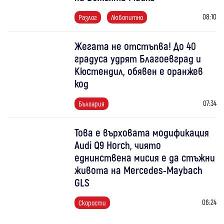
08:10
Разлог
Любопитно
Жегата не отстъпва! До 40
градуса удрят Благоевград и
Кюстендил, обявен е оранжев
код
07:34
България
Това е върховата модификация
Audi Q9 Horch, чиято
еднинствена мисия е да стъжни
живота на Mercedes-Maybach
GLS
06:24
Скорости