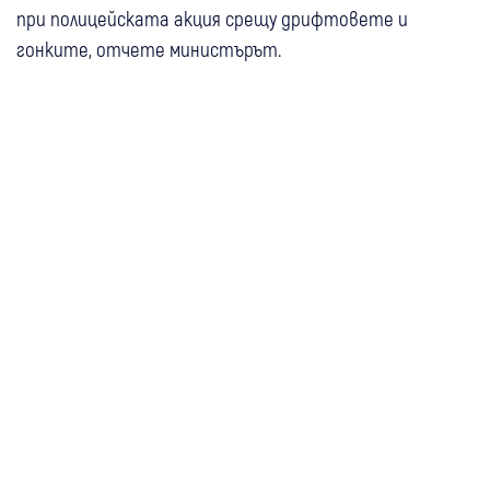
при полицейската акция срещу дрифтовете и
гонките, отчете министърът.