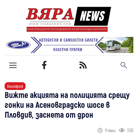
България
Вижте акцията на полицията срещу
гонки на Асеновградско шосе в
Пловдив, заснета от дрон
388
11 юни