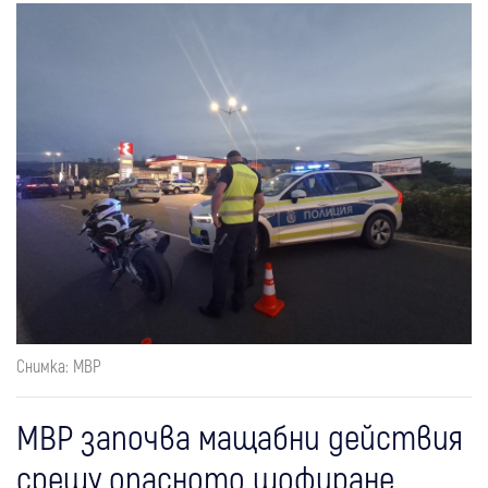
Снимка: МВР
МВР започва мащабни действия
срещу опасното шофиране,