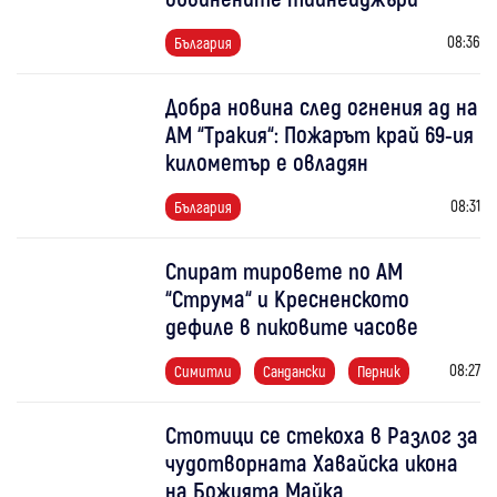
08:36
България
Добра новина след огнения ад на
АМ “Тракия“: Пожарът край 69-ия
километър е овладян
08:31
България
Спират тировете по АМ
“Струма“ и Кресненското
дефиле в пиковите часове
08:27
Симитли
Сандански
Перник
Стотици се стекоха в Разлог за
чудотворната Хавайска икона
на Божията Майка