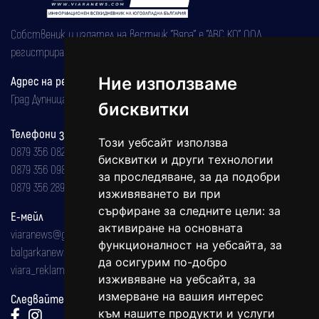
Собственик и издател на вестник "Вяра" е "АВС КО" ООД,
регистрирана на 08.05.2002 година.
Адрес на редакцията
Ние използваме
Град Дупница, ул.''Христо Ботев" 43
бисквитки
Телефони за реклама и абонаменти
Този уебсайт използва
0879 356 082
бисквитки и други технологии
0879 356 098
за проследяване, за да подобри
0879 356 289
изживяването ви при
сърфиране за следните цели:
за
Е-мейл
активиране на основната
viaranews@gmail.com
функционалност на уебсайта
,
за
balgarkanews@gmail.com
да осигурим по-добро
viara_reklama@mail.bg
изживяване на уебсайта
,
за
измерване на вашия интерес
Следвайте ни:
към нашите продукти и услуги