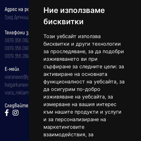
Адрес на редакцията
Ние използваме
Град Дупница, ул.''Христо Ботев" 43
бисквитки
Телефони за реклама и абонаменти
Този уебсайт използва
0879 356 082
бисквитки и други технологии
0879 356 098
за проследяване, за да подобри
0879 356 289
изживяването ви при
сърфиране за следните цели:
за
Е-мейл
активиране на основната
viaranews@gmail.com
функционалност на уебсайта
,
за
balgarkanews@gmail.com
да осигурим по-добро
viara_reklama@mail.bg
изживяване на уебсайта
,
за
измерване на вашия интерес
Следвайте ни:
към нашите продукти и услуги
и за персонализиране на
маркетинговите
взаимодействия
,
за