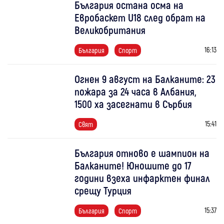
България остана осма на
Евробаскет U18 след обрат на
Великобритания
16:13
България
Спорт
Огнен 9 август на Балканите: 23
пожара за 24 часа в Албания,
1500 ха засегнати в Сърбия
15:41
Свят
България отново е шампион на
Балканите! Юношите до 17
години взеха инфарктен финал
срещу Турция
15:37
България
Спорт