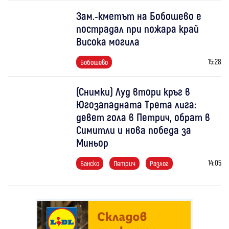
Зам.-кметът на Бобошево е
пострадал при пожара край
Висока могила
15:28
Бобошево
(Снимки) Луд втори кръг в
Югозападната Трета лига:
девет гола в Петрич, обрат в
Симитли и нова победа за
Миньор
14:05
Банско
Петрич
Разлог