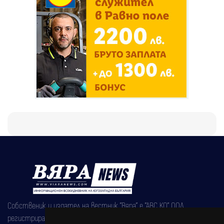
Собственик и издател на вестник "Вяра" е "АВС КО" ООД,
регистрирана на 08.05.2002 година.