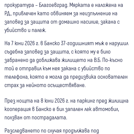
прокуратура – Благоевград. Мярката е наложена на
Р.Д., привлечен като обвиняем за неизпълнение на
заповед за защита от домашно насилие, закана с
убийство и палеж.
На 7 юни 2026 г. в Банско 37-годишният мъж е нарушил
съдебна заповед за защита, с която му е било
забранено да доближава жилището на В.Б. По-късно
той е отправил към нея закана с убийство по
телефона, която е могла да предизвика основателен
страх за нейното осъществяване.
През нощта на 8 юни 2026 г. на паркинг пред жилищна
кооперация в Банско е бил запален лек автомобил,
ползван от пострадалата.
Разследването по случая продължава под