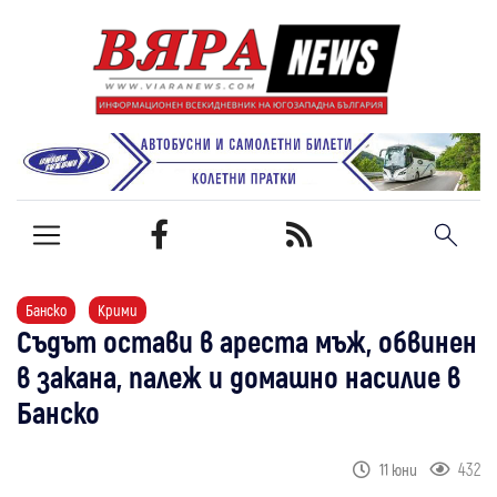
Банско
Крими
Съдът остави в ареста мъж, обвинен
в закана, палеж и домашно насилие в
Банско
432
11 юни