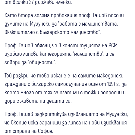
от всички 27 държави членки.
Като втора голяма провокация проф. Ташев посочи
думите на Муцунски за "работа с малцинствата,
включително с българското малцинство".
Проф. Ташев обясни, че в конституцията на РСМ
изобщо липсва категорията "малцинство", а се
говори за "общности".
Той разкри, че това искане е на самите македонски
граждани с българско самосъзнание още от 1991 г., за
което много от тях са платили с тежки репресии и
дори с живота на децата си.
Проф. Ташев разкритикува изявлението на Муцунски,
че Скопие иска гаранции за липса на нови изисквания
от страна на София.