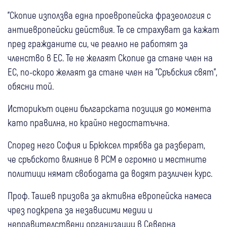
"Скопие използва една проевропейска фразеология с
антиевропейски действия. Те се страхуват да кажат
пред гражданите си, че реално не работят за
членство в ЕС. Те не желаят Скопие да стане член на
ЕС, по-скоро желаят да стане член на "Сръбския свят",
обясни той.
Историкът оцени българската позиция до момента
като правилна, но крайно недостатъчна.
Според него София и Брюксел трябва да разберат,
че сръбското влияние в РСМ е огромно и местните
политици нямат свободата да водят различен курс.
Проф. Ташев призова за активна европейска намеса
чрез подкрепа за независими медии и
неправителствени организации в Северна