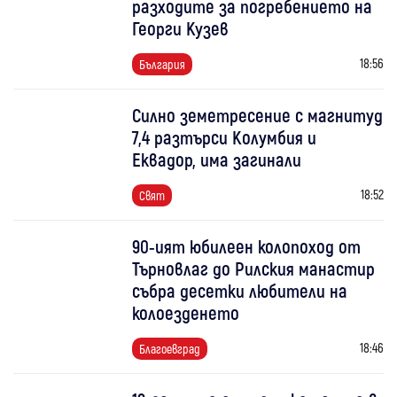
разходите за погребението на
Георги Кузев
18:56
България
Силно земетресение с магнитуд
7,4 разтърси Колумбия и
Еквадор, има загинали
18:52
Свят
90-ият юбилеен колопоход от
Търновлаг до Рилския манастир
събра десетки любители на
колоезденето
18:46
Благоевград