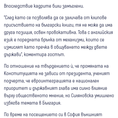
Впоследствие кадрите били замъглени.
"След като се позволява да се заличава от клипове
присъствието на български книги, тя не може да има
друга позиция, освен провокативна. Това с английския
език е поредната брънка от механизми, които се
измислят като пречка в общуването между двете
държави", коментира гостът.
По отношение на твърдението ѝ, че промяната на
Конституцията не зависи от президента, ученият
подчерта, че евроинтеграцията е национален
приоритет и държавният глава има силно влияние
върху общественото мнение, но Силяновска умишлено
избягва темата в България.
По време на посещението си в София външният