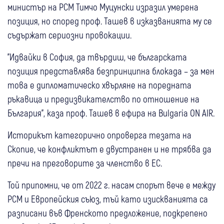
министър на РСМ Тимчо Муцунски изразил умерена
позиция, но според проф. Ташев в изказванията му се
съдържат сериозни провокации.
"Идвайки в София, да твърдиш, че българската
позиция представлява безпринципна блокада – за мен
това е дипломатическо хвърляне на поредната
ръкавица и предизвикателство по отношение на
България", каза проф. Ташев в ефира на Bulgaria ON AIR.
Историкът категорично опроверга тезата на
Скопие, че конфликтът е двустранен и не трябва да
пречи на преговорите за членство в ЕС.
Той припомни, че от 2022 г. насам спорът вече е между
РСМ и Европейския съюз, тъй като изискванията са
разписани във Френското предложение, подкрепено