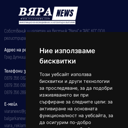
Собственик и издател на вестник "Вяра" е "АВС КО" ООД,
регистрирана на 08.05.2002 година.
Адрес на редакцията
Ние използваме
Град Дупница, ул.''Христо Ботев" 43
бисквитки
Телефони за реклама и абонаменти
Този уебсайт използва
0879 356 082
бисквитки и други технологии
0879 356 098
за проследяване, за да подобри
0879 356 289
изживяването ви при
сърфиране за следните цели:
за
Е-мейл
активиране на основната
viaranews@gmail.com
функционалност на уебсайта
,
за
balgarkanews@gmail.com
да осигурим по-добро
viara_reklama@mail.bg