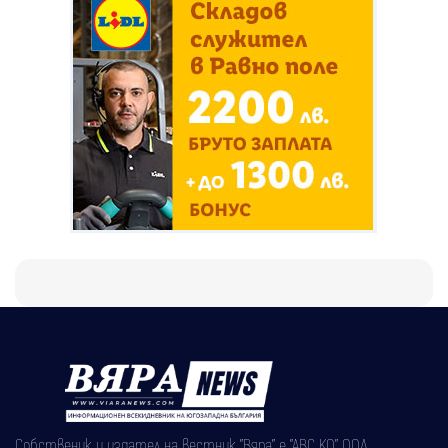
Собственик и издател на вестник "Вяра" е "АВС КО" ООД,