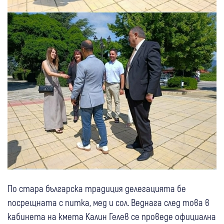
По стара българска традиция делегацията бе
посрещната с питка, мед и сол. Веднага след това в
кабинета на кмета Калин Гелев се проведе официална