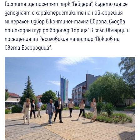
Гостите ще посетят парк “Гейзера“, където ще се
запознаят с характеристиките на най-горещия
минерален извор в континентална Европа. Следва
пешеходен тур до водопад “Горица“ в село Овчарци и
посещение на Ресиловския манастир “Покров на
Света Богородица“.