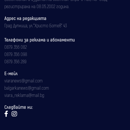
регистрирана на 08.05.2002 година.
Адрес на редакцията
Град Дупница, ул.''Христо Ботев" 43
Телефони за реклама и абонаменти
0879 356 082
0879 356 098
0879 356 289
Е-мейл
viaranews@gmail.com
balgarkanews@gmail.com
viara_reklama@mail.bg
Следвайте ни: