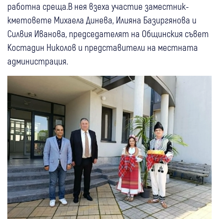
работна среща.В нея взеха участие заместник-
кметовете Михаела Динева, Илияна Базиргянова и
Силвия Иванова, председателят на Общинския съвет
Костадин Николов и представители на местната
администрация.