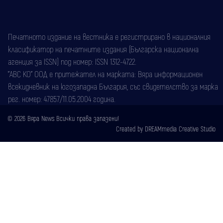
Печатното издание на вестника е регистрирано в националния
класификатор на печатните издания (Българска национална
агенция за ISSN) под номер: ISSN 1312-4722.
"АВС КО" ООД е притежател на марката: Вяра информационен
всекидневник на югозападна България, със свидетелство за марка
рег. номер: 47857/11.05.2004 година.
© 2026 Вяра News Всички права запазени!
Created by
DREAMmedia Creative Studio