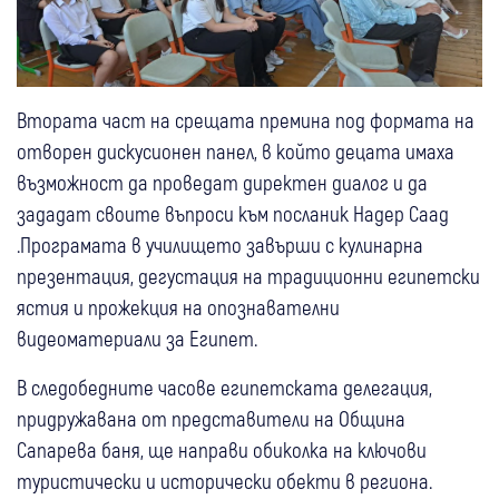
Втората част на срещата премина под формата на
отворен дискусионен панел, в който децата имаха
възможност да проведат директен диалог и да
зададат своите въпроси към посланик Надер Саад
.Програмата в училището завърши с кулинарна
презентация, дегустация на традиционни египетски
ястия и прожекция на опознавателни
видеоматериали за Египет.
В следобедните часове египетската делегация,
придружавана от представители на Община
Сапарева баня, ще направи обиколка на ключови
туристически и исторически обекти в региона.