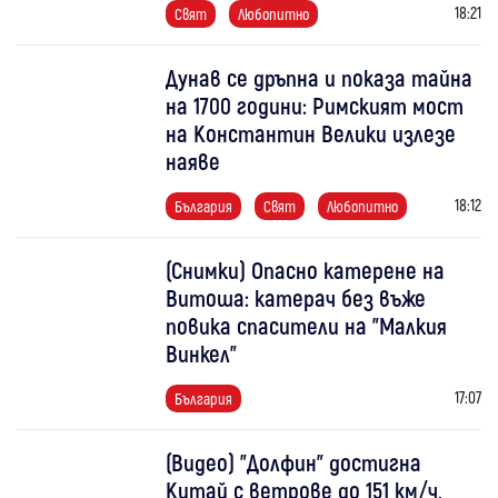
18:21
Свят
Любопитно
Дунав се дръпна и показа тайна
на 1700 години: Римският мост
на Константин Велики излезе
наяве
18:12
България
Свят
Любопитно
(Снимки) Опасно катерене на
Витоша: катерач без въже
повика спасители на "Малкия
Винкел"
17:07
България
(Видео) "Долфин" достигна
Китай с ветрове до 151 км/ч,