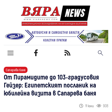
Сапарева баня
От Пирамидите до 103-градусовия
Гейзер: Египетският посланик на
юбилейна визита в Сапарева баня
908
11 юни