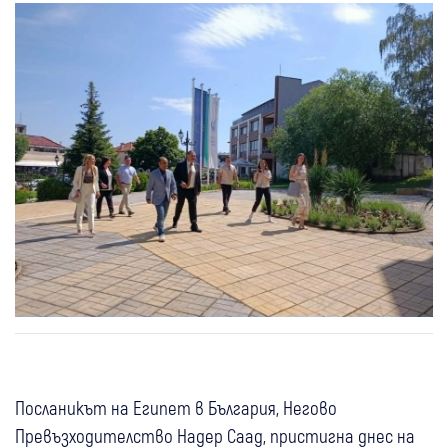
Посланикът на Египет в България, Негово
Превъзходителство Надер Саад, пристигна днес на