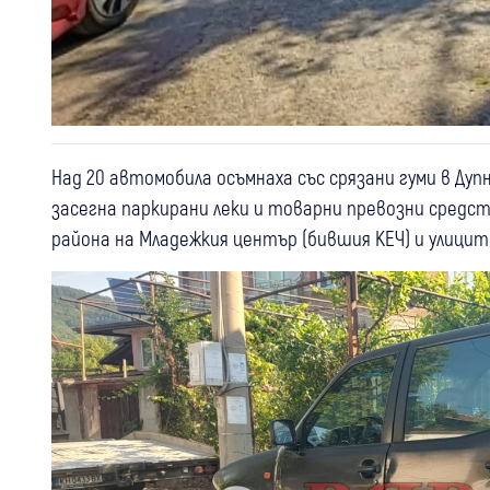
Над 20 автомобила осъмнаха със срязани гуми в Д
засегна паркирани леки и товарни превозни средст
района на Младежкия център (бившия КЕЧ) и улиците “