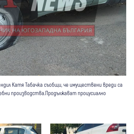
ндил Катя Табачка съобщи, че имуществени вреди са
ъдебни производства.Продължават процусиално