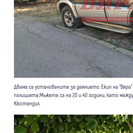
Двама са установените за деянието. Екип на “Вяр
полицията.Мъжете са на 20 и 40 години, като межд
Кюстендил.