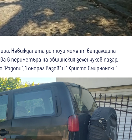
упница. Невижданата до този момент вандалщина
ва в периметъра на общинския зеленчуков пазар,
Родопи“, “Генерал Вазов“ и “ Христо Смирненски“ .