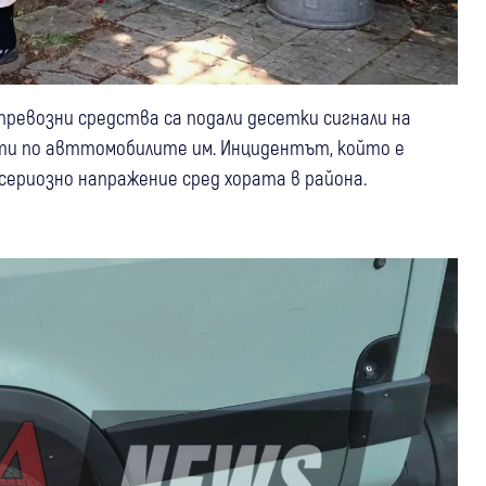
ревозни средства са подали десетки сигнали на
ети по авттомобилите им. Инцидентът, който е
сериозно напражение сред хората в района.