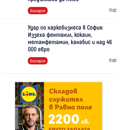
17:02
България
Удар по наркобизнеса в София:
Иззеха фентанил, кокаин,
метамфетамин, канабис и над 46
000 евро
17:00
България