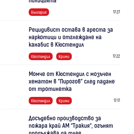
17:27
България
Рецидивист остава в ареста за
наркотици и отглеждане на
канабис в Кюстендил
17:22
Кюстендил
Крими
Момче от Кюстендил с мозъчен
хематом в "Пирогов" след падане
от тротинетка
17:17
Кюстендил
Крими
Досъдебно производство за
пожара край АМ “Тракия“, огънят
продължава да тлее