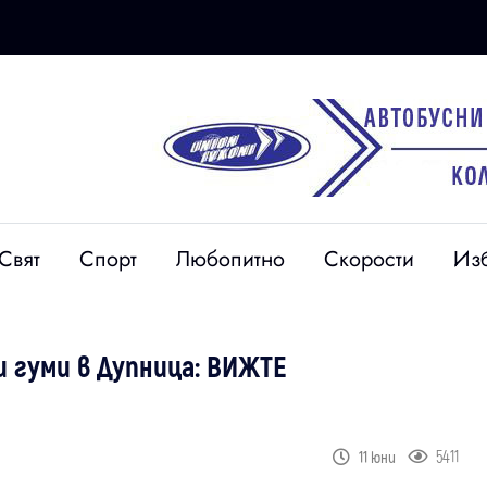
Свят
Спорт
Любопитно
Скорости
Из
и гуми в Дупница: ВИЖТЕ
5411
11 юни