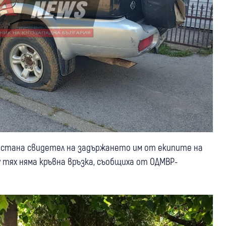
а“ стана свидетел на задържането им от екипите на
у тях няма кръвна връзка, съобщиха от ОДМВР-