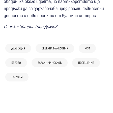
обединиха около идеята, че партньорството ще
продължи да се задълбочава чрез реални съвместни
дейности и нови проекти от взаимен интерес.
Снимки: Община Гоце Делчев
ДЕЛЕГАЦИЯ
СЕВЕРНА МАКЕДОНИЯ
РСМ
22:24
Банско
22:55
Банско
БЕРОВО
ВЛАДИМИР МОСКОВ
ПОСЕЩЕНИЕ
Кметът на Банско: Няма данни за
Чуждестранната група италианци
12:57
Банско
Любопитно
антисемитски инцидент, случаят не
провокирали конфликт, хотелът отчита
12:49
Банско
ТУРИЗЪМ
Китайската дипломация гостува в
бива да се използва за политически
щети за около 15 000 евро
04 авг
Банско
04 авг
Благоевград
Кметът на Банско отхвърли твърдения
Банско: На фокус – туризмът, културата
внушения
Банско събира миналото и бъдещето:
Николай Денков избра Пирин за почивка:
за напрежение с италиански младежи:
и спортът
“Традиции и изкуство“ отново връща
Бившият премиер с 20-километров
“Градът ни е символ на гостоприемство“
духа на старите занаяти, музиката и
преход (Снимки)
вкусовете на града