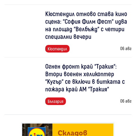
Кюстендил отново става кино
сцена: “София Филм Фест“ идва
на площад “Велбъжд“ с четири
специални вечери
06 авг
Кюстендил
Огнен фронт край “Тракия“:
Втори военен хеликоптер
“Кугър“ се включи в битката с
пожара край АМ “Тракия“
06 авг
България