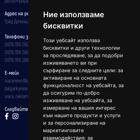
регистрирана на 08.05.2002 година.
Адрес на редакцията
Ние използваме
Град Дупница, ул.''Христо Ботев" 43
бисквитки
Телефони за реклама и абонаменти
Този уебсайт използва
0879 356 082
бисквитки и други технологии
0879 356 098
за проследяване, за да подобри
0879 356 289
изживяването ви при
сърфиране за следните цели:
за
Е-мейл
активиране на основната
viaranews@gmail.com
функционалност на уебсайта
,
за
balgarkanews@gmail.com
да осигурим по-добро
viara_reklama@mail.bg
изживяване на уебсайта
,
за
измерване на вашия интерес
Следвайте ни:
към нашите продукти и услуги
и за персонализиране на
маркетинговите
взаимодействия
,
за