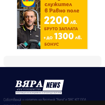
Собственик и издател на вестник "Вяра" е "АВС КО" ООД,