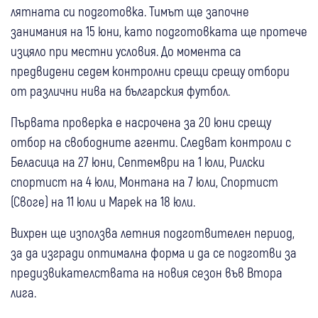
лятната си подготовка. Тимът ще започне
занимания на 15 юни, като подготовката ще протече
изцяло при местни условия. До момента са
предвидени седем контролни срещи срещу отбори
от различни нива на българския футбол.
Първата проверка е насрочена за 20 юни срещу
отбор на свободните агенти. Следват контроли с
Беласица на 27 юни, Септември на 1 юли, Рилски
спортист на 4 юли, Монтана на 7 юли, Спортист
(Своге) на 11 юли и Марек на 18 юли.
Вихрен ще използва летния подготвителен период,
за да изгради оптимална форма и да се подготви за
предизвикателствата на новия сезон във Втора
лига.