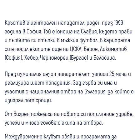
Кръстев е централен нападател, роден през 1999
година в София. Той е юноша на Славия, където прави
и първите си стъпки в мъжкия футбол. В кариерата
си е носил екипите още на ЦСКА, Берое, Локомотив
(София), Хебър, Черноморец (Бургас) и Беласица.
През изминалия сезон нападателят записа 25 мача и
реализира шест попадения. Зад гърба си има и
участия с националния отбор на България, за който е
изиграл пет срещи.
От Вихрен пожелаха на новото си попълнение здраве,
успехи и много голове с екипа на отбора.
Междувременно клубът обяви и програмата за