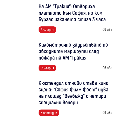
На АМ “Тракия“: Отвориха
платното към София, но към
Бургас чакането стига 3 часа
06 авг
България
Километрично задръстване по
обходните маршрути след
пожара на АМ "Тракия
06 авг
България
Кюстендил отново става кино
сцена: “София Филм Фест“ идва
на площад “Велбъжд“ с четири
специални вечери
06 авг
Кюстендил