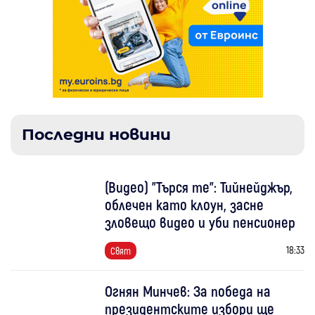
Последни новини
(Видео) "Търся те": Тийнейджър,
облечен като клоун, засне
зловещо видео и уби пенсионер
18:33
Свят
Огнян Минчев: За победа на
президентските избори ще