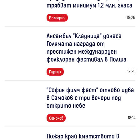
трябват минимум 1,2 млн. гласа
18:26
България
Ансамбъл “Кладница“ донесе
Голямата награда от
престижен международен
фолклорен фестивал в Полша
18:25
Перник
"София филм фест" отново идва
в Самоков с три вечери под
открито небе
18:14
Самоков
Пожар край кметството в