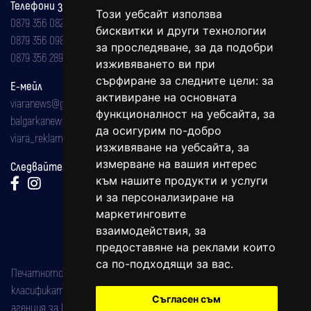
Телефони за реклама и абонаменти
Този уебсайт използва
0879 356 082
бисквитки и други технологии
0879 356 098
за проследяване, за да подобри
0879 356 289
изживяването ви при
сърфиране за следните цели:
за
Е-мейл
активиране на основната
viaranews@gmail.com
функционалност на уебсайта
,
за
balgarkanews@gmail.com
да осигурим по-добро
viara_reklama@mail.bg
изживяване на уебсайта
,
за
измерване на вашия интерес
Следвайте ни:
към нашите продукти и услуги
и за персонализиране на
маркетинговите
взаимодействия
,
за
предоставяне на реклами които
са по-подходящи за вас
.
Печатното издание на вестника е регистрирано в националния
класификатор на печатните издания (Българска национална
Съгласен съм
агенция за ISSN) под номер: ISSN 1312-4722.