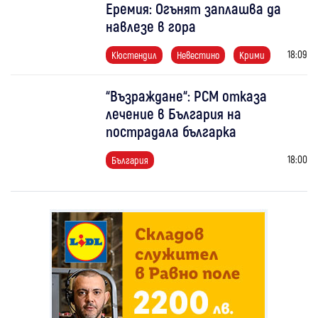
Еремия: Огънят заплашва да
навлезе в гора
18:09
Кюстендил
Невестино
Крими
“Възраждане“: РСМ отказа
лечение в България на
пострадала българка
18:00
България