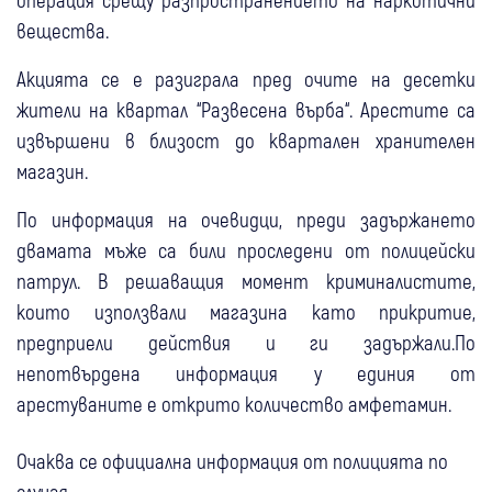
вещества.
Акцията се е разиграла пред очите на десетки
жители на квартал “Развесена върба“. Арестите са
извършени в близост до квартален хранителен
магазин.
По информация на очевидци, преди задържането
двамата мъже са били проследени от полицейски
патрул. В решаващия момент криминалистите,
които използвали магазина като прикритие,
предприели действия и ги задържали.По
непотвърдена информация у единия от
арестуваните е открито количество амфетамин.
Очаква се официална информация от полицията по
случая.