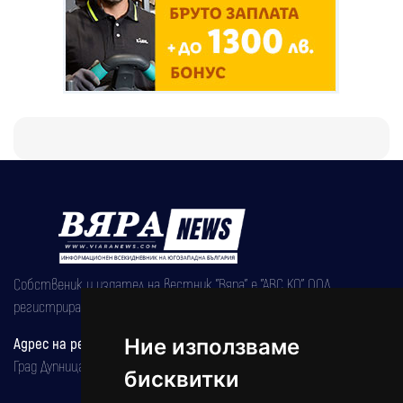
Собственик и издател на вестник "Вяра" е "АВС КО" ООД,
регистрирана на 08.05.2002 година.
Ние използваме
Адрес на редакцията
Град Дупница, ул.''Христо Ботев" 43
бисквитки