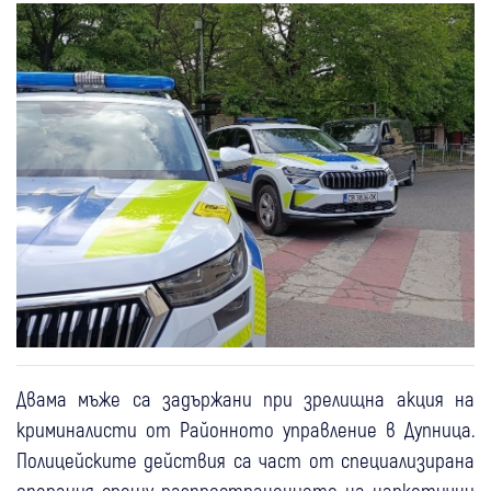
Двама мъже са задържани при зрелищна акция на
криминалисти от Районното управление в Дупница.
Полицейските действия са част от специализирана
операция срещу разпространението на наркотични