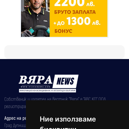
Собственик и издател на вестник "Вяра" е "АВС КО" ООД,
регистрирана на 08.05.2002 година.
Адрес на редакцията
Ние използваме
Град Дупница, ул.''Христо Ботев" 43