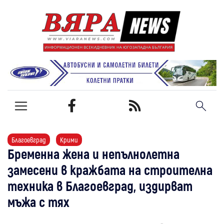
Благоевград
Крими
Бременна жена и непълнолетна
замесени в кражбата на строителна
техника в Благоевград, издирват
мъжа с тях