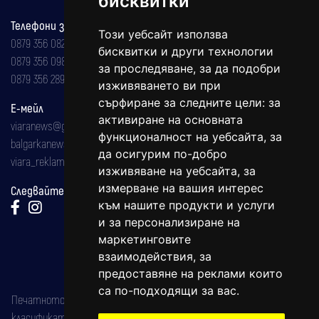
бисквитки
Телефони за реклама и абонаменти
Този уебсайт използва
0879 356 082
бисквитки и други технологии
0879 356 098
за проследяване, за да подобри
0879 356 289
изживяването ви при
сърфиране за следните цели:
за
Е-мейл
активиране на основната
viaranews@gmail.com
функционалност на уебсайта
,
за
balgarkanews@gmail.com
да осигурим по-добро
viara_reklama@mail.bg
изживяване на уебсайта
,
за
измерване на вашия интерес
Следвайте ни:
към нашите продукти и услуги
и за персонализиране на
маркетинговите
взаимодействия
,
за
предоставяне на реклами които
са по-подходящи за вас
.
Печатното издание на вестника е регистрирано в националния
класификатор на печатните издания (Българска национална