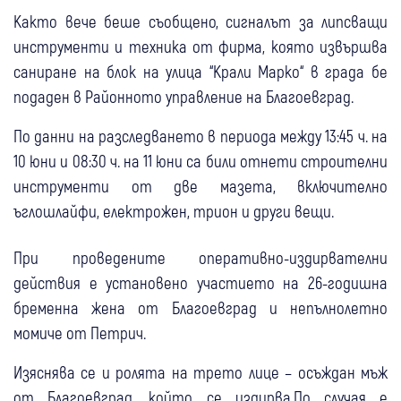
Както вече беше съобщено, сигналът за липсващи
инструменти и техника от фирма, която извършва
саниране на блок на улица “Крали Марко“ в града бе
подаден в Районното управление на Благоевград.
По данни на разследването в периода между 13:45 ч. на
10 юни и 08:30 ч. на 11 юни са били отнети строителни
инструменти от две мазета, включително
ъглошлайфи, електрожен, трион и други вещи.
При проведените оперативно-издирвателни
действия е установено участието на 26-годишна
бременна жена от Благоевград и непълнолетно
момиче от Петрич.
Изяснява се и ролята на трето лице – осъждан мъж
от Благоевград, който се издирва.По случая е