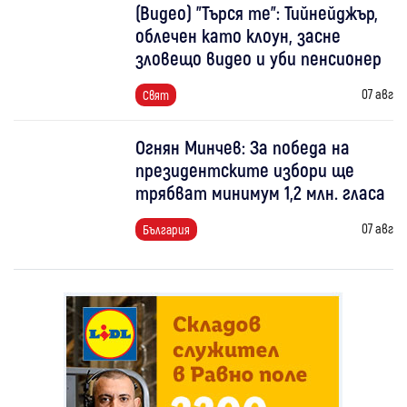
(Видео) "Търся те": Тийнейджър,
облечен като клоун, засне
зловещо видео и уби пенсионер
07 авг
Свят
Огнян Минчев: За победа на
президентските избори ще
трябват минимум 1,2 млн. гласа
07 авг
България