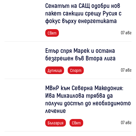
Сенатът на САЩ одобри нов
пакет санкции срещу Русия с
фокус върху енергетиката
07 авг
Свят
Етър спря Марек и остана
безгрешен във Втора лига
07 авг
Дупница
Спорт
МВнР към Северна Македония:
Ива Михаилова трябва да
получи достъп до необходимото
лечение
07 авг
България
Свят