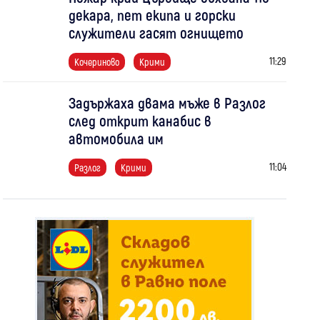
декара, пет екипа и горски
служители гасят огнището
11:29
Кочериново
Крими
Задържаха двама мъже в Разлог
след открит канабис в
автомобила им
11:04
Разлог
Крими