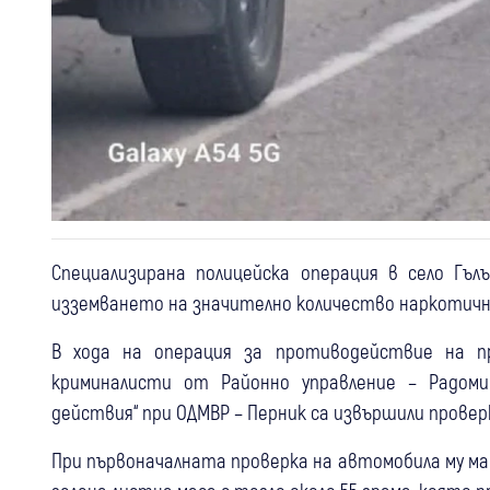
Специализирана полицейска операция в село Гъ
изземването на значително количество наркотичн
В хода на операция за противодействие на п
криминалисти от Районно управление – Радом
действия“ при ОДМВР – Перник са извършили проверк
При първоначалната проверка на автомобила му мар