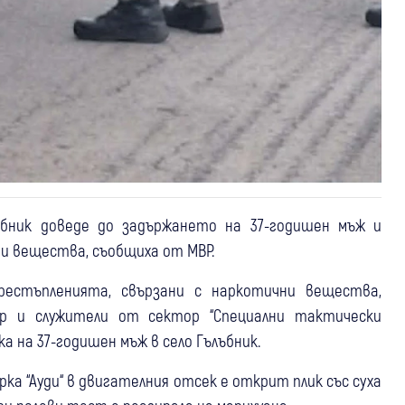
лъбник доведе до задържането на 37-годишен мъж и
и вещества, съобщиха от МВР.
рестъпленията, свързани с наркотични вещества,
ир и служители от сектор “Специални тактически
а на 37-годишен мъж в село Гълъбник.
ка “Ауди“ в двигателния отсек е открит плик със суха