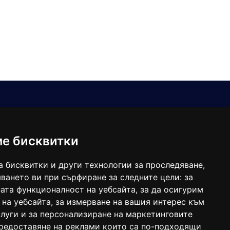
Е-мейл
Следвайте ни:
viaranews@gmail.com
balgarkanews@gmail.com
ме бисквитки
viara_reklama@mail.bg
а бисквитки и други технологии за проследяване,
ването ви при сърфиране за следните цели:
за
ата функционалност на уебсайта
,
за да осигурим
 на уебсайта
,
за измерване на вашия интерес към
луги и за персонализиране на маркетинговите
предоставяне на реклами които са по-подходящи