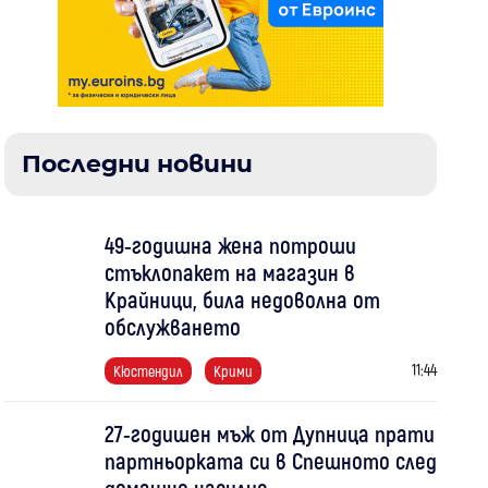
Последни новини
49-годишна жена потроши
стъклопакет на магазин в
Крайници, била недоволна от
обслужването
11:44
Кюстендил
Крими
27-годишен мъж от Дупница прати
партньорката си в Спешното след
домашно насилие