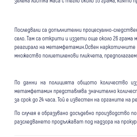
зелена листна маса с тегло около 55 грама, която 
Последвали са допълнителни процесуално-следств
село. Там са открити и иззети още около 26 грама 
реагирало на метамфетамин.Освен наркотичните 
множество полиетиленови пликчета, предполагаем
По данни на полицията общото количество из
метамфетамин представлява значително количеств
за срок до 24 часа. Той е известен на органите на 
По случая е образувано досъдебно производство по 
разследването продължават под надзора на проку
10:59
Благоевград
Крими