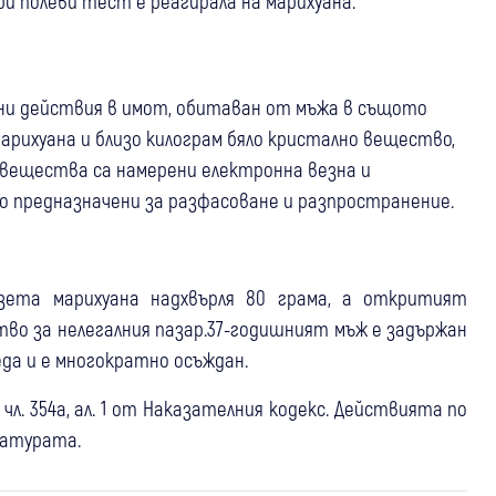
при полеви тест е реагирала на марихуана.
ени действия в имот, обитаван от мъжа в същото
марихуана и близо килограм бяло кристално вещество,
вещества са намерени електронна везна и
о предназначени за разфасоване и разпространение.
зета марихуана надхвърля 80 грама, а откритият
о за нелегалния пазар.37-годишният мъж е задържан
реда и е многократно осъждан.
чл. 354а, ал. 1 от Наказателния кодекс. Действията по
ратурата.
10:27
Перник
Крими
05 авг
България
05 авг
Кюстендил
Крими
Четири произшествия в Пернишко,