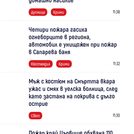
11:38
Дупница
Крими
Четири пожара гасиха
огнеборците в региона,
автомобил е унищожен при пожар
в Сапарева баня
11:32
Кюстендил
Крими
Мъж с костюм на Смъртта вкара
ужас и смях в уелска болница, след
като застана на покрива с дълго
острие
11:30
Свят
Пожар край Цървище обхвана 110