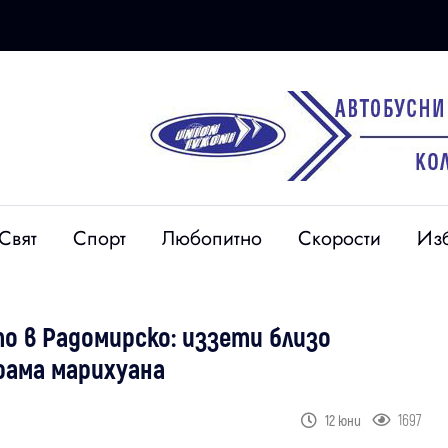
Свят
Спорт
Любопитно
Скорости
Из
о в Радомирско: иззети близо
рама марихуана
1697
12 юни