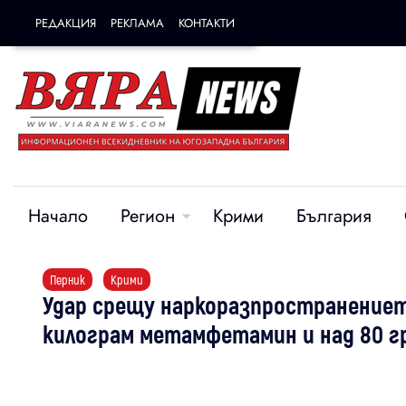
РЕДАКЦИЯ
РЕКЛАМА
КОНТАКТИ
Начало
Регион
Крими
България
Перник
Крими
Удар срещу наркоразпространениет
килограм метамфетамин и над 80 г