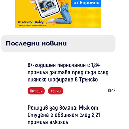
Последни новини
67-годишен перничанин с 1,84
промила застава пред съда след
пиянско шофиране в Трънско
10:48
Петрич
Крими
Рецидив зад волана: Мъж от
Студена е обвиняем след 2,21
промила алкохол