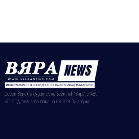
близо 10 години опит в Англия
Собственик и издател на вестник "Вяра" е "АВС
КО" ООД, регистрирана на 08.05.2002 година.