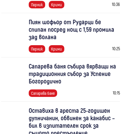
10:36
Перник
Крими
Пиян шофьор от Рударци бе
спипан посред нощ с 1,59 промила
зад волана
10:25
Перник
Крими
Сапарева баня събира вярващи на
традиционния събор за Успение
Богородично
10:15
Сапарева баня
Оставиха в ареста 25-годишен
дупничанин, обвинен за канабис –
бил в изпитателен срок за
същото престъпление