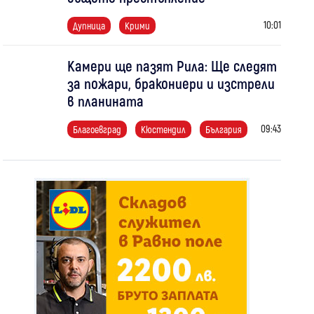
10:01
Дупница
Крими
Камери ще пазят Рила: Ще следят
за пожари, бракониери и изстрели
в планината
09:43
Благоевград
Кюстендил
България