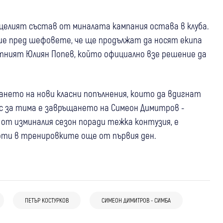
 целият състав от миналата кампания остава в клуба.
ие пред шефовете, че ще продължат да носят екипа
тният Юлиян Попев, който официално взе решение да
ането на нови класни попълнения, които да вдигнат
ус за тима е завръщането на Симеон Димитров -
от изминалия сезон поради тежка контузия, е
роти в тренировките още от първия ден.
04 авг
Свят
Спорт
(Снимки) Последно сбогом с Франко
04 авг
Благоевград
Спорт
Барези: Хиляди фенове и футболни
ПЕТЪР КОСТУРКОВ
СИМЕОН ДИМИТРОВ - СИМБА
03 авг
Перник
Ихтиман
Спорт
Дубълът на ЦСКА разгроми Пирин с 3:0
легенди изпратиха капитана на Милан
Бивш на Миньор и Ботев (Ихт) ще
в Благоевград