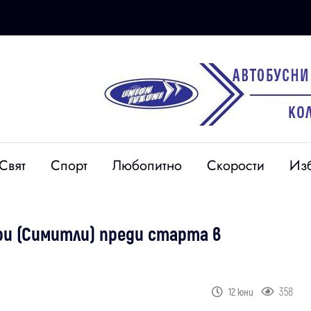
Свят
Спорт
Любопитно
Скорости
Из
и (Симитли) преди старта в
358
12 юни