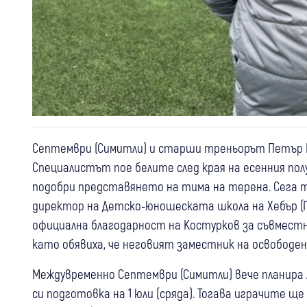
Септември (Симитли) и старши треньорът Петър Ко
Специалистът пое белите след края на есенния полу
подобри представянето на тима на терена. Сега 
директор на Детско-юношеската школа на Хебър (
официална благодарност на Костурков за съвместн
като обявиха, че неговият заместник на освободен
Междувременно Септември (Симитли) вече планира
си подготовка на 1 юли (сряда). Тогава играчите щ