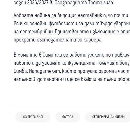
сезон 2026/2027 в Югозападната Трета лига.
Добрата новина за бъдещия наставник е, че почти
Всички основни футболисти са дали твърдо уверен
на септемврийци. Единственото изключение е опи
прекрати състезателната си кариера.
В момента в Симитли се работи усилено по привлич
нивото и да засилят конкуренцията. Големият бон
Симба. Нападателят, който пропусна огромна част 
напълно възстановен и ще се включи на пълни обо
06 авг
Банско
Спорт
04 авг
Гоце Делчев
Спорт
Юношите на Банско с престижна
03 авг
Дупница
Спорт
Пирин (Гоце Делчев) стартира ударно:
победа в международна контрола
ЮЗ ТРЕТА ЛИГА
ФУТБОЛ
СЕПТЕМВРИ (СИМИТЛИ)
Дупничанинът Иван Капитански
11 гола в две контроли и силни заявки
(Снимки)
застава начело на Академия БФС след
преди сезона