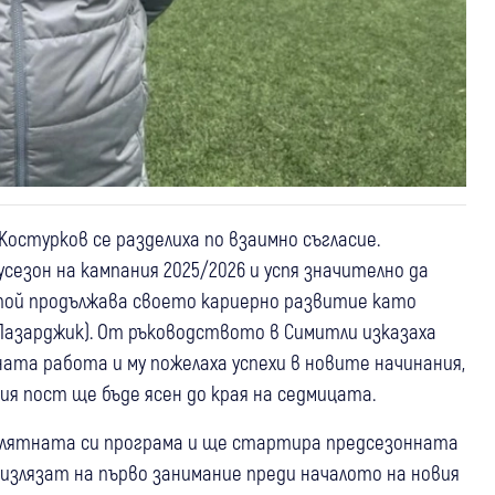
стурков се разделиха по взаимно съгласие.
сезон на кампания 2025/2026 и успя значително да
той продължава своето кариерно развитие като
Пазарджик). От ръководството в Симитли изказаха
ата работа и му пожелаха успехи в новите начинания,
ия пост ще бъде ясен до края на седмицата.
 лятната си програма и ще стартира предсезонната
е излязат на първо занимание преди началото на новия