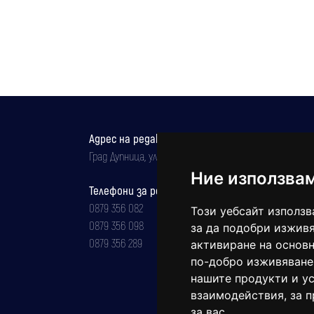
ръководи мачове в Трета лига
Адрес на редакцията
Град Дупница, ул.''Христо Ботев" 43
Ние използва
Телефони за реклама и абонаменти
0879 356 082
Този уебсайт използв
0879 356 098
за да подобри изживя
0879 356 289
активиране на основн
по-добро изживяване
нашите продукти и ус
взаимодействия
,
за 
за вас
.