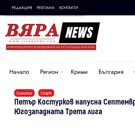
РЕДАКЦИЯ
РЕКЛАМА
КОНТАКТИ
Начало
Регион
Крими
България
Симитли
Спорт
Петър Костурков напусна Септемвр
Югозападната Трета лига